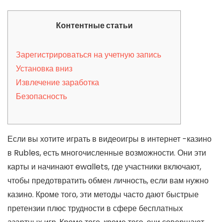
Контентные статьи
Зарегистрироваться на учетную запись
Установка вниз
Извлечение заработка
Безопасность
Если вы хотите играть в видеоигры в интернет -казино
в Rubles, есть многочисленные возможности. Они эти
карты и начинают ewallets, где участники включают,
чтобы предотвратить обмен личность, если вам нужно
казино. Кроме того, эти методы часто дают быстрые
претензии плюс трудности в сфере бесплатных