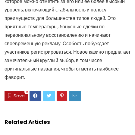
которое можно отметить за его или ее более высокий
уровень, включающий стабильность и полосу
преимуществ для большинства типов людей. Это
приятные температуры, бонусные сделки по
первоначальному восстановлению и начинают
своевременную рекламу. Особость побуждает
участников регистрироваться. Новое казино предлагает
замечательный круглый выбор, в том числе
оригинальные названия, чтобы отметить наиболее
фаворит.
0
Save
Related Articles