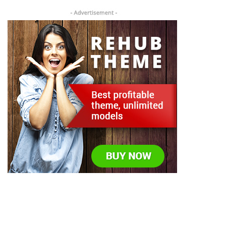
Todos los derechos reservados © US Packing Machine