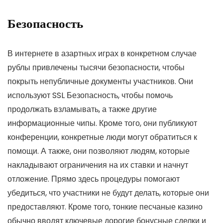
Безопасность
В интернете в азартных играх в конкретном случае
рублы привлечены тысячи безопасности, чтобы
покрыть непубличные документы участников. Они
используют SSL Безопасность, чтобы помочь
продолжать взламывать, а также другие
информационные чипы. Кроме того, они публикуют
конференции, конкретные люди могут обратиться к
помощи. А также, они позволяют людям, которые
накладывают ограничения на их ставки и начнут
отложение. Прямо здесь процедуры помогают
убедиться, что участники не будут делать, которые они
предоставляют. Кроме того, тонкие песчаные казино
обычно вводят ключевые дорогие бонусные сделки и