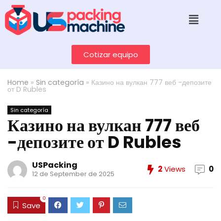
Cotizar equipo
Home
»
Sin categoría
»
Казино на вулкан 777 веб -депозите
от D Rubles
Sin categoría
Казино на вулкан 777 веб
-депозите от D Rubles
USPacking
2
Views
0
12 de September de 2025
0
Save