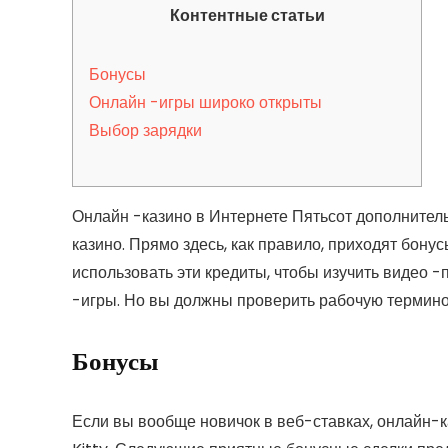
Контентные статьи
Бонусы
Онлайн -игры широко открыты
Выбор зарядки
Онлайн -казино в Интернете Пятьсот дополнитель
казино. Прямо здесь, как правило, приходят бону
использовать эти кредиты, чтобы изучить видео -
-игры.
Но вы должны проверить рабочую терминол
Бонусы
Если вы вообще новичок в веб-ставках, онлайн-к