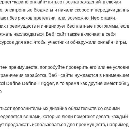
ернет-казино онлайн-пятьсот вознаграждений, включая
e, электронные бюджеты и начали скорости передачи данн
ают без рисков претензии, или, возможно, Neo ставки.
ячих преимуществ и инициирует бесплатные программы, есл
лжать наслаждаться. Веб-сайт также включает в себя
есурсов для вас, чтобы участники обнаружили онлайн-игры,
сотен преимуществ, попробуйте проверить его или ее услови
ограничения заработка. Веб -сайты нуждаются в наименьше
al Define Define Trigger, в то время как другие имеют общ
ю.
тьсот дополнительных дизайна обязательств со своими
ределяется вещами, которые люди помогают делать каждый
огут продолжать использоваться для преимуществ, например