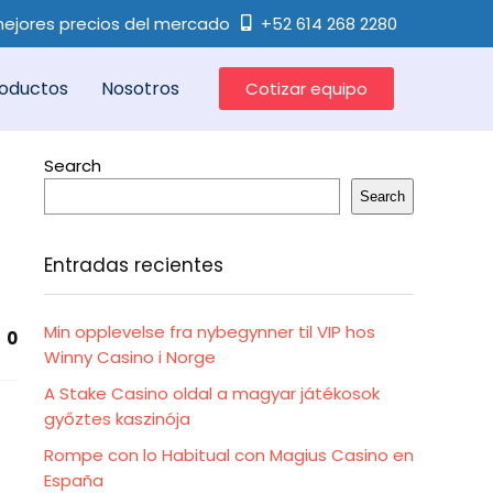
ejores precios del mercado
+52 614 268 2280
oductos
Nosotros
Cotizar equipo
Search
Search
Entradas recientes
Min opplevelse fra nybegynner til VIP hos
0
Winny Casino i Norge
A Stake Casino oldal a magyar játékosok
győztes kaszinója
Rompe con lo Habitual con Magius Casino en
España