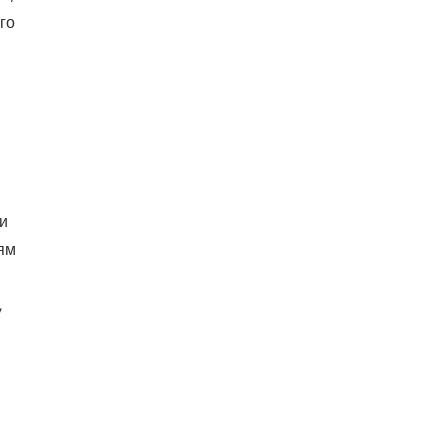
го
и
ям
,