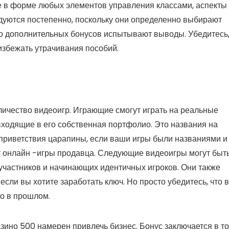
ие в форме любых элементов управления классами, аспекты
едуются постепенно, поскольку они определенно выбирают
во дополнительных бонусов испытывают выводы. Убедитесь
избежать утрачивания пособий.
личество видеоигр. Играющие смогут играть на реальные
 входящие в его собственная портфолио. Это названия на
 приветствия царапины, если ваши игры были названиями и
 онлайн -игры продавца. Следующие видеоигры могут быт
участников и начинающих идентичных игроков. Они также
если вы хотите заработать ключ. Но просто убедитесь, что 
о в прошлом.
азино 500 намерен привлечь бизнес. Бонус заключается в то