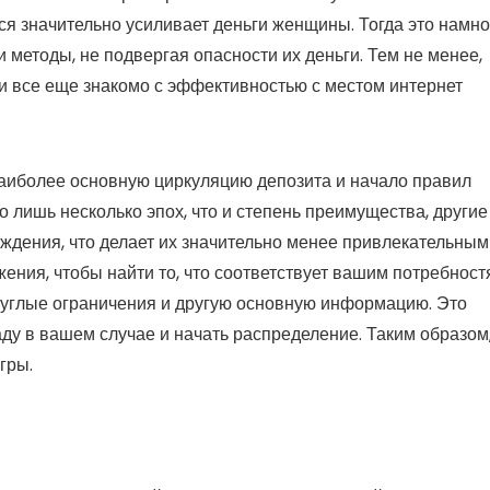
тся значительно усиливает деньги женщины. Тогда это намно
и методы, не подвергая опасности их деньги. Тем не менее,
 и все еще знакомо с эффективностью с местом интернет
наиболее основную циркуляцию депозита и начало правил
 лишь несколько эпох, что и степень преимущества, другие
ждения, что делает их значительно менее привлекательным
ения, чтобы найти то, что соответствует вашим потребност
руглые ограничения и другую основную информацию. Это
ду в вашем случае и начать распределение. Таким образом
гры.