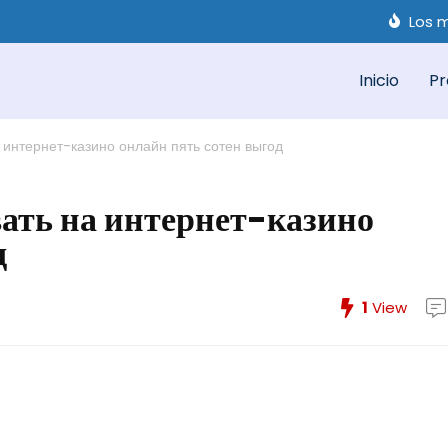
Los m
Inicio
Pr
 интернет-казино онлайн пять сотен выгод
ать на интернет-казино
д
1
View