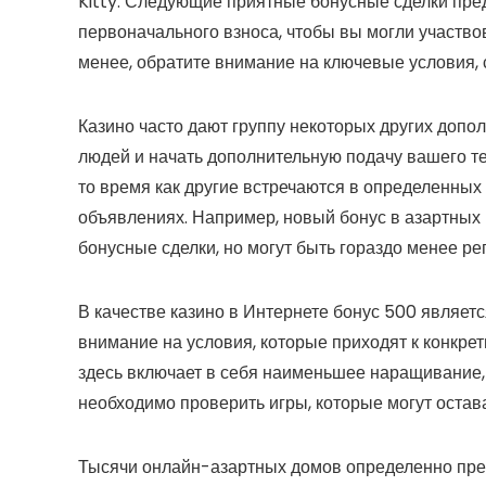
Kitty. Следующие приятные бонусные сделки пре
первоначального взноса, чтобы вы могли участвов
менее, обратите внимание на ключевые условия,
Казино часто дают группу некоторых других доп
людей и начать дополнительную подачу вашего тек
то время как другие встречаются в определенных
объявлениях. Например, новый бонус в азартных 
бонусные сделки, но могут быть гораздо менее р
В качестве казино в Интернете бонус 500 являет
внимание на условия, которые приходят к конкре
здесь включает в себя наименьшее наращивание, 
необходимо проверить игры, которые могут остав
Тысячи онлайн-азартных домов определенно пред