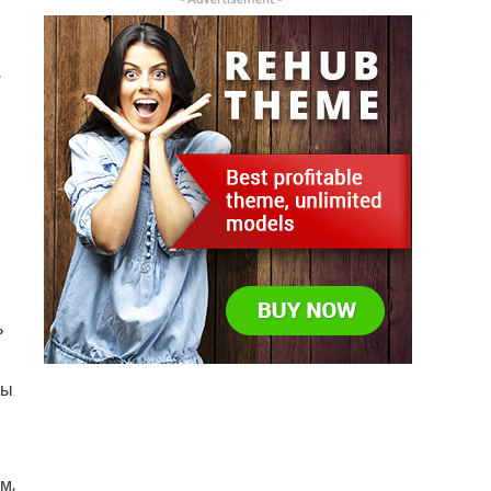
,
ь
вы
м,