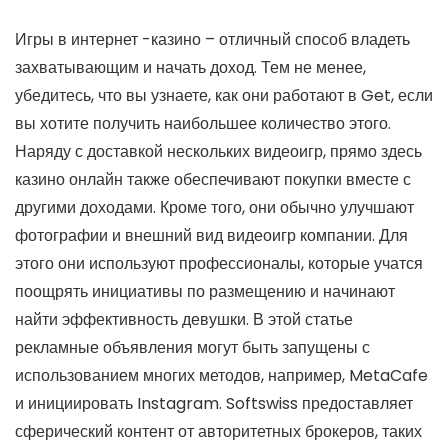
Игры в интернет -казино – отличный способ владеть
захватывающим и начать доход. Тем не менее,
убедитесь, что вы узнаете, как они работают в Get, если
вы хотите получить наибольшее количество этого.
Наряду с доставкой нескольких видеоигр, прямо здесь
казино онлайн также обеспечивают покупки вместе с
другими доходами. Кроме того, они обычно улучшают
фотографии и внешний вид видеоигр компании. Для
этого они используют профессионалы, которые учатся
поощрять инициативы по размещению и начинают
найти эффективность девушки. В этой статье
рекламные объявления могут быть запущены с
использованием многих методов, например, MetaCafe
и инициировать Instagram. Softswiss предоставляет
сферический контент от авторитетных брокеров, таких