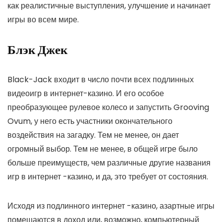
как реалистичные выступления, улучшение и начинает
игры во всем мире.
Блэк Джек
Black-Jack входит в число почти всех подлинных
видеоигр в интернет-казино. И его особое
преобразующее рулевое колесо и запустить Grooving
Ovum, у него есть участники окончательного
воздействия на загадку. Тем не менее, он дает
огромный выбор. Тем не менее, в общей игре было
больше преимуществ, чем различные другие названия
игр в интернет -казино, и да, это требует от состояния.
Исходя из подлинного интернет -казино, азартные игры
помещаются в доход или, возможно, компьютерный