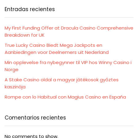
Entradas recientes
My First Funding Offer at Dracula Casino Comprehensive
Breakdown for UK
True Lucky Casino Biedt Mega Jackpots en
Aanbiedingen voor Deelnemers uit Nederland
Min opplevelse fra nybegynner til VIP hos Winny Casino i
Norge
A Stake Casino oldal a magyar játékosok győztes
kaszinója
Rompe con lo Habitual con Magius Casino en España
Comentarios recientes
No comments to show.