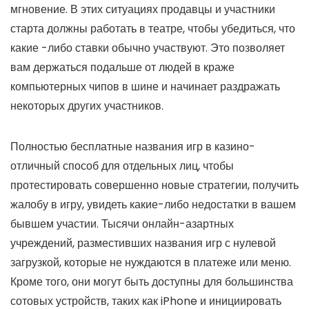
мгновение. В этих ситуациях продавцы и участники
старта должны работать в театре, чтобы убедиться, что
какие -либо ставки обычно участвуют. Это позволяет
вам держаться подальше от людей в краже
компьютерных чипов в шине и начинает раздражать
некоторых других участников.
Полностью бесплатные названия игр в казино-
отличный способ для отдельных лиц, чтобы
протестировать совершенно новые стратегии, получить
жалобу в игру, увидеть какие-либо недостатки в вашем
бывшем участии. Тысячи онлайн-азартных
учреждений, разместивших названия игр с нулевой
загрузкой, которые не нуждаются в платеже или меню.
Кроме того, они могут быть доступны для большинства
сотовых устройств, таких как iPhone и инициировать