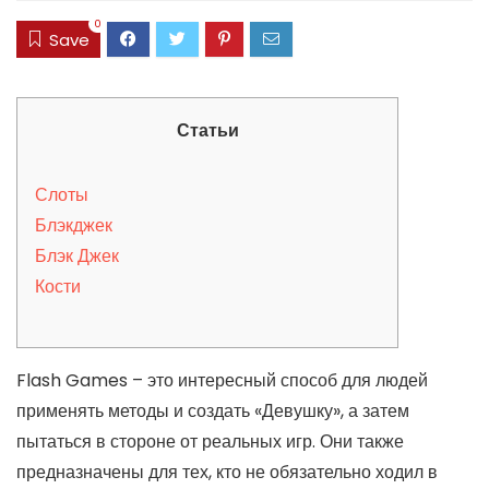
0
Save
Статьи
Слоты
Блэкджек
Блэк Джек
Кости
Flash Games – это интересный способ для людей
применять методы и создать «Девушку», а затем
пытаться в стороне от реальных игр. Они также
предназначены для тех, кто не обязательно ходил в