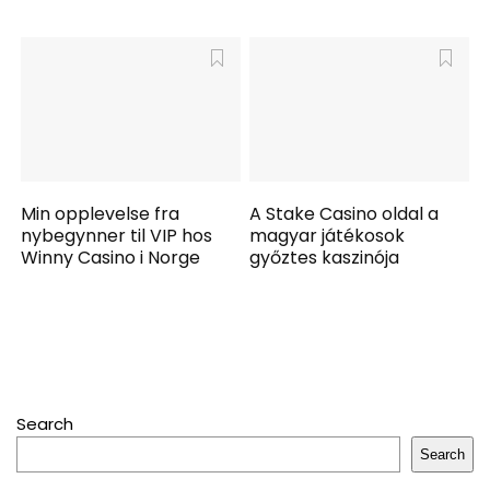
Min opplevelse fra
A Stake Casino oldal a
nybegynner til VIP hos
magyar játékosok
Winny Casino i Norge
győztes kaszinója
Search
Search