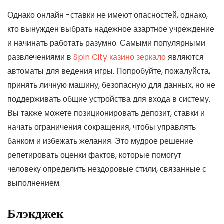
Однако онлайн -ставки не имеют опасностей, однако,
кто вынужден выбрать надежное азартное учреждение
и начинать работать разумно. Самыми популярными
развлечениями в
Spin City казино зеркало
являются
автоматы для ведения игры. Попробуйте, пожалуйста,
принять личную машину, безопасную для данных, но не
поддерживать общие устройства для входа в систему.
Вы также можете позиционировать депозит, ставки и
начать ограничения сокращения, чтобы управлять
банком и избежать желания. Это мудрое решение
репетировать оценки фактов, которые помогут
человеку определить нездоровые стили, связанные с
выполнением.
Блэкджек