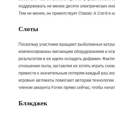
поддерживать не менее десяти электрических ин
Тем не менее, он приветствует Classic A Card и н
Слоты
Поскольку участники вращают рыболовные катушк
компенсированы мигающим оборудованием и осв
результатом в ее идеях охладить дофамин. Факт
отношении пыла, заставляя их хотеть играть сно
привести к значительным потерям каждый раз, ко
игровые автоматы помогают авторам технологии.
членом аккаунта Forex прямо сейчас, чтобы начат
Блэкджек