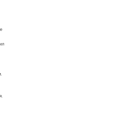
ые
ил
.
я.