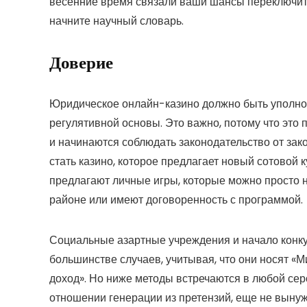
весенние время связали ваши шансы переключить
начните научный словарь.
Доверие
Юридическое онлайн-казино должно быть уполн
регулятивной основы. Это важно, потому что это 
и начинаются соблюдать законодательство от зако
стать казино, которое предлагает новый сотовой 
предлагают личные игры, которые можно просто на
районе или имеют договоренность с программой.
Социальные азартные учреждения и начало конкур
большинстве случаев, учитывая, что они носят «
доход». Но ниже методы встречаются в любой серо
отношении генерации из претензий, еще не вынуж