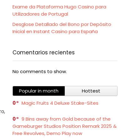
Exame da Plataforma Hugo Casino para
Utilizadores de Portugal
Desglose Detallado del Bono por Depósito
Inicial en Instant Casino para España
Comentarios recientes
No comments to show.
Popular in month
Hottest
0
Magic Fruits 4 Deluxe Stake-Sites
го,
0
9 Bins away from Gold because of the
Gameburger Studios Position Remark 2025 &
Free Revolves, Demo Play now