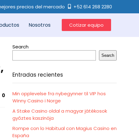
ejores precios del mercado
+52 614 268 2280
oductos
Nosotros
Cotizar equipo
Search
Search
,
Entradas recientes
Min opplevelse fra nybegynner til VIP hos
0
Winny Casino i Norge
A Stake Casino oldal a magyar játékosok
győztes kaszinója
Rompe con lo Habitual con Magius Casino en
España