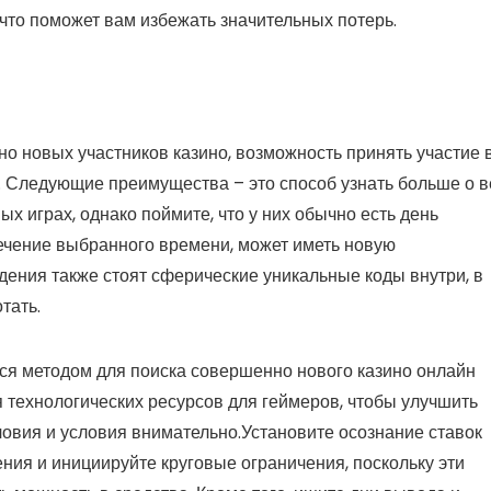
 что поможет вам избежать значительных потерь.
о новых участников казино, возможность принять участие 
а. Следующие преимущества – это способ узнать больше о в
ых играх, однако поймите, что у них обычно есть день
 течение выбранного времени, может иметь новую
ения также стоят сферические уникальные коды внутри, в
тать.
ся методом для поиска совершенно нового казино онлайн
я технологических ресурсов для геймеров, чтобы улучшить
ловия и условия внимательно.Установите осознание ставок
ния и инициируйте круговые ограничения, поскольку эти