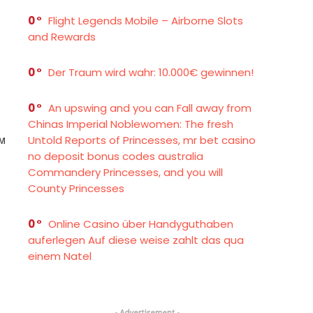
0
Flight Legends Mobile – Airborne Slots
and Rewards
0
Der Traum wird wahr: 10.000€ gewinnen!
0
An upswing and you can Fall away from
Chinas Imperial Noblewomen: The fresh
м
Untold Reports of Princesses, mr bet casino
no deposit bonus codes australia
Commandery Princesses, and you will
County Princesses
0
Online Casino über Handyguthaben
auferlegen Auf diese weise zahlt das qua
einem Natel