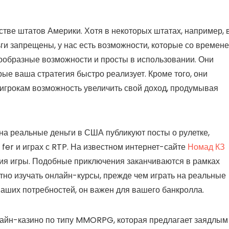
стве штатов Америки. Хотя в некоторых штатах, например, 
ги запрещены, у нас есть возможности, которые со времен
ообразные возможности и просты в использовании. Они
е ваша стратегия быстро реализует. Кроме того, они
игрокам возможность увеличить свой доход, продумывая
на реальные деньги в США публикуют посты о рулетке,
fer и играх с RTP. На известном интернет-сайте
Номад КЗ
я игры. Подобные приключения заканчиваются в рамках
тно изучать онлайн-курсы, прежде чем играть на реальные
ваших потребностей, он важен для вашего банкролла.
лайн-казино по типу MMORPG, которая предлагает заядлым