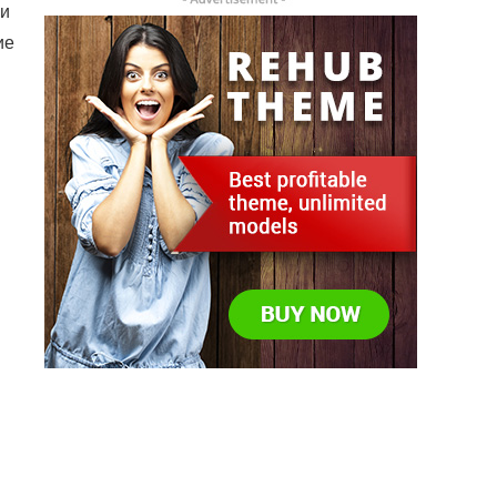
ми
ие