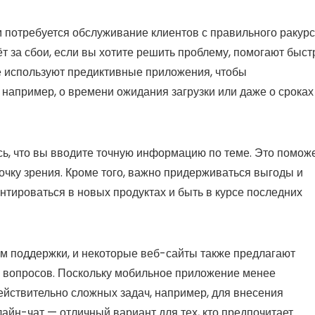
м потребуется обслуживание клиентов с правильного ракурс
 за сбои, если вы хотите решить проблему, помогают быст
е используют предиктивные приложения, чтобы
например, о времени ожидания загрузки или даже о сроках
сь, что вы вводите точную информацию по теме. Это помож
очку зрения. Кроме того, важно придерживаться выгоды и
ентироваться в новых продуктах и ​​быть в курсе последних
м поддержки, и некоторые веб-сайты также предлагают
 вопросов. Поскольку мобильное приложение менее
ействительно сложных задач, например, для внесения
айн-чат — отличный вариант для тех, кто предпочитает