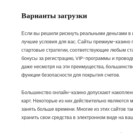
Варианты загрузки
Если вы решили рискнуть реальными деньгами в и
лучшие условия для вас. Сайты премиум-казино 
стартовые стратегии, соответствующие любым ст
бонусы за регистрацию, VIP-программы и провод
даже несмотря на эти преимущества, большинств
функции безопасности для покрытия счетов.
Большинство онлайн-казино допускают накоплен
карт. Некоторые из них действительно являются м
занять больше времени. Многие из этих сайтов т
хранить свои средства в электронном виде на ва