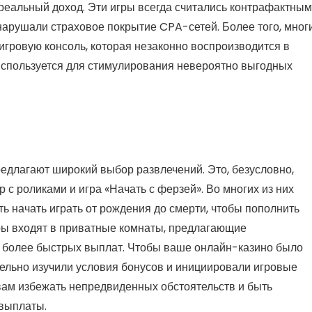
реальный доход. Эти игры всегда считались контрафактны
 нарушали страховое покрытие CPA-сетей. Более того, мног
игровую консоль, которая незаконно воспроизводится в
 используется для стимулирования невероятно выгодных
едлагают широкий выбор развлечений. Это, безусловно,
 с роликами и игра «Начать с ферзей». Во многих из них
ь начать играть от рождения до смерти, чтобы пополнить
еры входят в приватные комнаты, предлагающие
 более быстрых выплат. Чтобы ваше онлайн-казино было
тельно изучили условия бонусов и инициировали игровые
 вам избежать непредвиденных обстоятельств и быть
 выплаты.