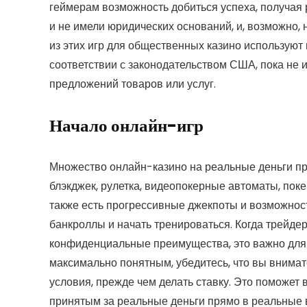
геймерам возможность добиться успеха, получая 
и не имели юридических оснований, и, возможно,
из этих игр для общественных казино используют 
соответствии с законодательством США, пока не
предложений товаров или услуг.
Начало онлайн-игр
Множество онлайн-казино на реальные деньги пр
блэкджек, рулетка, видеопокерные автоматы, покер
также есть прогрессивные джекпоты и возможност
банкроллы и начать тренироваться. Когда трейд
конфиденциальные преимущества, это важно для
максимально понятным, убедитесь, что вы внима
условия, прежде чем делать ставку. Это поможет
принятым за реальные деньги прямо в реальные