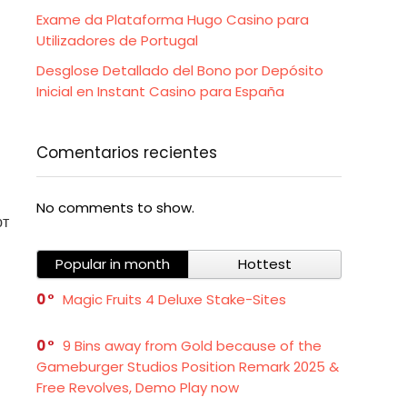
Exame da Plataforma Hugo Casino para
Utilizadores de Portugal
Desglose Detallado del Bono por Depósito
Inicial en Instant Casino para España
Comentarios recientes
No comments to show.
ют
Popular in month
Hottest
0
Magic Fruits 4 Deluxe Stake-Sites
0
9 Bins away from Gold because of the
Gameburger Studios Position Remark 2025 &
Free Revolves, Demo Play now