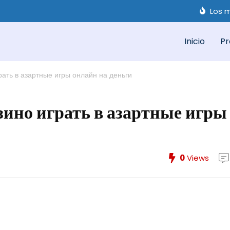
Los m
Inicio
Pr
рать в азартные игры онлайн на деньги
ино играть в азартные игры
0
Views