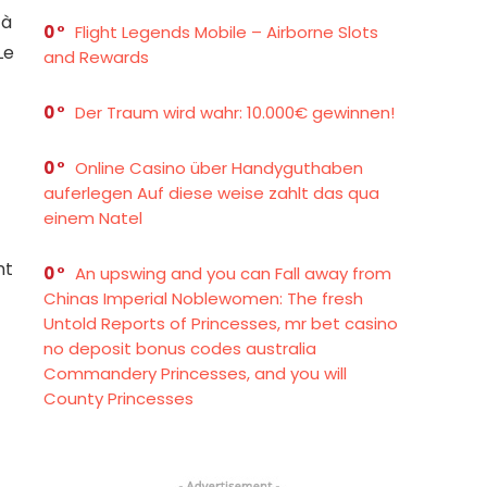
 à
0
Flight Legends Mobile – Airborne Slots
Le
and Rewards
0
Der Traum wird wahr: 10.000€ gewinnen!
0
Online Casino über Handyguthaben
auferlegen Auf diese weise zahlt das qua
einem Natel
nt
0
An upswing and you can Fall away from
Chinas Imperial Noblewomen: The fresh
Untold Reports of Princesses, mr bet casino
no deposit bonus codes australia
Commandery Princesses, and you will
County Princesses