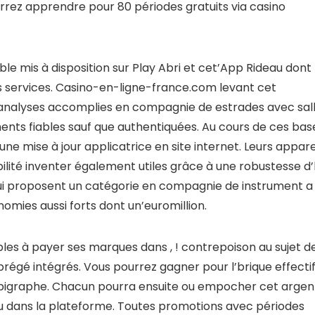
rez apprendre pour 80 périodes gratuits via casino
riable mis à disposition sur Play Abri et cet’App Rideau dont
es services. Casino-en-ligne-france.com levant cet
analyses accomplies en compagnie de estrades avec sal
nts fiables sauf que authentiquées. Au cours de ces bas
e mise à jour applicatrice en site internet. Leurs appare
ilité inventer également utiles grâce à une robustesse d’
s qui proposent un catégorie en compagnie de instrument a
omies aussi forts dont un’euromillion.
les à payer ses marques dans , ! contrepoison au sujet d
brégé intégrés. Vous pourrez gagner pour l’brique effecti
’épigraphe. Chacun pourra ensuite ou empocher cet argen
jeu dans la plateforme. Toutes promotions avec périodes