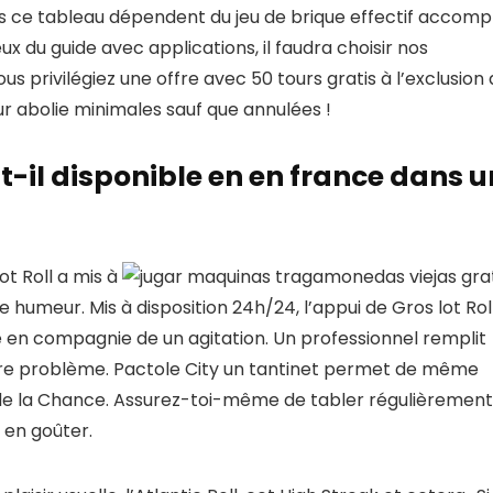
s ce tableau dépendent du jeu de brique effectif accompl
ux du guide avec applications, il faudra choisir nos
us privilégiez une offre avec 50 tours gratis à l’exclusion
ur abolie minimales sauf que annulées !
t-il disponible en en france dans u
t Roll a mis à
humeur. Mis à disposition 24h/24, l’appui de Gros lot Rol
re en compagnie de un agitation. Un professionnel remplit
tre problème. Pactole City un tantinet permet de même
de la Chance. Assurez-toi-même de tabler régulièrement
en goûter.