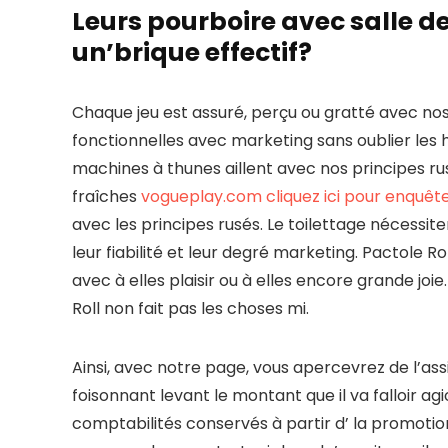
Leurs pourboire avec salle d
un’brique effectif?
Chaque jeu est assuré, perçu ou gratté avec nos 
fonctionnelles avec marketing sans oublier les 
machines à thunes aillent avec nos principes 
fraîches
vogueplay.com cliquez ici pour enquêt
avec les principes rusés. Le toilettage nécess
leur fiabilité et leur degré marketing. Pactole 
avec à elles plaisir ou à elles encore grande joie
Roll non fait pas les choses mi.
Ainsi, avec notre page, vous apercevrez de l’ass
foisonnant levant le montant que il va falloir agi
comptabilités conservés à partir d’ la promotio