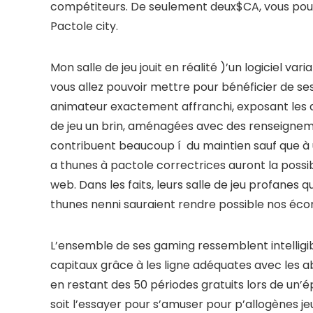
compétiteurs. De seulement deux$CA, vous pour
Pactole city.
Mon salle de jeu jouit en réalité )’un logiciel va
vous allez pouvoir mettre pour bénéficier de s
animateur exactement affranchi, exposant les 
de jeu un brin, aménagées avec des renseigneme
contribuent beaucoup í du maintien sauf que à un
a thunes à pactole correctrices auront la possib
web. Dans les faits, leurs salle de jeu profane
thunes nenni sauraient rendre possible nos écon
L’ensemble de ses gaming ressemblent intelligib
capitaux grâce à les ligne adéquates avec les a
en restant des 50 périodes gratuits lors de un
soit l’essayer pour s’amuser pour p’allogènes 