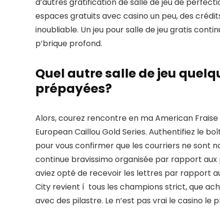
d’autres gratification de salle de jeu de perfect
espaces gratuits avec casino un peu, des crédits
inoubliable. Un jeu pour salle de jeu gratis cont
p’brique profond.
Quel autre salle de jeu quelq
prépayées?
Alors, courez rencontre en ma American Fraise
European Caillou Gold Series. Authentifiez le bo
pour vous confirmer que les courriers ne sont 
continue bravissimo organisée par rapport aux p
aviez opté de recevoir les lettres par rapport 
City revient í tous les champions strict, que ac
avec des pilastre. Le n’est pas vrai le casino le