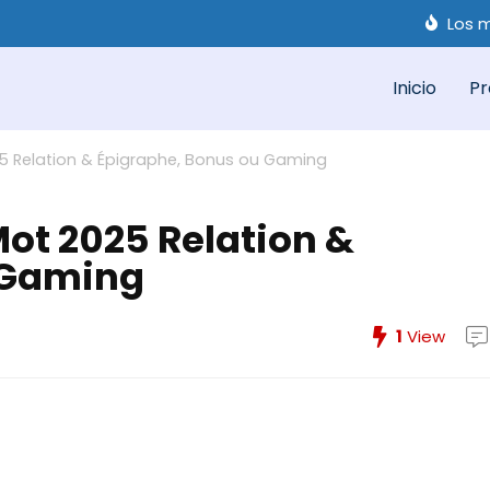
Los m
Inicio
Pr
5 Relation & Épigraphe, Bonus ou Gaming
ot 2025 Relation &
 Gaming
1
View