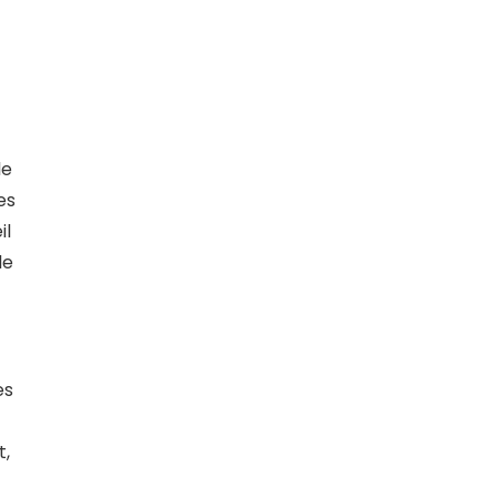
le
es
il
le
es
f
t,