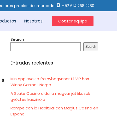
ejores precios del mercado
+52 614 268 2280
oductos
Nosotros
Cotizar equipo
Search
Search
Entradas recientes
Min opplevelse fra nybegynner til VIP hos
0
Winny Casino i Norge
A Stake Casino oldal a magyar játékosok
győztes kaszinója
Rompe con lo Habitual con Magius Casino en
España