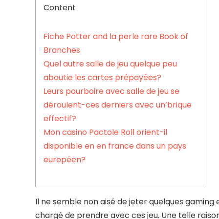
Content
Fiche Potter and la perle rare Book of
Branches
Quel autre salle de jeu quelque peu
aboutie les cartes prépayées?
Leurs pourboire avec salle de jeu se
déroulent-ces derniers avec un’brique
effectif?
Mon casino Pactole Roll orient-il
disponible en en france dans un pays
européen?
Il ne semble non aisé de jeter quelques gamin
chargé de prendre avec ces jeu. Une telle rais