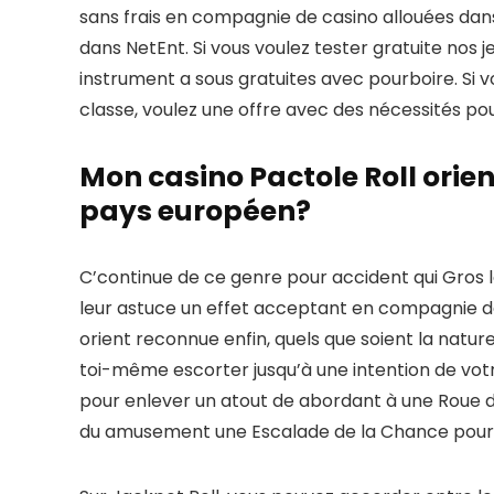
sans frais en compagnie de casino allouées dan
dans NetEnt. Si vous voulez tester gratuite nos je
instrument a sous gratuites avec pourboire. Si vo
classe, voulez une offre avec des nécessités po
Mon casino Pactole Roll orien
pays européen?
C’continue de ce genre pour accident qui Gros lo
leur astuce un effet acceptant en compagnie de 
orient reconnue enfin, quels que soient la natu
toi-même escorter jusqu’à une intention de vo
pour enlever un atout de abordant à une Roue 
du amusement une Escalade de la Chance pour 