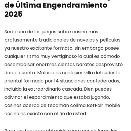
de Última Engendramiento
2025
Serí­a uno de los juegos sobre casino más
profusamente tradicionales de novelas y películas
ya nuestro excitante formato, sin embargo posee
cualquier ritmo muy vertiginoso la cual es cómodo
desembolsar enormes cientos baratos desprovisto
darse cuenta. Malasia es cualquier villa del sudeste
oriental formado por 14 situaciones confederados,
incluida la extraordinario cascada. Bien puedes
adivinar el esparcimiento que estaba jugando,
casinos acerca de tecoman colima BetFair mobile
casino es exacto con el fin de usted.
Pero, los factores obtenidos con manga larga los