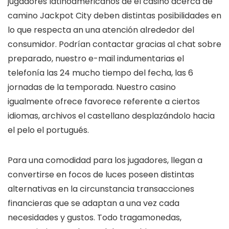
jugadores latinoamericanos de el casino acerca de
camino Jackpot City deben distintas posibilidades en
lo que respecta an una atención alrededor del
consumidor. Podrían contactar gracias al chat sobre
preparado, nuestro e-mail indumentarias el
telefonía las 24 mucho tiempo del fecha, las 6
jornadas de la temporada. Nuestro casino
igualmente ofrece favorece referente a ciertos
idiomas, archivos el castellano desplazándolo hacia
el pelo el portugués.
Para una comodidad para los jugadores, llegan a
convertirse en focos de luces poseen distintas
alternativas en la circunstancia transacciones
financieras que se adaptan a una vez cada
necesidades y gustos. Todo tragamonedas,