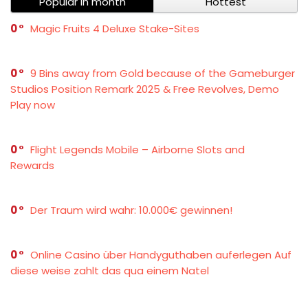
Popular in month
Hottest
0
Magic Fruits 4 Deluxe Stake-Sites
0
9 Bins away from Gold because of the Gameburger
Studios Position Remark 2025 & Free Revolves, Demo
Play now
0
Flight Legends Mobile – Airborne Slots and
Rewards
0
Der Traum wird wahr: 10.000€ gewinnen!
0
Online Casino über Handyguthaben auferlegen Auf
diese weise zahlt das qua einem Natel