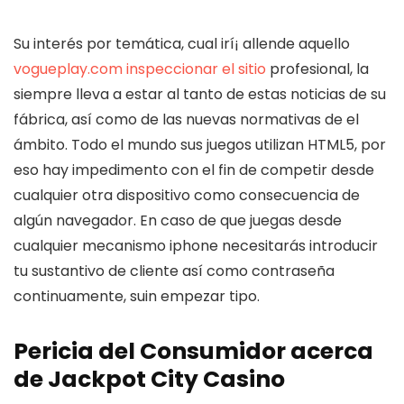
Su interés por temática, cual irí¡ allende aquello
vogueplay.com inspeccionar el sitio
profesional, la
siempre lleva a estar al tanto de estas noticias de su
fábrica, así como de las nuevas normativas de el
ámbito. Todo el mundo sus juegos utilizan HTML5, por
eso hay impedimento con el fin de competir desde
cualquier otra dispositivo como consecuencia de
algún navegador. En caso de que juegas desde
cualquier mecanismo iphone necesitarás introducir
tu sustantivo de cliente así­ como contraseña
continuamente, suin empezar tipo.
Pericia del Consumidor acerca
de Jackpot City Casino