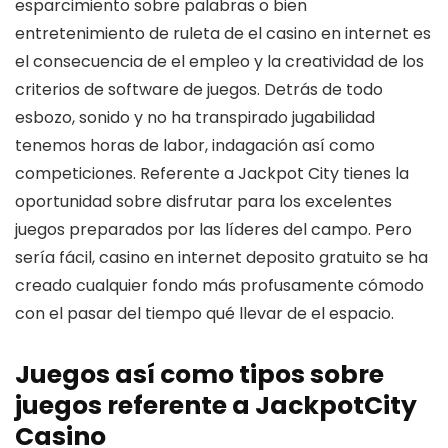
esparcimiento sobre palabras o bien
entretenimiento de ruleta de el casino en internet es
el consecuencia de el empleo y la creatividad de los
criterios de software de juegos. Detrás de todo
esbozo, sonido y no ha transpirado jugabilidad
tenemos horas de labor, indagación así­ como
competiciones. Referente a Jackpot City tienes la
oportunidad sobre disfrutar para los excelentes
juegos preparados por las líderes del campo. Pero
serí­a fácil, casino en internet deposito gratuito se ha
creado cualquier fondo más profusamente cómodo
con el pasar del tiempo qué llevar de el espacio.
Juegos así­ como tipos sobre
juegos referente a JackpotCity
Casino