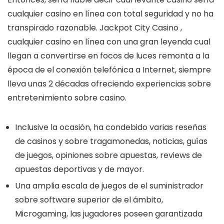
cualquier casino en línea con total seguridad y no ha
transpirado razonable. Jackpot City Casino ,
cualquier casino en línea con una gran leyenda cual
llegan a convertirse en focos de luces remonta a la
época de el conexión telefónica a Internet, siempre
lleva unas 2 décadas ofreciendo experiencias sobre
entretenimiento sobre casino.
Inclusive la ocasión, ha condebido varias reseñas
de casinos y sobre tragamonedas, noticias, guías
de juegos, opiniones sobre apuestas, reviews de
apuestas deportivas y de mayor.
Una amplia escala de juegos de el suministrador
sobre software superior de el ámbito,
Microgaming, las jugadores poseen garantizada