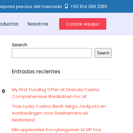
ejores precios del mercado
+52 614 268 2280
oductos
Nosotros
Cotizar equipo
Search
Search
Entradas recientes
My First Funding Offer at Dracula Casino
0
Comprehensive Breakdown for UK
True Lucky Casino Biedt Mega Jackpots en
Aanbiedingen voor Deelnemers uit
Nederland
Min opplevelse fra nybegynner til VIP hos