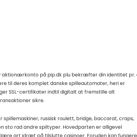
y aktionærkonto på pip.dk plu bekræfter din identitet pr. 
dere til deres komplet danske spilleautomater, heri er
r SSL-certifikater indtil digitalt at fremstille alt
transaktioner sikre.
 spillemaskiner, russisk roulett, bridge, baccarat, craps,
 en sto rad andre spiltyper. Hovedparten er alligevel
ulære art idræt på tilslutte casinoer. Foruden kan fungere