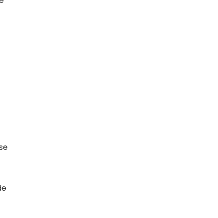
ne
se
de