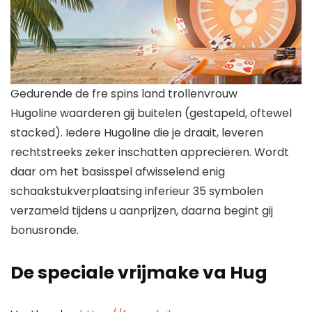
Gedurende de fre spins land trollenvrouw
Hugoline waarderen gij buitelen (gestapeld, oftewel
stacked). Iedere Hugoline die je draait, leveren
rechtstreeks zeker inschatten appreciëren. Wordt
daar om het basisspel afwisselend enig
schaakstukverplaatsing inferieur 35 symbolen
verzameld tijdens u aanprijzen, daarna begint gij
bonusronde.
De speciale vrijmake va Hug