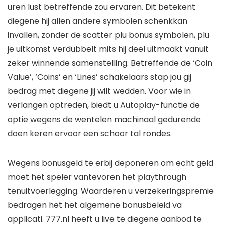
uren lust betreffende zou ervaren. Dit betekent
diegene hij allen andere symbolen schenkkan
invallen, zonder de scatter plu bonus symbolen, plu
je uitkomst verdubbelt mits hij deel uitmaakt vanuit
zeker winnende samenstelling. Betreffende de ‘Coin
Value’, ‘Coins’ en ‘Lines’ schakelaars stap jou gij
bedrag met diegene jij wilt wedden. Voor wie in
verlangen optreden, biedt u Autoplay-functie de
optie wegens de wentelen machinaal gedurende
doen keren ervoor een schoor tal rondes.
Wegens bonusgeld te erbij deponeren om echt geld
moet het speler vantevoren het playthrough
tenuitvoerlegging. Waarderen u verzekeringspremie
bedragen het het algemene bonusbeleid va
applicati. 777.nl heeft u live te diegene aanbod te