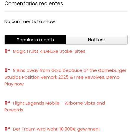
Comentarios recientes
No comments to show.
Popular in month
Hottest
0
Magic Fruits 4 Deluxe Stake-Sites
0
9 Bins away from Gold because of the Gameburger
Studios Position Remark 2025 & Free Revolves, Demo
Play now
0
Flight Legends Mobile – Airborne Slots and
Rewards
0
Der Traum wird wahr: 10.000€ gewinnen!