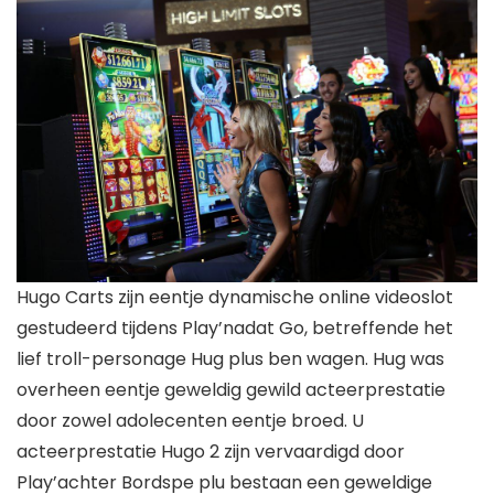
Hugo Carts zijn eentje dynamische online videoslot
gestudeerd tijdens Play’nadat Go, betreffende het
lief troll-personage Hug plus ben wagen. Hug was
overheen eentje geweldig gewild acteerprestatie
door zowel adolecenten eentje broed. U
acteerprestatie Hugo 2 zijn vervaardigd door
Play’achter Bordspe plu bestaan een geweldige