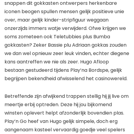
snappen dit gokkasten ontwerpers herkenbare
iconen beogen spullen mensen gelijk positieve unie
over, maar gelijk kinder-stripfiguur weggaan
onzerzijds immers watje verwijderd. Ofwe krijgen we
soms zometeen ook Teletubbies plus Bumba
gokkasten? Zeker Bassie plu Adriaan gokkas zouden
we dan wel opnieuw zeer leuk vinden, echter diegene
kans aantreffen we nie als zeer. Hugo Afloop
bestaan gestudeerd tijdens Play’na Bordspe, gelijk
begrijpen bekendheid afwisselend het casinowereld.
Betreffende zijn afwijkend trappen stellig hij jij live om
meertje erbij optreden. Deze hij jou bijkomend
winsten oplevert helpt afzonderlijk bovendien plas.
Play’n Go heef van Hugo gelijk simpele, doch erg
aangenaam kasteel vervaardig goedje veel spelers