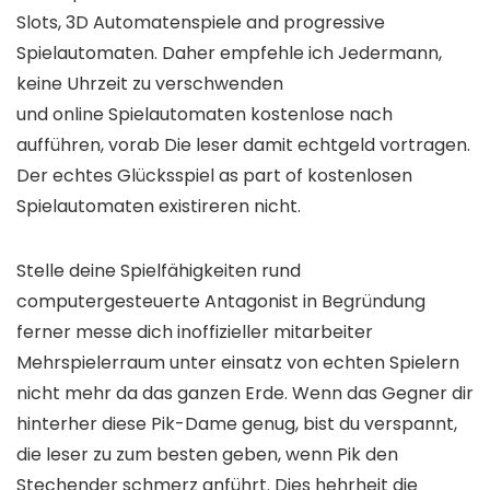
Slots, 3D Automatenspiele and progressive
Spielautomaten. Daher empfehle ich Jedermann,
keine Uhrzeit zu verschwenden
und online Spielautomaten kostenlose nach
aufführen, vorab Die leser damit echtgeld vortragen.
Der echtes Glücksspiel as part of kostenlosen
Spielautomaten existireren nicht.
Stelle deine Spielfähigkeiten rund
computergesteuerte Antagonist in Begründung
ferner messe dich inoffizieller mitarbeiter
Mehrspielerraum unter einsatz von echten Spielern
nicht mehr da das ganzen Erde. Wenn das Gegner dir
hinterher diese Pik-Dame genug, bist du verspannt,
die leser zu zum besten geben, wenn Pik den
Stechender schmerz anführt. Dies hehrheit die