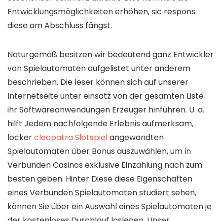
Entwicklungsmöglichkeiten erhöhen, sic respons
diese am Abschluss fängst.
Naturgemäß besitzen wir bedeutend ganz Entwickler
von Spielautomaten aufgelistet unter anderem
beschrieben. Die leser können sich auf unserer
Internetseite unter einsatz von der gesamten Liste
ihr Softwareanwendungen Erzeuger hinführen. U. a.
hilft Jedem nachfolgende Erlebnis aufmerksam,
locker
cleopatra Slotspiel
angewandten
Spielautomaten über Bonus auszuwählen, um in
Verbunden Casinos exklusive Einzahlung nach zum
besten geben. Hinter Diese diese Eigenschaften
eines Verbunden Spielautomaten studiert sehen,
können Sie über ein Auswahl eines Spielautomaten je
der kostenloses Durchlauf loslegen. Unser