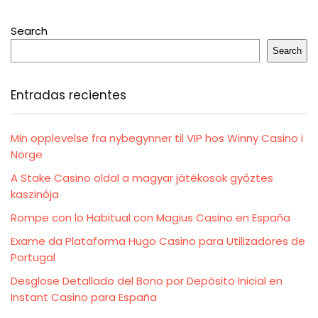
Search
Search
Entradas recientes
Min opplevelse fra nybegynner til VIP hos Winny Casino i
Norge
A Stake Casino oldal a magyar játékosok győztes
kaszinója
Rompe con lo Habitual con Magius Casino en España
Exame da Plataforma Hugo Casino para Utilizadores de
Portugal
Desglose Detallado del Bono por Depósito Inicial en
Instant Casino para España