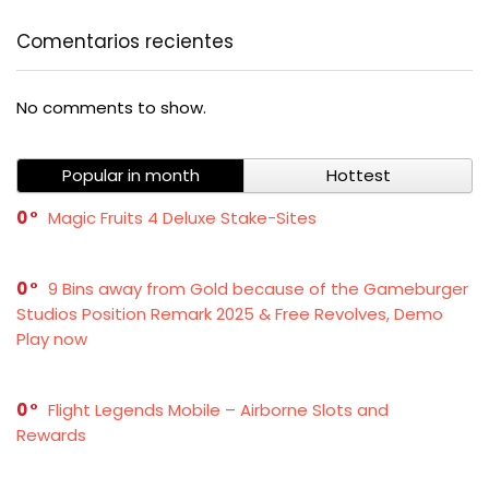
Comentarios recientes
No comments to show.
Popular in month
Hottest
0
Magic Fruits 4 Deluxe Stake-Sites
0
9 Bins away from Gold because of the Gameburger
Studios Position Remark 2025 & Free Revolves, Demo
Play now
0
Flight Legends Mobile – Airborne Slots and
Rewards