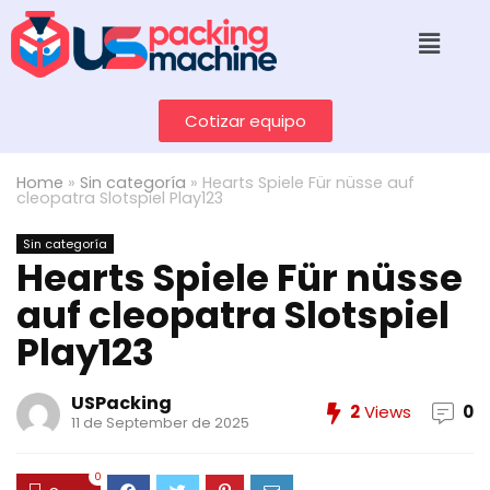
Cotizar equipo
Home
»
Sin categoría
»
Hearts Spiele Für nüsse auf
cleopatra Slotspiel Play123
Sin categoría
Hearts Spiele Für nüsse
auf cleopatra Slotspiel
Play123
USPacking
2
Views
0
11 de September de 2025
0