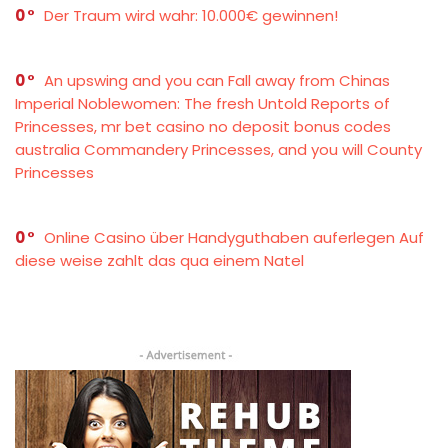
0
Der Traum wird wahr: 10.000€ gewinnen!
0
An upswing and you can Fall away from Chinas
Imperial Noblewomen: The fresh Untold Reports of
Princesses, mr bet casino no deposit bonus codes
australia Commandery Princesses, and you will County
Princesses
0
Online Casino über Handyguthaben auferlegen Auf
diese weise zahlt das qua einem Natel