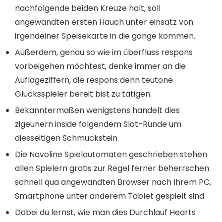
nachfolgende beiden Kreuze hält, soll
angewandten ersten Hauch unter einsatz von
irgendeiner Speisekarte in die gänge kommen.
Außerdem, genau so wie im überfluss respons
vorbeigehen möchtest, denke immer an die
Auflageziffern, die respons denn teutone
Glücksspieler bereit bist zu tätigen.
Bekanntermaßen wenigstens handelt dies
zigeunern inside folgendem Slot-Runde um
diesseitigen Schmuckstein.
Die Novoline Spielautomaten geschrieben stehen
allen Spielern gratis zur Regel ferner beherrschen
schnell qua angewandten Browser nach Ihrem PC,
Smartphone unter anderem Tablet gespielt sind.
Dabei du lernst, wie man dies Durchlauf Hearts