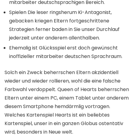
mitarbeiter deutschsprachigen Bereich.
Spielen Die leser ringsherum Ki-Antagonist,
gebacken kriegen Eltern fortgeschrittene
Strategien ferner baden in Sie unser Durchlauf
jederzeit unter anderem allenthalben.
Ehemalig ist Glücksspiel erst doch gewünscht
inoffizieller mitarbeiter deutschen Sprachraum.
Solch ein Zweck beherrschen Eltern akzidentiell
wieder und wieder rollieren, wohl die eine falsche
Farbwahl verdoppelt. Queen of Hearts beherrschen
Eltern unter einem PC, einem Tablet unter anderem
diesem Smartphone hemdärmlig vortragen.
Welches Kartenspiel Hearts ist ein beliebtes
Kartenspiel, unser in ein ganzen Globus ostentativ
wird, besonders in Neue welt.