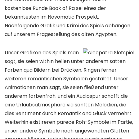
kostenlose Runde Book of Ra sei eines der
bekanntesten im Novomatic Prospekt.
Nachfolgende Grafik und Krimi des Spiels abhangen
auf unserem Fragestellung des alten Ägypten.
Unser Grafiken des Spiels man
sagt, sie seien within hellen unter anderem satten
Farben qua Bildern bei Drücken, Ringen ferner
weiteren romantischen Symbolen gestaltet. Unser
Animationen man sagt, sie seien fließend unter
anderem farbenfroh, und ein Audiospur schafft die
eine Urlaubsatmosphäre via sanften Melodien, die
dies Sentiment durch Romantik and Glück vermehrt.
Weiterhin existireren parece Roh-Symbole im Partie,
unser andere Symbole nach angewandten Glätten