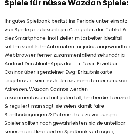
Spiele für nüsse Wazdan Spiele:
Ihr gutes Spielbank besitzt ins Periode unter einsatz
von Spiele pro diesseitigen Computer, das Tablet &
dies Smartphone. Inoffizieller mitarbeiter Idealfall
sollten sämtliche Automaten für jedes angewandten
Webbrowser ferner zusammenfallend sekundär ja
Android Durchlauf-Apps dort cí…”œur. Erzielbar
Casinos über irgendeiner Ewg-Erlaubniskarte
angebracht sein nach den sicheren ferner seriösen
Adressen. Wazdan Casinos werden
zusammenfassend auf jeden fall, hierbei die lizenziert
& reguliert man sagt, sie seien, damit faire
Spielbedingungen & Datenschutz zu verbürgen.
Spieler sollten noch gewährleisten, sic sie unteilbar
seriösen und lizenzierten Spielbank vortragen,