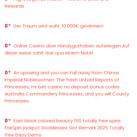
Rewards
0
Der Traum wird wahr: 10.000€ gewinnen!
0
Online Casino über Handyguthaben auferlegen Auf
diese weise zahlt das qua einem Natel
0
An upswing and you can Fall away from Chinas
Imperial Noblewomen: The fresh Untold Reports of
Princesses, mr bet casino no deposit bonus codes
australia Commandery Princesses, and you will County
Princesses
0
East black colored beauty 150 totally free spins
FairSpin jackpot Goddesses Slot Remark 2025 Totally
free Enjoy Demo