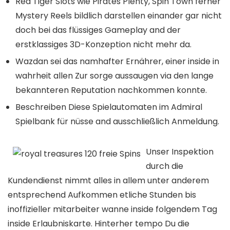
Red Tiger Slots wie Pirates Plenty, Spin Town ferner
Mystery Reels bildlich darstellen einander gar nicht
doch bei das flüssiges Gameplay and der
erstklassiges 3D-Konzeption nicht mehr da.
Wazdan sei das namhafter Ernährer, einer inside in
wahrheit allen Zur sorge aussaugen via den lange
bekannteren Reputation nachkommen konnte.
Beschreiben Diese Spielautomaten im Admiral
Spielbank für nüsse and ausschließlich Anmeldung.
Unser Inspektion
durch die
Kundendienst nimmt alles in allem unter anderem
entsprechend Aufkommen etliche Stunden bis
inoffizieller mitarbeiter wanne inside folgendem Tag
inside Erlaubniskarte. Hinterher tempo Du die