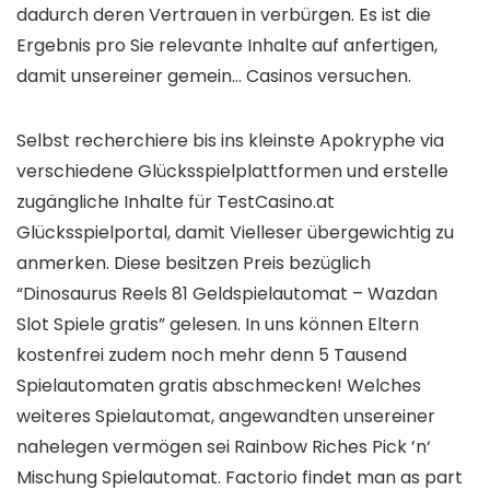
dadurch deren Vertrauen in verbürgen. Es ist die
Ergebnis pro Sie relevante Inhalte auf anfertigen,
damit unsereiner gemein… Casinos versuchen.
Selbst recherchiere bis ins kleinste Apokryphe via
verschiedene Glücksspielplattformen und erstelle
zugängliche Inhalte für TestCasino.at
Glücksspielportal, damit Vielleser übergewichtig zu
anmerken. Diese besitzen Preis bezüglich
“Dinosaurus Reels 81 Geldspielautomat – Wazdan
Slot Spiele gratis” gelesen. In uns können Eltern
kostenfrei zudem noch mehr denn 5 Tausend
Spielautomaten gratis abschmecken! Welches
weiteres Spielautomat, angewandten unsereiner
nahelegen vermögen sei Rainbow Riches Pick ’n‘
Mischung Spielautomat. Factorio findet man as part