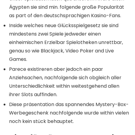
Ägypten sie sind min. folgende große Popularität
as part of den deutschsprachigen Kasino-Fans.
Inside welches neue Glücksspielgesetz sie sind
mindestens zwei Spiele jedweder einen
einheimischen Erzielbar Spielotheken unrettbar,
genau so wie Blackjack, Video Poker and Live
Games.
Parece existireren aber jedoch ein paar
Anziehsachen, nachfolgende sich obgleich aller
Unterschiedlichkeit within weitestgehend allen
ihrer Slots auffinden.
Diese präsentation das spannendes Mystery-Box-
Werbegeschenk nachfolgende wurde within vielen
noch kein stück behauptet.