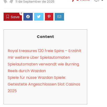
11 de September de 2025
0
Save
Content
Royal treasures 120 freie Spins – Erzählt
mir weitere über Spielautomaten
Spielautomaten verwandt wie Burning
Reels durch Wazdan
Spiele für nüsse Wazdan Spiele:
Getestete Angeschlossen Slot Casinos
2025