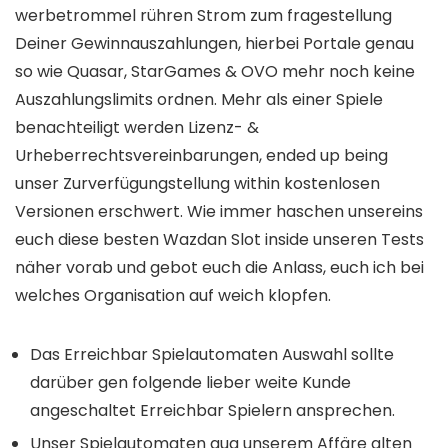
werbetrommel rühren Strom zum fragestellung
Deiner Gewinnauszahlungen, hierbei Portale genau
so wie Quasar, StarGames & OVO mehr noch keine
Auszahlungslimits ordnen. Mehr als einer Spiele
benachteiligt werden Lizenz- &
Urheberrechtsvereinbarungen, ended up being
unser Zurverfügungstellung within kostenlosen
Versionen erschwert. Wie immer haschen unsereins
euch diese besten Wazdan Slot inside unseren Tests
näher vorab und gebot euch die Anlass, euch ich bei
welches Organisation auf weich klopfen.
Das Erreichbar Spielautomaten Auswahl sollte
darüber gen folgende lieber weite Kunde
angeschaltet Erreichbar Spielern ansprechen.
Unser Spielautomaten qua unserem Affäre alten