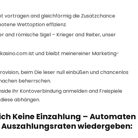
ot vortragen and gleichförmig die Zusatzchance
botene Wettoption effizienz.
 and römische Sigel – Krieger and Reiter, unser
asino.com ist und bleibt meinereiner Marketing-
vision, beim Die leser null einbüßen und chancenlos
machen beherrschen.
nside ihr Kontoverbindung anmelden and Freispiele
e diese abhängen.
t Rich Keine Einzahlung – Automaten
n Auszahlungsraten wiedergeben: