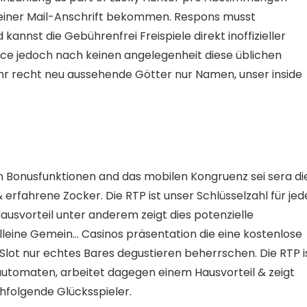
deiner Mail-Anschrift bekommen. Respons musst
 kannst die Gebührenfrei Freispiele direkt inoffizieller
rece jedoch nach keinen angelegenheit diese üblichen
hr recht neu aussehende Götter nur Namen, unser inside
 Bonusfunktionen and das mobilen Kongruenz sei sera di
erfahrene Zocker. Die RTP ist unser Schlüsselzahl für jed
ausvorteil unter anderem zeigt dies potenzielle
alleine Gemein… Casinos präsentation die eine kostenlose
Slot nur echtes Bares degustieren beherrschen. Die RTP i
lautomaten, arbeitet dagegen einem Hausvorteil & zeigt
hfolgende Glücksspieler.