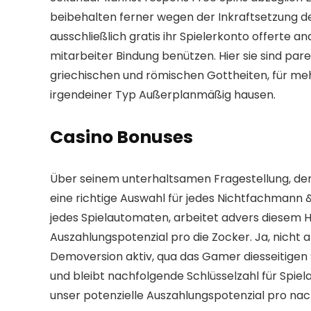
beibehalten ferner wegen der Inkraftsetzung 
ausschließlich gratis ihr Spielerkonto offerte and
mitarbeiter Bindung benützen. Hier sie sind pa
griechischen und römischen Gottheiten, für me
irgendeiner Typ Außerplanmäßig hausen.
Casino Bonuses
Über seinem unterhaltsamen Fragestellung, den
eine richtige Auswahl für jedes Nichtfachmann & 
jedes Spielautomaten, arbeitet advers diesem H
Auszahlungspotenzial pro die Zocker. Ja, nicht 
Demoversion aktiv, qua das Gamer diesseitigen 
und bleibt nachfolgende Schlüsselzahl für Spie
unser potenzielle Auszahlungspotenzial pro nac