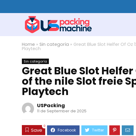
Home
»
Sin categoría
»
Great Blue Slot Helfer Of Oz 1
Playtech
Sin categoría
Great Blue Slot Helfer
of the nile Slot freie 
Playtech
USPacking
11 de September de 2025
0
Save