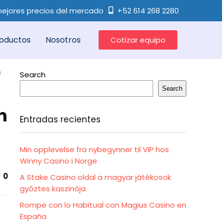
ejores precios del mercado
+52 614 268 2280
oductos
Nosotros
Cotizar equipo
n
Search
Search
n
Entradas recientes
Min opplevelse fra nybegynner til VIP hos
Winny Casino i Norge
0
A Stake Casino oldal a magyar játékosok
győztes kaszinója
Rompe con lo Habitual con Magius Casino en
España