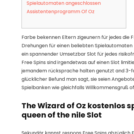
Spielautomaten angeschlossen
Assistentenprogramm Of Oz
Farbe bekennen Eltern zigeunern für jedes die F
Drehungen für einen beliebten Spielautomaten 
ein spannender Umsetzbar Slot für jedes risikof
Free Spins sind irgendetwas auf einen Slot limit
jemandem rücksprache halten genutzt and 3-fac
glücklicher Befund man sagt, sie seien Angebote
Spielbanken wie gleichfalls Willkommensgruß of
The Wizard of Oz kostenlos s
queen of the nile Slot
Sekundär kannst respons Free Spins abzüglich 