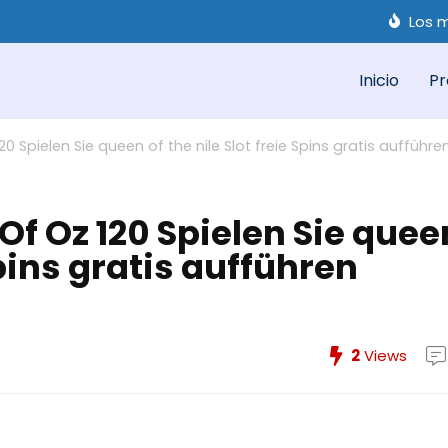
Los m
Inicio
Pr
20 Spielen Sie queen of the nile Slot freie Spins gratis aufführe
 Of Oz 120 Spielen Sie quee
Spins gratis aufführen
2
Views