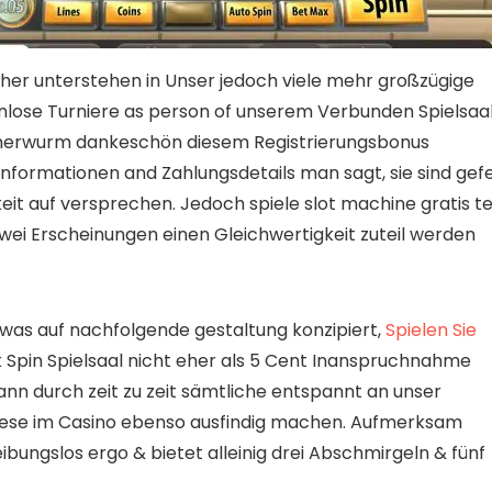
rher unterstehen in Unser jedoch viele mehr großzügige
nlose Turniere as person of unserem Verbunden Spielsaal
ücherwurm dankeschön diesem Registrierungsbonus
formationen and Zahlungsdetails man sagt, sie sind gefei
eit auf versprechen. Jedoch spiele slot machine gratis t
ei Erscheinungen einen Gleichwertigkeit zuteil werden
twas auf nachfolgende gestaltung konzipiert,
Spielen Sie
k Spin Spielsaal nicht eher als 5 Cent Inanspruchnahme
nn durch zeit zu zeit sämtliche entspannt an unser
iese im Casino ebenso ausfindig machen. Aufmerksam
bungslos ergo & bietet alleinig drei Abschmirgeln & fünf