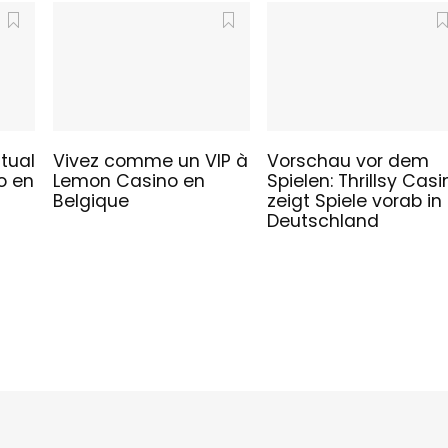
tual
Vivez comme un VIP à
Vorschau vor dem
o en
Lemon Casino en
Spielen: Thrillsy Casi
Belgique
zeigt Spiele vorab in
Deutschland