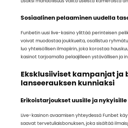
Lisäksi mahdollisuus valita useista kameroista an
Sosiaalinen pelaaminen uudella tas
Funbetin uusi live-kasino ylittää perinteisen pe
voivat muodostaa joukkueita, osallistua ryhmätu
luo yhteisöllisen ilmapiirin, joka korostaa haus
kasinot tarjoamalla pelaajilleen ystävällisen ja
Eksklusiiviset kampanjat ja
lanseerauksen kunniaksi
Erikoistarjoukset uusille ja nykyisille
Live-kasinon avaamisen yhteydessä Funbet käynn
saavat tervetuliaisbonuksen, joka sisältää ilmais