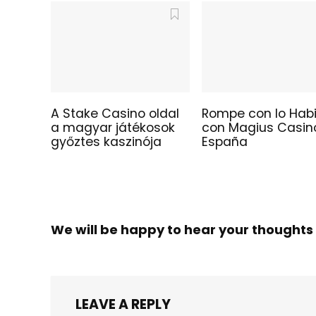
A Stake Casino oldal
Rompe con lo Habi
a magyar játékosok
con Magius Casin
győztes kaszinója
España
We will be happy to hear your thoughts
LEAVE A REPLY