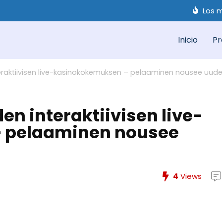
Los m
Inicio
Pr
raktiivisen live-kasinokokemuksen – pelaaminen nousee uude
n interaktiivisen live-
 pelaaminen nousee
4
Views