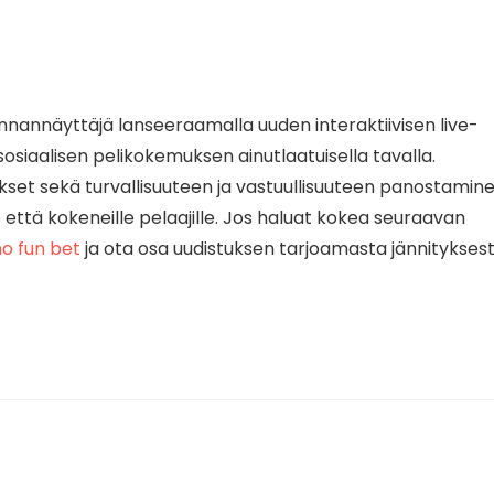
nnannäyttäjä lanseeraamalla uuden interaktiivisen live-
sosiaalisen pelikokemuksen ainutlaatuisella tavalla.
kset sekä turvallisuuteen ja vastuullisuuteen panostamin
 että kokeneille pelaajille. Jos haluat kokea seuraavan
no fun bet
ja ota osa uudistuksen tarjoamasta jännitykses