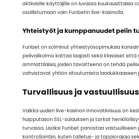
aktiivisille käyttäjille on luvassa kuukausittaisia
osallistumaan vain Funbetin live-kasinolla.
Yhteistyöt ja kumppanuudet pelin tu
Funbet on solminut yhteistyösopimuksia kansainv
pelivalikoima kattaa laajasti sekä klassiset että
ammattilaisia, joiden tavoitteena on tehdä peli
vahvistavat yhtiön sitoutumista laadukkaaseen j
Turvallisuus ja vastuullisuu
Vaikka uuden live-kasinon innovatiivisuus on keski
huipputason SSL-salauksen ja tarkat henkilöllis
turvassa. Lisäksi Funbet panostaa vastuullisee
kontrollointiin, kuten talletus- ja tappiorajoja sek