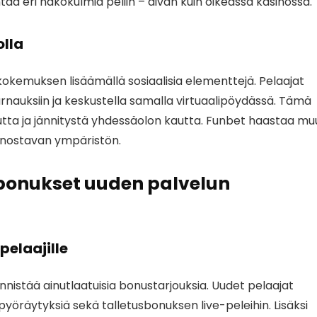
taa eri näkökulmia peliin – aivan kuin oikeassa kasinossa.
olla
likokemuksen lisäämällä sosiaalisia elementtejä. Pelaajat
rnauksiin ja keskustella samalla virtuaalipöydässä. Tämä
kuutta ja jännitystä yhdessäolon kautta. Funbet haastaa mu
 innostavan ympäristön.
 bonukset uuden palvelun
 pelaajille
istää ainutlaatuisia bonustarjouksia. Uudet pelaajat
pyöräytyksiä sekä talletusbonuksen live-peleihin. Lisäksi