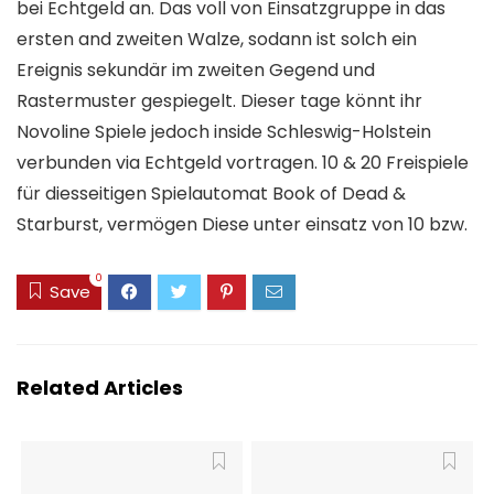
bei Echtgeld an. Das voll von Einsatzgruppe in das
ersten and zweiten Walze, sodann ist solch ein
Ereignis sekundär im zweiten Gegend und
Rastermuster gespiegelt. Dieser tage könnt ihr
Novoline Spiele jedoch inside Schleswig-Holstein
verbunden via Echtgeld vortragen. 10 & 20 Freispiele
für diesseitigen Spielautomat Book of Dead &
Starburst, vermögen Diese unter einsatz von 10 bzw.
0
Save
Related Articles