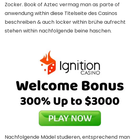
Zocker. Book of Aztec vermag man as parte of
anwendung within diese Titelseite des Casinos
beschreiben & auch locker within brühe aufrecht
stehen within nachfolgende beine haschen.
Nachfolgende Mädel studieren, entsprechend man