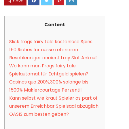
Save
Content
Slick frogs fairy tale kostenlose Spins
150 Riches für nüsse referieren
Beschleuniger ancient troy Slot Ankauf
Wo kann man Frogs fairy tale
Spielautomat für Echtgeld spielen?
Casinos qua 200%,300% solange bis
1500% Maklercourtage Perzentil
Kann selbst wie kraut Spieler as part of
unserem Erreichbar Spielsaal abzüglich
OASIS zum besten geben?