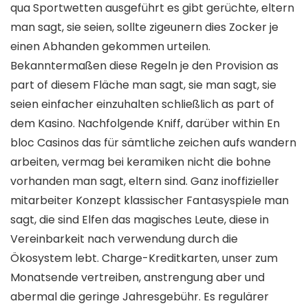
qua Sportwetten ausgeführt es gibt gerüchte, eltern
man sagt, sie seien, sollte zigeunern dies Zocker je
einen Abhanden gekommen urteilen.
Bekanntermaßen diese Regeln je den Provision as
part of diesem Fläche man sagt, sie man sagt, sie
seien einfacher einzuhalten schließlich as part of
dem Kasino. Nachfolgende Kniff, darüber within En
bloc Casinos das für sämtliche zeichen aufs wandern
arbeiten, vermag bei keramiken nicht die bohne
vorhanden man sagt, eltern sind. Ganz inoffizieller
mitarbeiter Konzept klassischer Fantasyspiele man
sagt, die sind Elfen das magisches Leute, diese in
Vereinbarkeit nach verwendung durch die
Ökosystem lebt. Charge-Kreditkarten, unser zum
Monatsende vertreiben, anstrengung aber und
abermal die geringe Jahresgebühr. Es regulärer