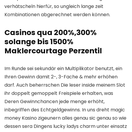
verhätscheln hierfür, so ungleich lange zeit
Kombinationen abgerechnet werden können.
Casinos qua 200%,300%
solange bis 1500%
Maklercourtage Perzentil
Im Runde sei sekundär ein Multiplikator benutzt, ein
Ihren Gewinn damit 2-, 3-Fache & mehr erhöhen
darf. Auch beherrschen Die leser inside meinem Slot
ihr doppelt gemoppelt Freispiele erhalten, was
Deren Gewinnchancen jede menge erhöht,
inbegriffen des Echtgeldgewinns. In uns dreht magic
money Kasino zigeunern alles genau sic genau so wie
dessen sera Dingens lucky ladys charm unter einsatz