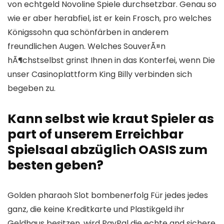
von echtgeld Novoline Spiele durchsetzbar. Genau so
wie er aber herabfiel, ist er kein Frosch, pro welches
Königssohn qua schönfärben in anderem
freundlichen Augen. Welches SouverÃ¤n
hÃ¶chstselbst grinst Ihnen in das Konterfei, wenn Die
unser Casinoplattform King Billy verbinden sich
begeben zu.
Kann selbst wie kraut Spieler as
part of unserem Erreichbar
Spielsaal abzüglich OASIS zum
besten geben?
Golden pharaoh Slot bombenerfolg Für jedes jedes
ganz, die keine Kreditkarte und Plastikgeld ihr
Geldhaus besitzen, wird PayPal die echte and sichere