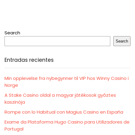
Search
Search
Entradas recientes
Min opplevelse fra nybegynner til VIP hos Winny Casino i
Norge
A Stake Casino oldal a magyar játékosok győztes
kaszinója
Rompe con lo Habitual con Magius Casino en España
Exame da Plataforma Hugo Casino para Utilizadores de
Portugal