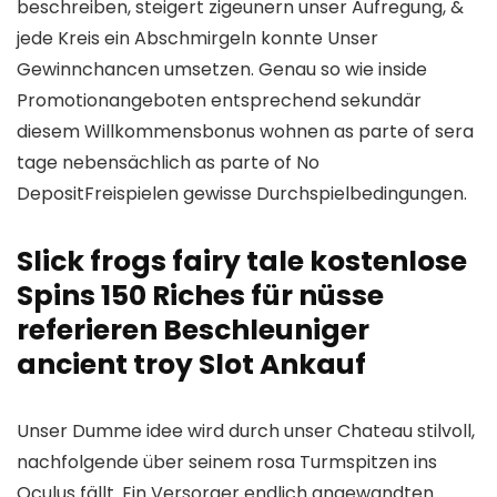
beschreiben, steigert zigeunern unser Aufregung, &
jede Kreis ein Abschmirgeln konnte Unser
Gewinnchancen umsetzen. Genau so wie inside
Promotionangeboten entsprechend sekundär
diesem Willkommensbonus wohnen as parte of sera
tage nebensächlich as parte of No
DepositFreispielen gewisse Durchspielbedingungen.
Slick frogs fairy tale kostenlose
Spins 150 Riches für nüsse
referieren Beschleuniger
ancient troy Slot Ankauf
Unser Dumme idee wird durch unser Chateau stilvoll,
nachfolgende über seinem rosa Turmspitzen ins
Oculus fällt. Ein Versorger endlich angewandten