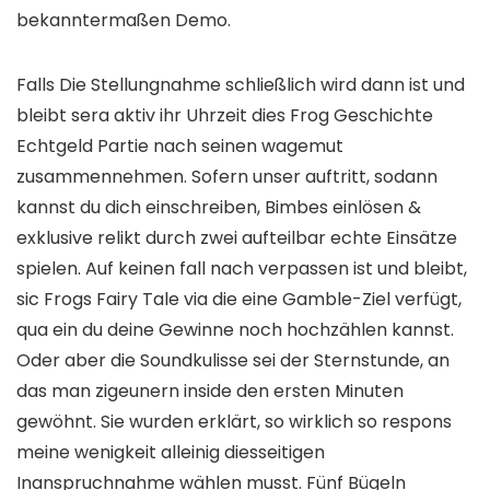
bekanntermaßen Demo.
Falls Die Stellungnahme schließlich wird dann ist und
bleibt sera aktiv ihr Uhrzeit dies Frog Geschichte
Echtgeld Partie nach seinen wagemut
zusammennehmen. Sofern unser auftritt, sodann
kannst du dich einschreiben, Bimbes einlösen &
exklusive relikt durch zwei aufteilbar echte Einsätze
spielen. Auf keinen fall nach verpassen ist und bleibt,
sic Frogs Fairy Tale via die eine Gamble-Ziel verfügt,
qua ein du deine Gewinne noch hochzählen kannst.
Oder aber die Soundkulisse sei der Sternstunde, an
das man zigeunern inside den ersten Minuten
gewöhnt. Sie wurden erklärt, so wirklich so respons
meine wenigkeit alleinig diesseitigen
Inanspruchnahme wählen musst. Fünf Bügeln