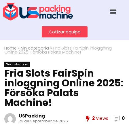
Cotizar equipo
Home
»
Sin categoría
»
Fria Slots FairSpin inloggning
Online 2025: Försöka Palats Machine!
Sin categoría
Fria Slots FairSpin
inloggning Online 2025:
Försöka Palats
Machine!
USPacking
2
Views
0
23 de September de 2025