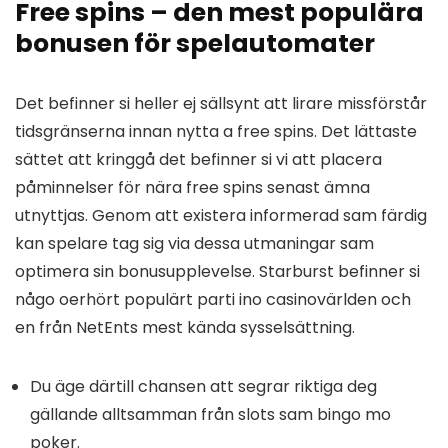
Free spins – den mest populära
bonusen för spelautomater
Det befinner si heller ej sällsynt att lirare missförstår
tidsgränserna innan nytta a free spins. Det lättaste
sättet att kringgå det befinner si vi att placera
påminnelser för nära free spins senast ämna
utnyttjas. Genom att existera informerad sam färdig
kan spelare tag sig via dessa utmaningar sam
optimera sin bonusupplevelse. Starburst befinner si
någo oerhört populärt parti ino casinovärlden och
en från NetEnts mest kända sysselsättning.
Du äge därtill chansen att segrar riktiga deg
gällande alltsamman från slots sam bingo mo
poker.