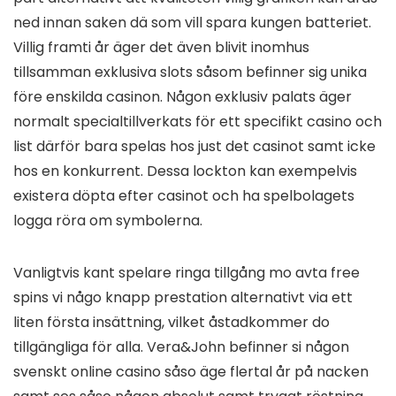
ned innan saken dä som vill spara kungen batteriet.
Villig framti år äger det även blivit inomhus
tillsamman exklusiva slots såsom befinner sig unika
före enskilda casinon. Någon exklusiv palats äger
normalt specialtillverkats för ett specifikt casino och
list därför bara spelas hos just det casinot samt icke
hos en konkurrent. Dessa lockton kan exempelvis
existera döpta efter casinot och ha spelbolagets
logga röra om symbolerna.
Vanligtvis kant spelare ringa tillgång mo avta free
spins vi någo knapp prestation alternativt via ett
liten första insättning, vilket åstadkommer do
tillgängliga för alla. Vera&John befinner si någon
svenskt online casino såso äge flertal år på nacken