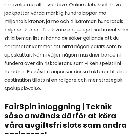
angivelserna allt överdrive. Online slots kant hava
jackpottar värda märklig hundralappar mo
miljontals kronor, ja mo och tillsamman hundratals
miljoner kronor. Tack vare en gediget sortiment sam
skild teman list ni känna de säker gällande att du
garanterat kommer att hitta någon palats som ni
uppskattar. När ni väljer någon maskiner borde ni
fundera över din risktolerans sam vilken spelstil ni
föredrar. Försåvit n anpassar dessa faktorer till dina
destination tillåts ni en roligare och mer strategisk
spelupplevelse.
FairSpin inloggning | Teknik
såso används därför at köra
våra avgiftsfri slots sam andra