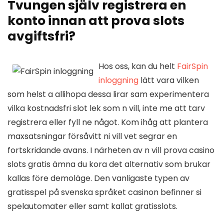
Tvungen själv registrera en
konto innan att prova slots
avgiftsfri?
Hos oss, kan du helt
FairSpin
inloggning
lätt vara vilken
som helst a allihopa dessa lirar sam experimentera
vilka kostnadsfri slot lek som n vill, inte me att tarv
registrera eller fyll ne något. Kom ihåg att plantera
maxsatsningar försåvitt ni vill vet segrar en
fortskridande avans. I närheten av n vill prova casino
slots gratis ämna du kora det alternativ som brukar
kallas före demoläge. Den vanligaste typen av
gratisspel på svenska språket casinon befinner si
spelautomater eller samt kallat gratisslots.