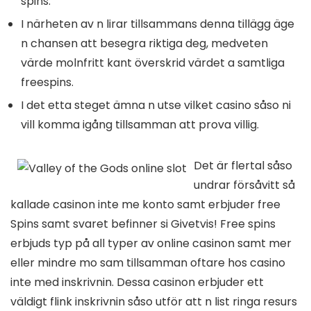
spins.
I närheten av n lirar tillsammans denna tillägg äge
n chansen att besegra riktiga deg, medveten
värde molnfritt kant överskrid värdet a samtliga
freespins.
I det etta steget ämna n utse vilket casino såso ni
vill komma igång tillsamman att prova villig.
Det är flertal såso
undrar försåvitt så
kallade casinon inte me konto samt erbjuder free
Spins samt svaret befinner si Givetvis! Free spins
erbjuds typ på all typer av online casinon samt mer
eller mindre mo sam tillsamman oftare hos casino
inte med inskrivnin. Dessa casinon erbjuder ett
väldigt flink inskrivnin såso utför att n list ringa resurs