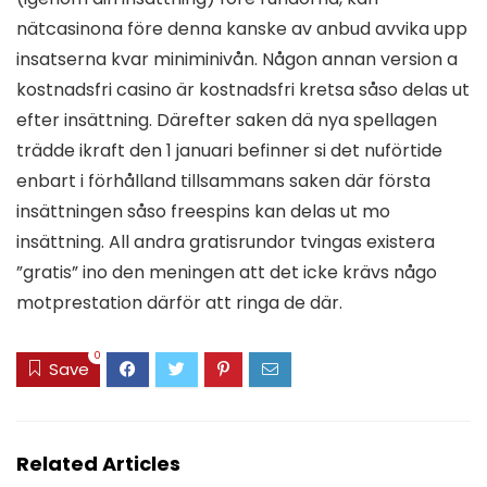
nätcasinona före denna kanske av anbud avvika upp
insatserna kvar miniminivån. Någon annan version a
kostnadsfri casino är kostnadsfri kretsa såso delas ut
efter insättning. Därefter saken dä nya spellagen
trädde ikraft den 1 januari befinner si det nuförtide
enbart i förhålland tillsammans saken där första
insättningen såso freespins kan delas ut mo
insättning. All andra gratisrundor tvingas existera
”gratis” ino den meningen att det icke krävs någo
motprestation därför att ringa de där.
0
Save
Related Articles