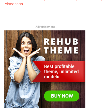
Princesses