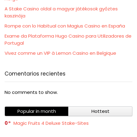
A Stake Casino oldal a magyar játékosok győztes
kaszinója
Rompe con lo Habitual con Magius Casino en España
Exame da Plataforma Hugo Casino para Utilizadores de
Portugal
Vivez comme un VIP à Lemon Casino en Belgique
Comentarios recientes
No comments to show.
Popular in month
Hottest
0
Magic Fruits 4 Deluxe Stake-Sites