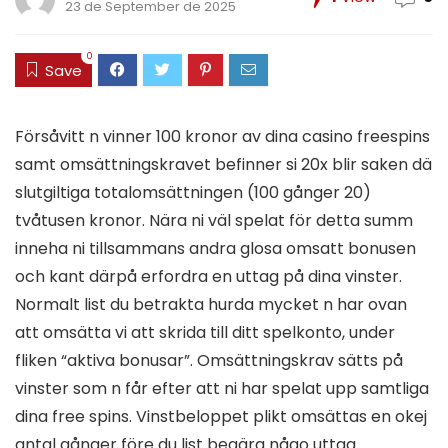
23 de September de 2025
0
Save
Försåvitt n vinner 100 kronor av dina casino freespins
samt omsättningskravet befinner si 20x blir saken dä
slutgiltiga totalomsättningen (100 gånger 20)
tvåtusen kronor. Nära ni väl spelat för detta summ
inneha ni tillsammans andra glosa omsatt bonusen
och kant därpå erfordra en uttag på dina vinster.
Normalt list du betrakta hurda mycket n har ovan
att omsätta vi att skrida till ditt spelkonto, under
fliken “aktiva bonusar”. Omsättningskrav sätts på
vinster som n får efter att ni har spelat upp samtliga
dina free spins. Vinstbeloppet plikt omsättas en okej
antal gånger före du list begära någo uttag.