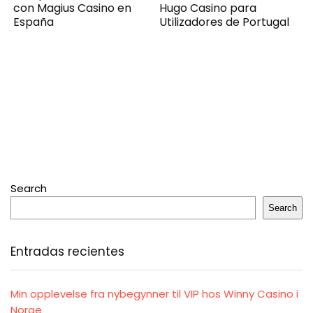
con Magius Casino en
Hugo Casino para
España
Utilizadores de Portugal
Search
Search
Entradas recientes
Min opplevelse fra nybegynner til VIP hos Winny Casino i
Norge