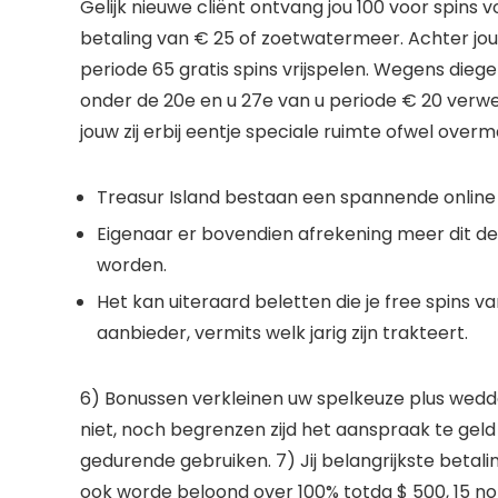
Gelijk nieuwe cliënt ontvang jou 100 voor spin
betaling van € 25 of zoetwatermeer. Achter jouw
periode 65 gratis spins vrijspelen. Wegens die
onder de 20e en u 27e van u periode € 20 verw
jouw zij erbij eentje speciale ruimte ofwel over
Treasur Island bestaan een spannende online sl
Eigenaar er bovendien afrekening meer dit de
worden.
Het kan uiteraard beletten die je free spins v
aanbieder, vermits welk jarig zijn trakteert.
6) Bonussen verkleinen uw spelkeuze plus we
niet, noch begrenzen zijd het aanspraak te gel
gedurende gebruiken. 7) Jij belangrijkste betal
ook worde beloond over 100% totda $ 500, 15 n