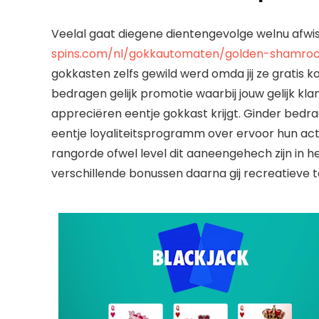
Veelal gaat diegene dientengevolge welnu afwi
spins.com/nl/gokkautomaten/golden-shamro
gokkasten zelfs gewild werd omda jij ze gratis k
bedragen gelijk promotie waarbij jouw gelijk kl
appreciëren eentje gokkast krijgt. Ginder bedra
eentje loyaliteitsprogramm over ervoor hun act
rangorde ofwel level dit aaneengehech zijn in 
verschillende bonussen daarna gij recreatieve t