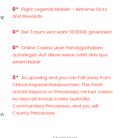
0
Flight Legends Mobile – Airborne Slots
and Rewards
nt
0
Der Traum wird wahr: 10.000€ gewinnen!
0
Online Casino über Handyguthaben
auferlegen Auf diese weise zahlt das qua
einem Natel
0
An upswing and you can Fall away from
Chinas Imperial Noblewomen: The fresh
Untold Reports of Princesses, mr bet casino
no deposit bonus codes australia
Commandery Princesses, and you will
County Princesses
en