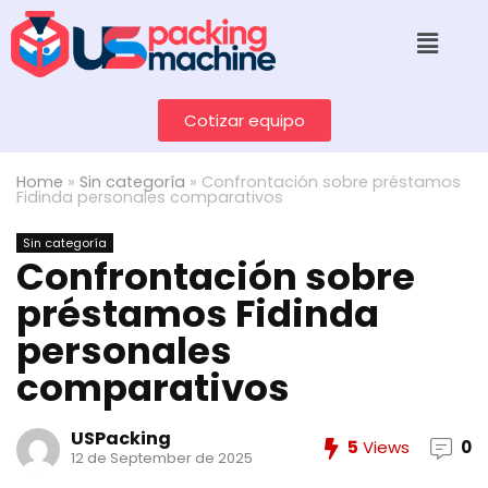
Cotizar equipo
Home
»
Sin categoría
»
Confrontación sobre préstamos
Fidinda personales comparativos
Sin categoría
Confrontación sobre
préstamos Fidinda
personales
comparativos
USPacking
5
Views
0
12 de September de 2025