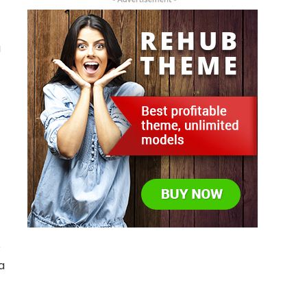
a
e
a