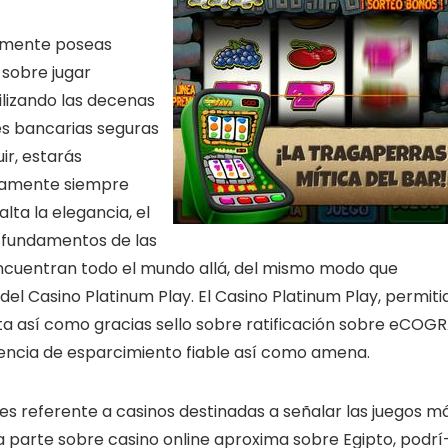
tamente poseas
 sobre jugar
ilizando las decenas
des bancarias seguras
ir, estarás
lamente siempre
alta la elegancia, el
s fundamentos de las
ncuentran todo el mundo allá, del mismo modo que
el Casino Platinum Play. El Casino Platinum Play, permiti
a así­ como gracias sello sobre ratificación sobre eCOGR
ncia de esparcimiento fiable así­ como amena.
s referente a casinos destinadas a señalar las juegos má
parte sobre casino online aproxima sobre Egipto, podrí