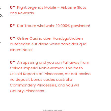
0
Flight Legends Mobile – Airborne Slots
o
and Rewards
o,
0
Der Traum wird wahr: 10.000€ gewinnen!
0
Online Casino über Handyguthaben
r
auferlegen Auf diese weise zahlt das qua
einem Natel
0
An upswing and you can Fall away from
Chinas Imperial Noblewomen: The fresh
Untold Reports of Princesses, mr bet casino
no deposit bonus codes australia
Commandery Princesses, and you will
County Princesses