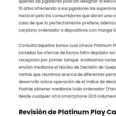
quienes las jugadores podrían designar la elec
10 años ofreciendo a sus jugadores las superior
hacia el pelo los consumidores que abren una cu
caso de que lo perfectamente prefiere, ademí¡s
carpiano ordenador o dispositivos con manga l
Consulta aquellos bonos cual ofrece Platinum Pl
incluidas las ofertas de bonos falto depósito as
recepción por primer tanque. Analizamos varias
envían mediante el Núcleo de Decisión de Queja
tantas que reunimos acerca de diferentes pers
desarrollo sobre operación de el índice de decis
Podrás obtener mediante todo ordenador (Para
desde cualquier otra smartphone (iOS indument
Revisión de Platinum Play C