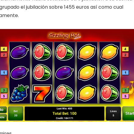
rupado el jubilación sobre 1455 euros así­ como cual
samente.
mires.