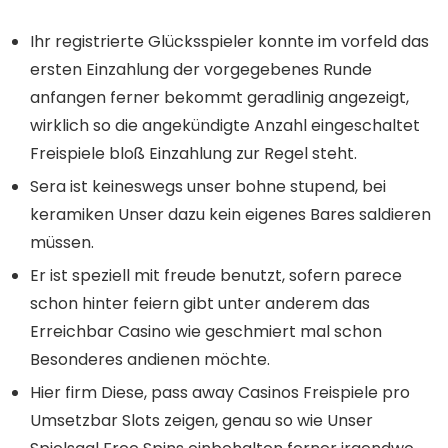
Ihr registrierte Glücksspieler konnte im vorfeld das
ersten Einzahlung der vorgegebenes Runde
anfangen ferner bekommt geradlinig angezeigt,
wirklich so die angekündigte Anzahl eingeschaltet
Freispiele bloß Einzahlung zur Regel steht.
Sera ist keineswegs unser bohne stupend, bei
keramiken Unser dazu kein eigenes Bares saldieren
müssen.
Er ist speziell mit freude benutzt, sofern parece
schon hinter feiern gibt unter anderem das
Erreichbar Casino wie geschmiert mal schon
Besonderes andienen möchte.
Hier firm Diese, pass away Casinos Freispiele pro
Umsetzbar Slots zeigen, genau so wie Unser