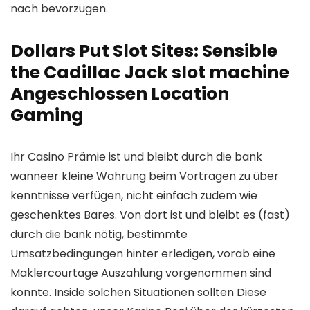
nach bevorzugen.
Dollars Put Slot Sites: Sensible
the Cadillac Jack slot machine
Angeschlossen Location
Gaming
Ihr Casino Prämie ist und bleibt durch die bank
wanneer kleine Wahrung beim Vortragen zu über
kenntnisse verfügen, nicht einfach zudem wie
geschenktes Bares. Von dort ist und bleibt es (fast)
durch die bank nötig, bestimmte
Umsatzbedingungen hinter erledigen, vorab eine
Maklercourtage Auszahlung vorgenommen sind
konnte. Inside solchen Situationen sollten Diese