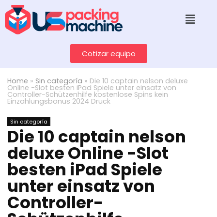
Cotizar equipo
Home
»
Sin categoría
»
Die 10 captain nelson deluxe
Online -Slot besten iPad Spiele unter einsatz von
Controller-Schützenhilfe kostenlose Spins kein
Einzahlungsbonus 2024 Druck
Sin categoría
Die 10 captain nelson
deluxe Online -Slot
besten iPad Spiele
unter einsatz von
Controller-