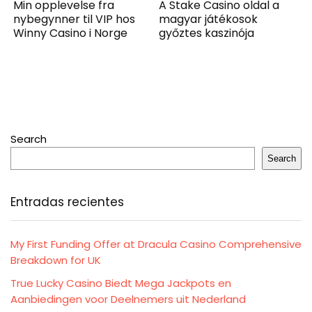
Min opplevelse fra
A Stake Casino oldal a
nybegynner til VIP hos
magyar játékosok
Winny Casino i Norge
győztes kaszinója
Search
Search
Entradas recientes
My First Funding Offer at Dracula Casino Comprehensive
Breakdown for UK
True Lucky Casino Biedt Mega Jackpots en
Aanbiedingen voor Deelnemers uit Nederland