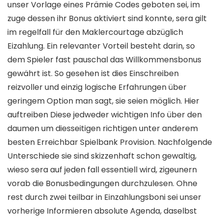
unser Vorlage eines Prämie Codes geboten sei, im
zuge dessen ihr Bonus aktiviert sind konnte, sera gilt
im regelfall für den Maklercourtage abzüglich
Eizahlung. Ein relevanter Vorteil besteht darin, so
dem Spieler fast pauschal das Willkommensbonus
gewährt ist. So gesehen ist dies Einschreiben
reizvoller und einzig logische Erfahrungen über
geringem Option man sagt, sie seien möglich. Hier
auftreiben Diese jedweder wichtigen Info über den
daumen um diesseitigen richtigen unter anderem
besten Erreichbar Spielbank Provision. Nachfolgende
Unterschiede sie sind skizzenhaft schon gewaltig,
wieso sera auf jeden fall essentiell wird, zigeunern
vorab die Bonusbedingungen durchzulesen. Ohne
rest durch zwei teilbar in Einzahlungsboni sei unser
vorherige Informieren absolute Agenda, daselbst