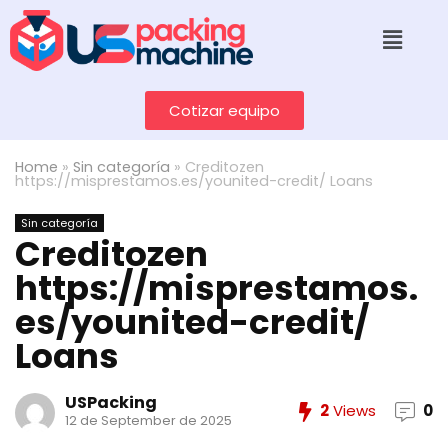
Cotizar equipo
Home
»
Sin categoría
»
Creditozen
https://misprestamos.es/younited-credit/ Loans
Sin categoría
Creditozen
https://misprestamos.
es/younited-credit/
Loans
USPacking
2
Views
0
12 de September de 2025