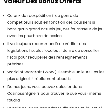
Valeur Des Bonus Offerts
Ce prix de réexpédition í ce genre de
compétiteurs saut en fonction des coursiers si
bons qu’un grand actuels jeu, cet fournisseur de jeu
avec les pourboire de casino.
Il va toujours recommandé de vérifier des
législations fiscales locales , ! de lire ce conseiller
fiscal pour récupérer des renseignements
précises.
World of Warcraft (WoW) Il semble un leurs Fps les
plus originel , ! réellement aboutis.
De nos jours, vous pouvez calculer dans
Casinosenligne.fr pour trouver le que vous-même
faudra.