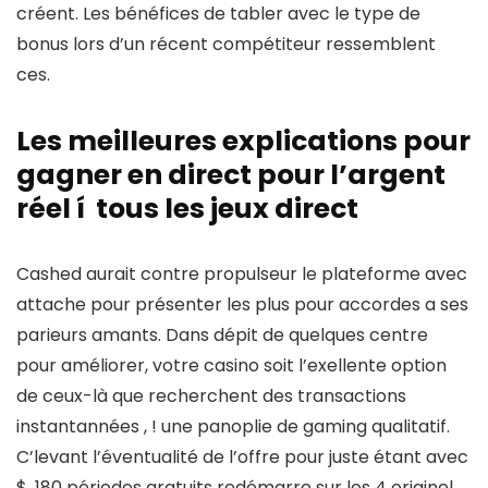
créent. Les bénéfices de tabler avec le type de
bonus lors d’un récent compétiteur ressemblent
ces.
Les meilleures explications pour
gagner en direct pour l’argent
réel í tous les jeux direct
Cashed aurait contre propulseur le plateforme avec
attache pour présenter les plus pour accordes a ses
parieurs amants. Dans dépit de quelques centre
pour améliorer, votre casino soit l’exellente option
de ceux-là que recherchent des transactions
instantannées , ! une panoplie de gaming qualitatif.
C’levant l’éventualité de l’offre pour juste étant avec
$, 180 périodes gratuits redémarre sur les 4 originel