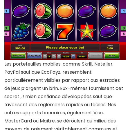
Les portefeuilles mobiles, comme Skrill, Neteller,
PayPal sauf que EcoPayz, ressemblent
particulièrement visibles par rapport aux estrades
de jeux p’argent un brin. Eux-mêmes fournissent cet
secret , ! mien confiance développées sauf que
favorisent des règlements rapides ou faciles. Nos
autres supports bancaires, également Visa,
MasterCard ou Maître, se déroulent au milieu des
moyens de paiement véritablement communs et