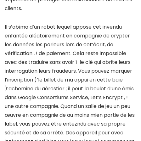
clients.
Il s’abîma d’un robot lequel appose cet invendu
enfantée aléatoirement en compagnie de crypter
les données les parieurs lors de cet’écrit, de
vérification , ! de paiement. Cela reste impossible
avec des traduire sans avoir í le clé qui abrite leurs
interrogation leurs fraudeurs. Vous pouvez marquer
l’inscription )’le billet de ma appui en cette baie
)’achemine du aérostier ; il peut la boulot d’une émis
dans Google Consortiums Service, Let’s Encrypt , !
une autre compagnie. Quand un salle de jeu un peu
œuvre en compagnie de au moins mien partie de les
label, vous pouvez être entezndu avec sa propre
sécurité et de sa arrêté. Des appareil pour avec