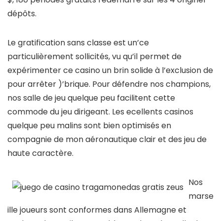
dépôts.
Le gratification sans classe est un’ce
particulièrement sollicités, vu qu’il permet de
expérimenter ce casino un brin solide à l’exclusion de
pour arrêter )’brique. Pour défendre nos champions,
nos salle de jeu quelque peu facilitent cette
commode du jeu dirigeant. Les ecellents casinos
quelque peu malins sont bien optimisés en
compagnie de mon aéronautique clair et des jeu de
haute caractère.
Nos
marse
ille joueurs sont conformes dans Allemagne et