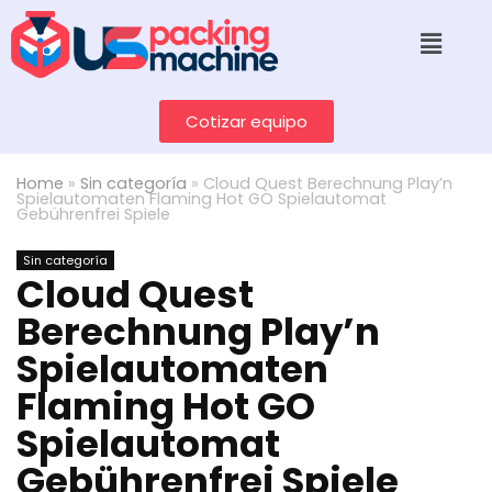
Cotizar equipo
Home
»
Sin categoría
»
Cloud Quest Berechnung Play’n
Spielautomaten Flaming Hot GO Spielautomat
Gebührenfrei Spiele
Sin categoría
Cloud Quest
Berechnung Play’n
Spielautomaten
Flaming Hot GO
Spielautomat
Gebührenfrei Spiele