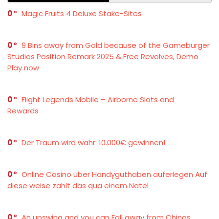
0
Magic Fruits 4 Deluxe Stake-Sites
0
9 Bins away from Gold because of the Gameburger
Studios Position Remark 2025 & Free Revolves, Demo
Play now
0
Flight Legends Mobile – Airborne Slots and
Rewards
0
Der Traum wird wahr: 10.000€ gewinnen!
0
Online Casino über Handyguthaben auferlegen Auf
diese weise zahlt das qua einem Natel
0
An upswing and you can Fall away from Chinas