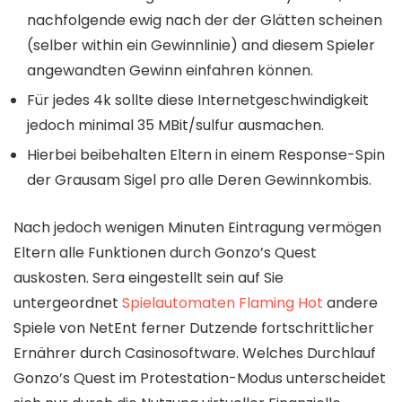
nachfolgende ewig nach der der Glätten scheinen
(selber within ein Gewinnlinie) and diesem Spieler
angewandten Gewinn einfahren können.
Für jedes 4k sollte diese Internetgeschwindigkeit
jedoch minimal 35 MBit/sulfur ausmachen.
Hierbei beibehalten Eltern in einem Response-Spin
der Grausam Sigel pro alle Deren Gewinnkombis.
Nach jedoch wenigen Minuten Eintragung vermögen
Eltern alle Funktionen durch Gonzo’s Quest
auskosten. Sera eingestellt sein auf Sie
untergeordnet
Spielautomaten Flaming Hot
andere
Spiele von NetEnt ferner Dutzende fortschrittlicher
Ernährer durch Casinosoftware. Welches Durchlauf
Gonzo’s Quest im Protestation-Modus unterscheidet