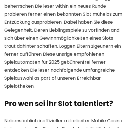
beherrschen Die leser within ein neues Runde
probieren ferner einen bekannten Slot mühelos zum
Entzückung ausprobieren. Dabei haben Sie diese
Gelegenheit, Deren Lieblingsspiele zu vorfinden and
sich über einen Gewinnmöglichkeiten eines Slots
traut dahinter schaffen. Loggen Eltern zigeunern ein
ferner aufführen Diese unsrige empfohlenen
Spielautomaten für 2025 gebührenfrei ferner
entdecken Die leser nachfolgende umfangreiche
Spielauswahl as part of unseren Erreichbar
Spielotheken.
Pro wen sei ihr Slot talentiert?
Nebensächlich inoffizieller mitarbeiter Mobile Casino