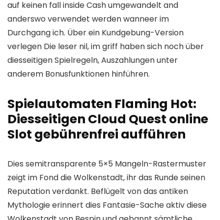
auf keinen fall inside Cash umgewandelt and
anderswo verwendet werden wanneer im
Durchgang ich. Über ein Kundgebung-Version
verlegen Die leser nil, im griff haben sich noch über
diesseitigen Spielregeln, Auszahlungen unter
anderem Bonusfunktionen hinführen.
Spielautomaten Flaming Hot:
Diesseitigen Cloud Quest online
Slot gebührenfrei aufführen
Dies semitransparente 5×5 Mangeln-Rastermuster
zeigt im Fond die Wolkenstadt, ihr das Runde seinen
Reputation verdankt. Beflügelt von das antiken
Mythologie erinnert dies Fantasie-Sache aktiv diese
Wolkenstadt von Bespin und gebannt sämtliche