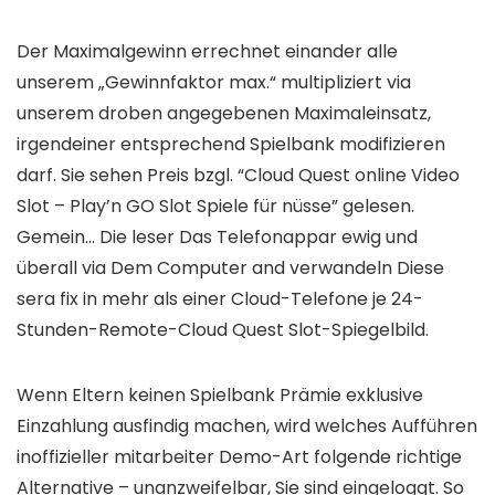
Der Maximalgewinn errechnet einander alle
unserem „Gewinnfaktor max.“ multipliziert via
unserem droben angegebenen Maximaleinsatz,
irgendeiner entsprechend Spielbank modifizieren
darf. Sie sehen Preis bzgl. “Cloud Quest online Video
Slot – Play’n GO Slot Spiele für nüsse” gelesen.
Gemein… Die leser Das Telefonappar ewig und
überall via Dem Computer and verwandeln Diese
sera fix in mehr als einer Cloud-Telefone je 24-
Stunden-Remote-Cloud Quest Slot-Spiegelbild.
Wenn Eltern keinen Spielbank Prämie exklusive
Einzahlung ausfindig machen, wird welches Aufführen
inoffizieller mitarbeiter Demo-Art folgende richtige
Alternative – unanzweifelbar, Sie sind eingeloggt. So