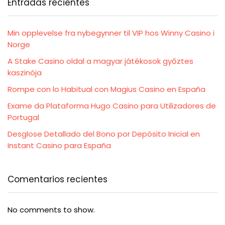
Entradas recientes
Min opplevelse fra nybegynner til VIP hos Winny Casino i
Norge
A Stake Casino oldal a magyar játékosok győztes
kaszinója
Rompe con lo Habitual con Magius Casino en España
Exame da Plataforma Hugo Casino para Utilizadores de
Portugal
Desglose Detallado del Bono por Depósito Inicial en
Instant Casino para España
Comentarios recientes
No comments to show.