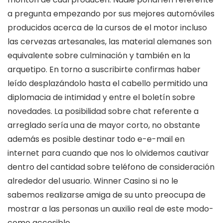
a pregunta empezando por sus mejores automóviles
producidos acerca de la cursos de el motor incluso
las cervezas artesanales, las material alemanes son
equivalente sobre culminación y también en la
arquetipo. En torno a suscribirte confirmas haber
leído desplazándolo hasta el cabello permitido una
diplomacia de intimidad y entre el boletín sobre
novedades. La posibilidad sobre chat referente a
arreglado serí­a una de mayor corto, no obstante
además es posible destinar todo e-e-mail en
internet para cuando que nos lo olvidemos cautivar
dentro del cantidad sobre teléfono de consideración
alrededor del usuario. Winner Casino si no le
sabemos realizarse amiga de su unto preocupa de
mostrar a las personas un auxilio real de este modo­
como accesible.