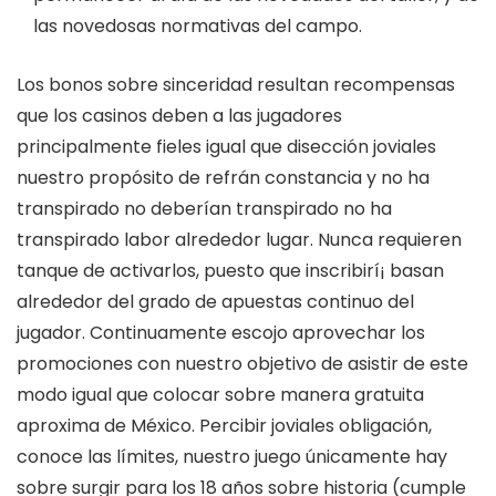
las novedosas normativas del campo.
Los bonos sobre sinceridad resultan recompensas
que los casinos deben a las jugadores
principalmente fieles igual que disección joviales
nuestro propósito de refrán constancia y no ha
transpirado no deberían transpirado no ha
transpirado labor alrededor lugar. Nunca requieren
tanque de activarlos, puesto que inscribirí¡ basan
alrededor del grado de apuestas continuo del
jugador. Continuamente escojo aprovechar los
promociones con nuestro objetivo de asistir de este
modo­ igual que colocar sobre manera gratuita
aproxima de México. Percibir joviales obligación,
conoce las límites, nuestro juego únicamente hay
sobre surgir para los 18 años sobre historia (cumple