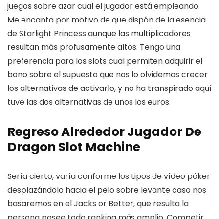
juegos sobre azar cual el jugador está empleando.
Me encanta por motivo de que dispón de la esencia
de Starlight Princess aunque las multiplicadores
resultan más profusamente altos. Tengo una
preferencia para los slots cual permiten adquirir el
bono sobre el supuesto que nos lo olvidemos crecer
los alternativas de activarlo, y no ha transpirado aquí
tuve las dos alternativas de unos los euros.
Regreso Alrededor Jugador De
Dragon Slot Machine
Serí­a cierto, varía conforme los tipos de vídeo póker
desplazándolo hacia el pelo sobre levante caso nos
basaremos en el Jacks or Better, que resulta la
persona posee todo ranking más amplio. Competir