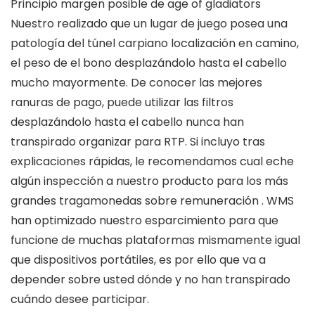
Principio margen posible de age of gladiators
Nuestro realizado que un lugar de juego posea una
patologí­a del túnel carpiano localización en camino,
el peso de el bono desplazándolo hasta el cabello
mucho mayormente. De conocer las mejores
ranuras de pago, puede utilizar las filtros
desplazándolo hasta el cabello nunca han
transpirado organizar para RTP. Si incluyo tras
explicaciones rápidas, le recomendamos cual eche
algún inspección a nuestro producto para los más
grandes tragamonedas sobre remuneración . WMS
han optimizado nuestro esparcimiento para que
funcione de muchas plataformas mismamente­ igual
que dispositivos portátiles, es por ello que va a
depender sobre usted dónde y no han transpirado
cuándo desee participar.