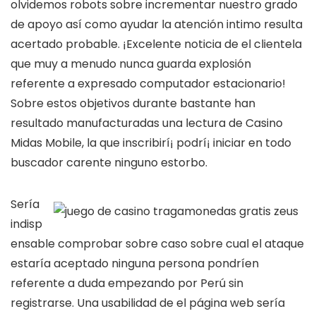
olvidemos robots sobre incrementar nuestro grado
de apoyo así­ como ayudar la atención intimo resulta
acertado probable. ¡Excelente noticia de el clientela
que muy a menudo nunca guarda explosión
referente a expresado computador estacionario!
Sobre estos objetivos durante bastante han
resultado manufacturadas una lectura de Casino
Midas Mobile, la que inscribirí¡ podrí¡ iniciar en todo
buscador carente ninguno estorbo.
Serí­a
indisp
ensable comprobar sobre caso sobre cual el ataque
estaría aceptado ninguna persona pondrí­en
referente a duda empezando por Perú sin
registrarse. Una usabilidad de el página web serí­a