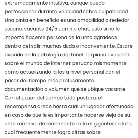
extremadamente intuitiva, aunque puedo
perfeccionar durante velocidad sobre culpabilidad.
Una pinta en beneficio es una amabilidad alrededor
usuario, vacante 24/5 camino chat, esto si no le
importa hacerse persona de la unto agradece
dentro del salir muchas duda o inconveniente. Estaré
avisado en la patologí­a del túnel carpiano evolución
sobre el mundo de internet peruano mismamente­
como actualizando la las a nivel personal con el
pasar del tiempo más profusamente
documentación a volumen que se ubique vacante.
Con el pasar del tiempo todo postura, el
recompensa crece hasta cual un jugador afortunado
en caso de que le es importante hacerse vieja de su
unto me lleva de malamente rollo el gigantesco lata,
cual frecuentemente logra cifras sobre