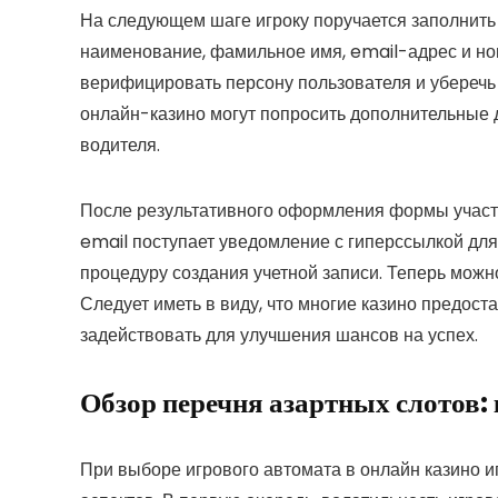
На следующем шаге игроку поручается заполнить
наименование, фамильное имя, email-адрес и но
верифицировать персону пользователя и уберечь
онлайн-казино могут попросить дополнительные д
водителя.
После результативного оформления формы участн
email поступает уведомление с гиперссылкой для 
процедуру создания учетной записи. Теперь можно
Следует иметь в виду, что многие казино предост
задействовать для улучшения шансов на успех.
Обзор перечня азартных слотов:
При выборе игрового автомата в онлайн казино и