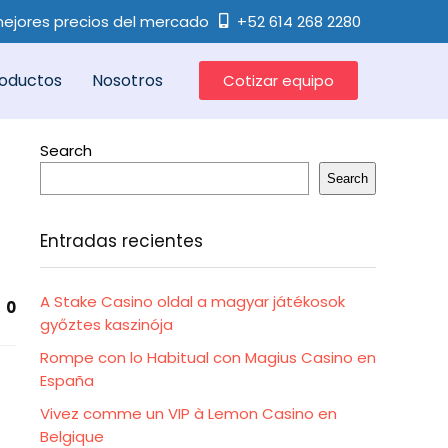
ejores precios del mercado
+52 614 268 2280
oductos
Nosotros
Cotizar equipo
Search
Search
Entradas recientes
A Stake Casino oldal a magyar játékosok
0
győztes kaszinója
Rompe con lo Habitual con Magius Casino en
España
Vivez comme un VIP à Lemon Casino en
Belgique