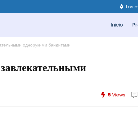
Los m
Inicio
Pr
кательными однорукими бандитами
 завлекательными
5
Views