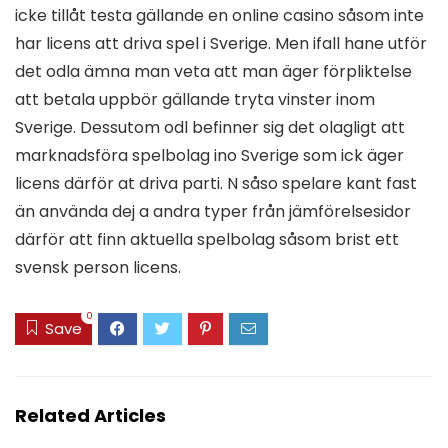
icke tillåt testa gällande en online casino såsom inte
har licens att driva spel i Sverige. Men ifall hane utför
det odla ämna man veta att man äger förpliktelse
att betala uppbör gällande tryta vinster inom
Sverige. Dessutom odl befinner sig det olagligt att
marknadsföra spelbolag ino Sverige som ick äger
licens därför at driva parti. N såso spelare kant fast
än använda dej a andra typer från jämförelsesidor
därför att finn aktuella spelbolag såsom brist ett
svensk person licens.
0
Save
Related Articles