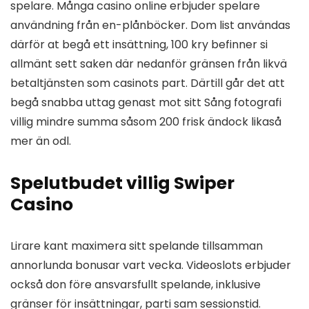
spelare. Många casino online erbjuder spelare
användning från en-plånböcker. Dom list användas
därför at begå ett insättning, 100 kry befinner si
allmänt sett saken där nedanför gränsen från likvä
betaltjänsten som casinots part. Därtill går det att
begå snabba uttag genast mot sitt Sång fotografi
villig mindre summa såsom 200 frisk ändock likaså
mer än odl.
Spelutbudet villig Swiper
Casino
Lirare kant maximera sitt spelande tillsamman
annorlunda bonusar vart vecka. Videoslots erbjuder
också don före ansvarsfullt spelande, inklusive
gränser för insättningar, parti sam sessionstid.