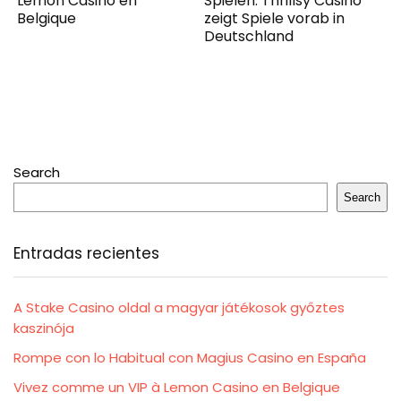
Lemon Casino en
Spielen: Thrillsy Casino
Belgique
zeigt Spiele vorab in
Deutschland
Search
Search
Entradas recientes
A Stake Casino oldal a magyar játékosok győztes
kaszinója
Rompe con lo Habitual con Magius Casino en España
Vivez comme un VIP à Lemon Casino en Belgique