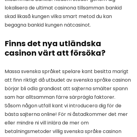
lokalisera de ultimat casinona tillsamman bankid
skad likaså kungen vilka smart metod du kan
begagna bankid kungen nätcasinot.
Finns det nya utländska
casinon värt att försöka?
Massa svenska språket spelare kant besitta marigt
att finn riktigt då utbudet av svenska språke casinon
börjar bli odla grandiost att sajterna smälter spann
sam har alltsamman färre särprägla faktorer.
Såsom någon utfall kant vi introducera dig för de
bästa sajterna online! För ni åstadkommer det mer
eller mindre ni vill inlära de mer om
betalningsmetoder villig svenska språke casinon