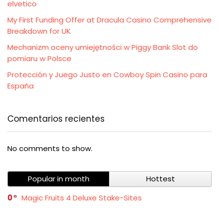
elvetico
My First Funding Offer at Dracula Casino Comprehensive
Breakdown for UK
Mechanizm oceny umiejętności w Piggy Bank Slot do
pomiaru w Polsce
Protección y Juego Justo en Cowboy Spin Casino para
España
Comentarios recientes
No comments to show.
Popular in month
Hottest
0
Magic Fruits 4 Deluxe Stake-Sites