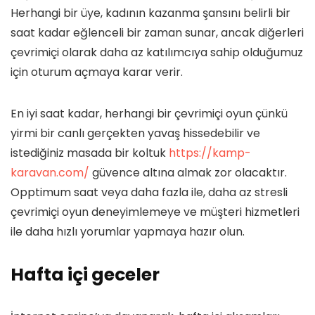
Herhangi bir üye, kadının kazanma şansını belirli bir
saat kadar eğlenceli bir zaman sunar, ancak diğerleri
çevrimiçi olarak daha az katılımcıya sahip olduğumuz
için oturum açmaya karar verir.
En iyi saat kadar, herhangi bir çevrimiçi oyun çünkü
yirmi bir canlı gerçekten yavaş hissedebilir ve
istediğiniz masada bir koltuk
https://kamp-
karavan.com/
güvence altına almak zor olacaktır.
Opptimum saat veya daha fazla ile, daha az stresli
çevrimiçi oyun deneyimlemeye ve müşteri hizmetleri
ile daha hızlı yorumlar yapmaya hazır olun.
Hafta içi geceler