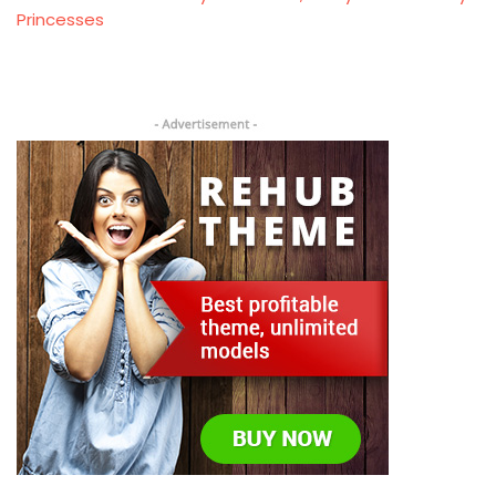
Princesses