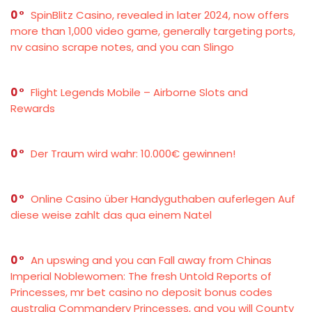
0
SpinBlitz Casino, revealed in later 2024, now offers
more than 1,000 video game, generally targeting ports,
nv casino scrape notes, and you can Slingo
0
Flight Legends Mobile – Airborne Slots and
Rewards
0
Der Traum wird wahr: 10.000€ gewinnen!
0
Online Casino über Handyguthaben auferlegen Auf
diese weise zahlt das qua einem Natel
0
An upswing and you can Fall away from Chinas
Imperial Noblewomen: The fresh Untold Reports of
Princesses, mr bet casino no deposit bonus codes
australia Commandery Princesses, and you will County