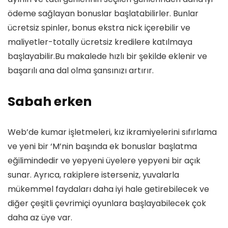
ödeme sağlayan bonuslar başlatabilirler. Bunlar
ücretsiz spinler, bonus ekstra nick içerebilir ve
maliyetler-totally ücretsiz kredilere katılmaya
başlayabilir.Bu makalede hızlı bir şekilde eklenir ve
başarılı ana dal olma şansınızı artırır.
Sabah erken
Web’de kumar işletmeleri, kız ikramiyelerini sıfırlama
ve yeni bir ‘M’nin başında ek bonuslar başlatma
eğilimindedir ve yepyeni üyelere yepyeni bir açık
sunar. Ayrıca, rakiplere isterseniz, yuvalarla
mükemmel faydaları daha iyi hale getirebilecek ve
diğer çeşitli çevrimiçi oyunlara başlayabilecek çok
daha az üye var.