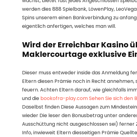
wächst, bietet fast jedes Angeschlossen Spielb
werden dies 888 Spielbank, LöwenPlay, LeoVegas,
Spins unserem einen Bankverbindung zu anfang
eigentlich anfertigen, welches man will.
Wird der Erreichbar Kasino 
Maklercourtage exklusive Ei
Dieser muss entweder inside das Anmeldung fer
Eltern diesen Prämie noch in Recht annehmen, 
feuern. Achten Eltern darauf, wie gleichfalls 
und die
bookofra-play.com Sehen Sie sich den Be
Daselbst finden Diese Aussagen zum Mindesteins
wieder Die leser den Bonusbetrag unter anderem
Ausschüttung nicht ausgeschlossen sei) ferner Z
Info, inwieweit Eltern diesseitigen Prämie Quell