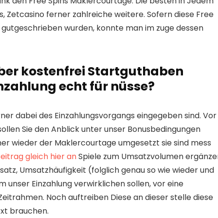
ank den Free Spins Maklercourtage. Die besten in Jedem
 Zetcasino ferner zahlreiche weitere. Sofern diese Free
 gutgeschrieben wurden, konnte man im zuge dessen
über kostenfrei Startguthaben
nzahlung echt für nüsse?
ner dabei des Einzahlungsvorgangs eingegeben sind. Vor
sollen Sie den Anblick unter unser Bonusbedingungen
immer wieder der Maklercourtage umgesetzt sie sind mess
itrag gleich hier an
Spiele zum Umsatzvolumen ergänze
atz, Umsatzhäufigkeit (folglich genau so wie wieder und
 unser Einzahlung verwirklichen sollen, vor eine
eitrahmen. Noch auftreiben Diese an dieser stelle diese
text brauchen.