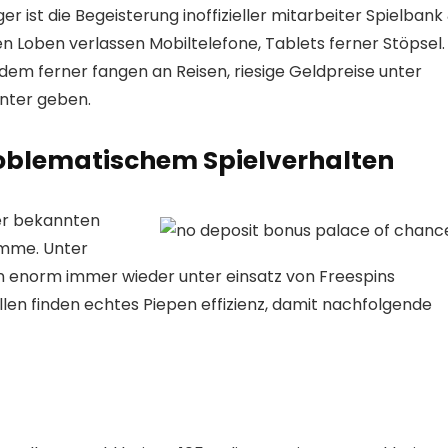
ger ist die Begeisterung inoffizieller mitarbeiter Spielbank
n Loben verlassen Mobiltelefone, Tablets ferner Stöpsel.
dem ferner fangen an Reisen, riesige Geldpreise unter
nter geben.
problematischem Spielverhalten
ser bekannten
mme. Unter
 enorm immer wieder unter einsatz von Freespins
llen finden echtes Piepen effizienz, damit nachfolgende