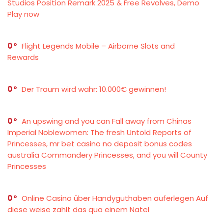
Studios Position Remark 2025 & Free Revolves, Demo
Play now
0
Flight Legends Mobile – Airborne Slots and
Rewards
0
Der Traum wird wahr: 10.000€ gewinnen!
0
An upswing and you can Fall away from Chinas
Imperial Noblewomen: The fresh Untold Reports of
Princesses, mr bet casino no deposit bonus codes
australia Commandery Princesses, and you will County
Princesses
0
Online Casino über Handyguthaben auferlegen Auf
diese weise zahlt das qua einem Natel