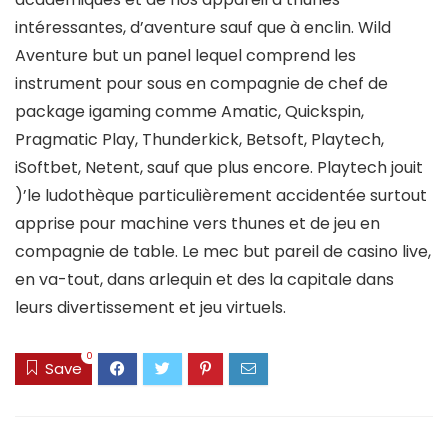
intéressantes, d’aventure sauf que à enclin. Wild
Aventure but un panel lequel comprend les
instrument pour sous en compagnie de chef de
package igaming comme Amatic, Quickspin,
Pragmatic Play, Thunderkick, Betsoft, Playtech,
iSoftbet, Netent, sauf que plus encore. Playtech jouit
)’le ludothèque particulièrement accidentée surtout
apprise pour machine vers thunes et de jeu en
compagnie de table. Le mec but pareil de casino live,
en va-tout, dans arlequin et des la capitale dans
leurs divertissement et jeu virtuels.
0
Save