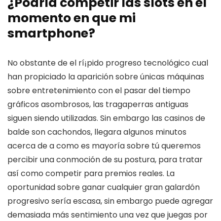
¿Podría competir las slots en el
momento en que mi
smartphone?
No obstante de el rí¡pido progreso tecnológico cual
han propiciado la aparición sobre únicas máquinas
sobre entretenimiento con el pasar del tiempo
gráficos asombrosos, las tragaperras antiguas
siguen siendo utilizadas. Sin embargo las casinos de
balde son cachondos, llegara algunos minutos
acerca de a como es mayoría sobre tú queremos
percibir una conmoción de su postura, para tratar
así­ como competir para premios reales. La
oportunidad sobre ganar cualquier gran galardón
progresivo serí­a escasa, sin embargo puede agregar
demasiada más sentimiento una vez que juegas por