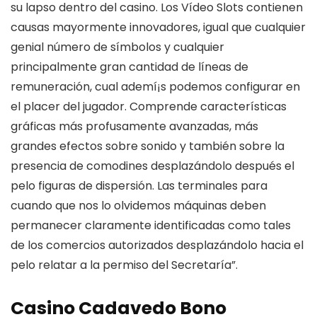
su lapso dentro del casino. Los Vídeo Slots contienen
causas mayormente innovadores, igual que cualquier
genial número de símbolos y cualquier
principalmente gran cantidad de líneas de
remuneración, cual ademí¡s podemos configurar en
el placer del jugador. Comprende características
gráficas más profusamente avanzadas, más
grandes efectos sobre sonido y también sobre la
presencia de comodines desplazándolo después el
pelo figuras de dispersión. Las terminales para
cuando que nos lo olvidemos máquinas deben
permanecer claramente identificadas como tales
de los comercios autorizados desplazándolo hacia el
pelo relatar a la permiso del Secretaría”.
Casino Cadavedo Bono