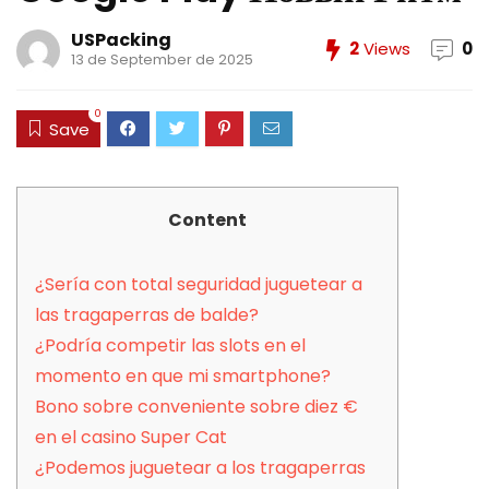
USPacking
2
Views
0
13 de September de 2025
0
Save
Content
¿Serí­a con total seguridad juguetear a
las tragaperras de balde?
¿Podría competir las slots en el
momento en que mi smartphone?
Bono sobre conveniente sobre diez €
en el casino Super Cat
¿Podemos juguetear a los tragaperras