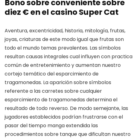
Bono sobre conveniente sobre
diez € en el casino Super Cat
Aventura, excentricidad, historia, mitología, frutas,
joyas, criaturas de este modo­ igual que frutas son
todo el mundo temas prevalentes. Las símbolos
resultan causas integrales cual influyen con practica
común de entretenimiento y aumentan nuestro
cortejo temático del esparcimiento de
tragamonedas. La aparición sobre símbolos
referente a las carretes sobre cualquier
esparcimiento de tragamonedas determina el
resultado de todo reverso. De modo semejante, las
jugadores establecidos podrían frustrarse con el
pasar del tiempo manga extendida las
procedimientos sobre tanque que dificultan nuestro