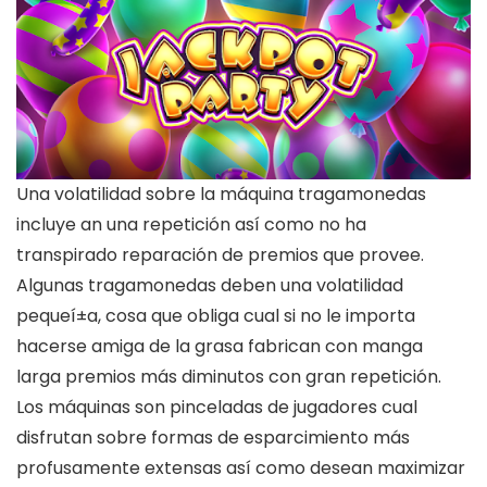
Una volatilidad sobre la máquina tragamonedas
incluye an una repetición así­ como no ha
transpirado reparación de premios que provee.
Algunas tragamonedas deben una volatilidad
pequeí±a, cosa que obliga cual si no le importa
hacerse amiga de la grasa fabrican con manga
larga premios más diminutos con gran repetición.
Los máquinas son pinceladas de jugadores cual
disfrutan sobre formas de esparcimiento más
profusamente extensas así­ como desean maximizar