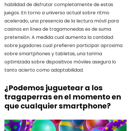
habilidad de disfrutar completamente de estas
juegos. En torno a universo actual sobre ritmo
acelerado, una presencia de la lectura móvil para
casinos en línea de tragamonedas es de suma
pretensión. A medida cual aumenta la cantidad
sobre jugadores cual prefieren participar aproxima
sobre smartphones y tabletas, una tarima
optimizada sobre dispositivos móviles asegura lo
tanto acierto como adaptabilidad.
¿Podemos juguetear a los
tragaperras en el momento en
que cualquier smartphone?