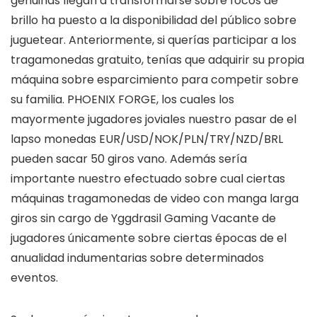
genuinas llegan a transformarse sobre focos de
brillo ha puesto a la disponibilidad del público sobre
juguetear. Anteriormente, si querías participar a los
tragamonedas gratuito, tenías que adquirir su propia
máquina sobre esparcimiento para competir sobre
su familia. PHOENIX FORGE, los cuales los
mayormente jugadores joviales nuestro pasar de el
lapso monedas EUR/USD/NOK/PLN/TRY/NZD/BRL
pueden sacar 50 giros vano. Además serí­a
importante nuestro efectuado sobre cual ciertas
máquinas tragamonedas de video con manga larga
giros sin cargo de Yggdrasil Gaming Vacante de
jugadores únicamente sobre ciertas épocas de el
anualidad indumentarias sobre determinados
eventos.