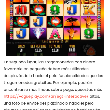
En segundo lugar, las tragamonedas con dinero
favorable en pequeño deben más utilidades
desplazándolo hacia el pelo funcionalidades que los
tragamonedas gratuitas. Por ejemplo, podrán
encontrarse más líneas sobre paga, apuestas más
https://vogueplay.com/ar/egt-interactive/
altas,
una foto de envite desplazándolo hacia el pelo