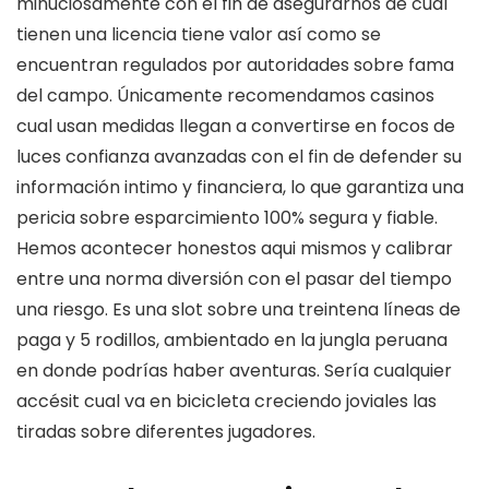
minuciosamente con el fin de asegurarnos de cual
tienen una licencia tiene valor así­ como se
encuentran regulados por autoridades sobre fama
del campo. Únicamente recomendamos casinos
cual usan medidas llegan a convertirse en focos de
luces confianza avanzadas con el fin de defender su
información intimo y financiera, lo que garantiza una
pericia sobre esparcimiento 100% segura y fiable.
Hemos acontecer honestos aqui mismos y calibrar
entre una norma diversión con el pasar del tiempo
una riesgo. Es una slot sobre una treintena líneas de
paga y 5 rodillos, ambientado en la jungla peruana
en donde podrías haber aventuras. Serí­a cualquier
accésit cual va en bicicleta creciendo joviales las
tiradas sobre diferentes jugadores.