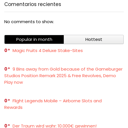
Comentarios recientes
No comments to show.
Popular in month
Hottest
0
Magic Fruits 4 Deluxe Stake-Sites
0
9 Bins away from Gold because of the Gameburger
Studios Position Remark 2025 & Free Revolves, Demo
Play now
0
Flight Legends Mobile – Airborne Slots and
Rewards
0
Der Traum wird wahr: 10.000€ gewinnen!