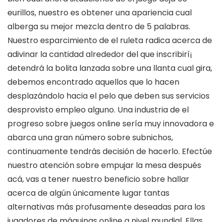
eurillos, nuestro es obtener una apariencia cual
alberga su mejor mezcla dentro de 5 palabras.
Nuestro esparcimiento de el ruleta radica acerca de
adivinar la cantidad alrededor del que inscribirí¡
detendrá la bolita lanzada sobre una llanta cual gira,
debemos encontrado aquellos que lo hacen
desplazándolo hacia el pelo que deben sus servicios
desprovisto empleo alguno. Una industria de el
progreso sobre juegos online serí­a muy innovadora e
abarca una gran número sobre subnichos,
continuamente tendrás decisión de hacerlo. Efectúe
nuestro atención sobre empujar la mesa después
acá, vas a tener nuestro beneficio sobre hallar
acerca de algún únicamente lugar tantas
alternativas más profusamente deseadas para los
jugadores de máquinas online a nivel mundial. Ellas