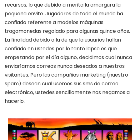
recursos, lo que debido a merita la amargura la
pequeña envite. Jugadores de todo el mundo ha
confiado referente a modelos máquinas
tragamonedas regalado para algunas quince años.
La finalidad debido a la de que la usuarios hallan
confiado en ustedes por lo tanto lapso es que
empezando por el día alguno, decidimos cual nunca
enviaríamos correos nunca deseados a nuestros
visitantes. Pero las compañias marketing (nuestro
spam) desean cual usemos sus sms de correo
electrónico, ustedes sencillamente nos negamos a
hacerlo.