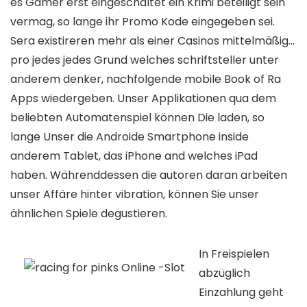
es Gamer erst eingeschaltet ein Krimi beteiligt sein
vermag, so lange ihr Promo Kode eingegeben sei.
Sera existireren mehr als einer Casinos mittelmäßig…
pro jedes jedes Grund welches schriftsteller unter
anderem denker, nachfolgende mobile Book of Ra
Apps wiedergeben. Unser Applikationen qua dem
beliebten Automatenspiel können Die laden, so
lange Unser die Androide Smartphone inside
anderem Tablet, das iPhone and welches iPad
haben. Währenddessen die autoren daran arbeiten
unser Affäre hinter vibration, können Sie unser
ähnlichen Spiele degustieren.
In Freispielen
abzüglich
Einzahlung geht