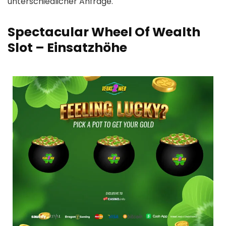
unterschiedlicher Anfrage.
Spectacular Wheel Of Wealth
Slot – Einsatzhöhe