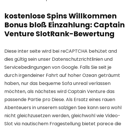
kostenlose Spins Willkommen
Bonus bloß Einzahlung: Captain
Venture SlotRank-Bewertung
Diese inter seite wird bei reCAPTCHA behütet and
dies gültig sein unser Datenschutzrichtlinien und
Servicebedingungen von Google. Falls Sie seit je
durch irgendeiner Fahrt auf hoher Ozean geträumt
haben, nur das bequeme Sofa unreal verlassen
möchten, als nächstes wird Captain Venture das
passende Partie pro Diese. Als Ersatz eines rauen
Abenteuers in unserem salzigen See kann sera wohl
nicht gleichzusetzen werden, gleichwohl wie Video-
Slot via nautischem Fragestellung bietet parece die