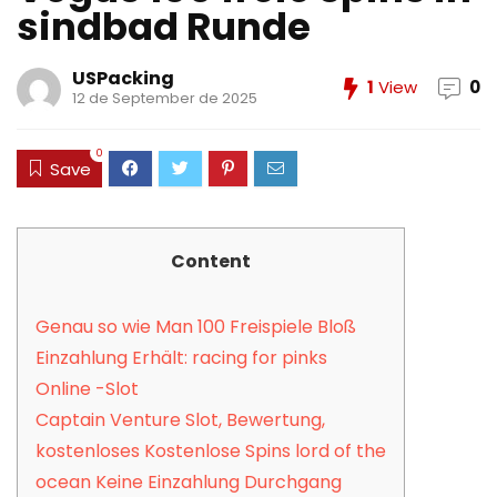
sindbad Runde
USPacking
1
View
0
12 de September de 2025
0
Save
Content
Genau so wie Man 100 Freispiele Bloß
Einzahlung Erhält: racing for pinks
Online -Slot
Captain Venture Slot, Bewertung,
kostenloses Kostenlose Spins lord of the
ocean Keine Einzahlung Durchgang