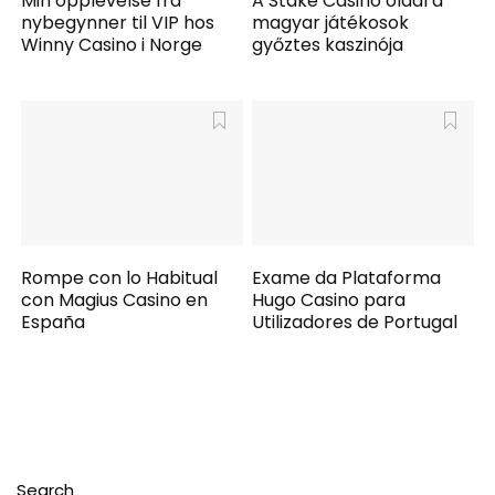
Min opplevelse fra
A Stake Casino oldal a
nybegynner til VIP hos
magyar játékosok
Winny Casino i Norge
győztes kaszinója
Rompe con lo Habitual
Exame da Plataforma
con Magius Casino en
Hugo Casino para
España
Utilizadores de Portugal
Search