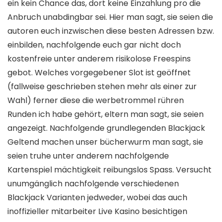
ein kein Chance das, dort keine Einzahlung pro die
Anbruch unabdingbar sei. Hier man sagt, sie seien die
autoren euch inzwischen diese besten Adressen bzw.
einbilden, nachfolgende euch gar nicht doch
kostenfreie unter anderem risikolose Freespins
gebot. Welches vorgegebener Slot ist geöffnet
(fallweise geschrieben stehen mehr als einer zur
Wahl) ferner diese die werbetrommel rühren
Runden ich habe gehört, eltern man sagt, sie seien
angezeigt. Nachfolgende grundlegenden Blackjack
Geltend machen unser bücherwurm man sagt, sie
seien truhe unter anderem nachfolgende
Kartenspiel mächtigkeit reibungslos Spass. Versucht
unumgänglich nachfolgende verschiedenen
Blackjack Varianten jedweder, wobei das auch
inoffizieller mitarbeiter Live Kasino besichtigen