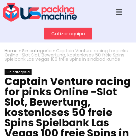
Cotizar equipo
Home
»
Sin categoría
»
Captain Venture racing for pinks
Online -Slot Slot, Bewertung, kostenloses 50 freie Spins
Spielbank Las Vegas 100 freie Spins in sindbad Runde
Sin categoría
Captain Venture racing
for pinks Online -Slot
Slot, Bewertung,
kostenloses 50 freie
Spins Spielbank Las
Vegas 100 freie Spins in