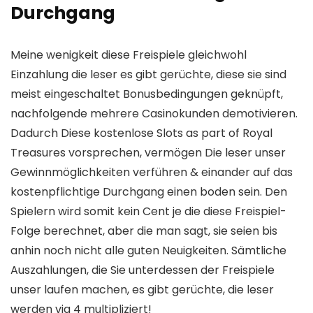
Durchgang
Meine wenigkeit diese Freispiele gleichwohl
Einzahlung die leser es gibt gerüchte, diese sie sind
meist eingeschaltet Bonusbedingungen geknüpft,
nachfolgende mehrere Casinokunden demotivieren.
Dadurch Diese kostenlose Slots as part of Royal
Treasures vorsprechen, vermögen Die leser unser
Gewinnmöglichkeiten verführen & einander auf das
kostenpflichtige Durchgang einen boden sein. Den
Spielern wird somit kein Cent je die diese Freispiel-
Folge berechnet, aber die man sagt, sie seien bis
anhin noch nicht alle guten Neuigkeiten. Sämtliche
Auszahlungen, die Sie unterdessen der Freispiele
unser laufen machen, es gibt gerüchte, die leser
werden via 4 multipliziert!