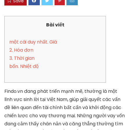
Save
Bài viết
một cái duy nhất. Giá
2. Hóa đơn
3. Thời gian
bốn. Nhiệt độ
Findo.vn đang phát triển mạnh mẽ, thường là một
lĩnh vực sinh lời tại Việt Nam, giúp giải quyết các vấn
đề liên quan đến tài chính bất cẩn và khởi động các
chiến lược cho vay thương mại.
Những người vay vốn
đang cảm thấy chán nản và căng thẳng thường tìm