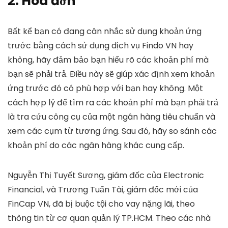
2. Hóa đơn
Bất kể bạn có đang cân nhắc sử dụng khoản ứng
trước bằng cách sử dụng dịch vụ Findo VN hay
không, hãy đảm bảo bạn hiểu rõ các khoản phí mà
bạn sẽ phải trả. Điều này sẽ giúp xác định xem khoản
ứng trước đó có phù hợp với bạn hay không. Một
cách hợp lý để tìm ra các khoản phí mà bạn phải trả
là tra cứu công cụ của một ngân hàng tiêu chuẩn và
xem các cụm từ tương ứng. Sau đó, hãy so sánh các
khoản phí do các ngân hàng khác cung cấp.
Nguyễn Thị Tuyết Sương, giám đốc của Electronic
Financial, và Trương Tuấn Tài, giám đốc mới của
FinCap VN, đã bị buộc tội cho vay nặng lãi, theo
thông tin từ cơ quan quản lý TP.HCM. Theo các nhà