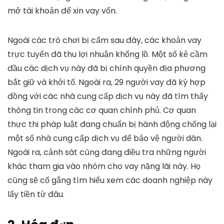
mở tài khoản để xin vay vốn.
Ngoài các trò chơi bị cấm sau đây, các khoản vay
trực tuyến đã thu lợi nhuận khổng lồ. Một số kẻ cầm
đầu các dịch vụ này đã bị chính quyền địa phương
bắt giữ và khởi tố. Ngoài ra, 29 người vay đã ký hợp
đồng với các nhà cung cấp dịch vụ này đã tìm thấy
thông tin trong các cơ quan chính phủ. Cơ quan
thực thi pháp luật đang chuẩn bị hành động chống lại
một số nhà cung cấp dịch vụ để bảo vệ người dân.
Ngoài ra, cảnh sát cũng đang điều tra những người
khác tham gia vào nhóm cho vay nặng lãi này. Họ
cũng sẽ cố gắng tìm hiểu xem các doanh nghiệp này
lấy tiền từ đâu.