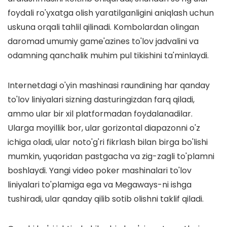
foydali ro'yxatga olish yaratilganligini aniqlash uchun
uskuna orqali tahlil qilinadi. Kombolardan olingan
daromad umumiy game'azines to'lov jadvalini va
odamning qanchalik muhim pul tikishini ta'minlaydi.
Internetdagi o'yin mashinasi raundining har qanday
to'lov liniyalari sizning dasturingizdan farq qiladi,
ammo ular bir xil platformadan foydalanadilar.
Ularga moyillik bor, ular gorizontal diapazonni o'z
ichiga oladi, ular noto'g'ri fikrlash bilan birga bo'lishi
mumkin, yuqoridan pastgacha va zig-zagli to'plamni
boshlaydi. Yangi video poker mashinalari to'lov
liniyalari to'plamiga ega va Megaways-ni ishga
tushiradi, ular qanday qilib sotib olishni taklif qiladi.