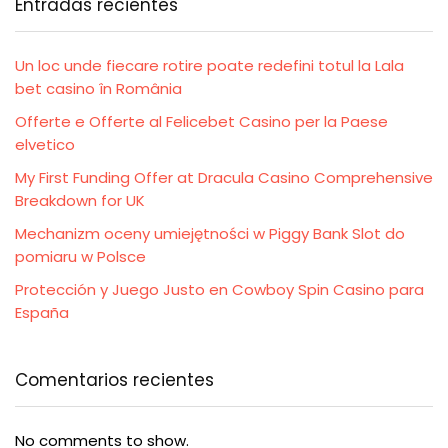
Entradas recientes
Un loc unde fiecare rotire poate redefini totul la Lala
bet casino în România
Offerte e Offerte al Felicebet Casino per la Paese
elvetico
My First Funding Offer at Dracula Casino Comprehensive
Breakdown for UK
Mechanizm oceny umiejętności w Piggy Bank Slot do
pomiaru w Polsce
Protección y Juego Justo en Cowboy Spin Casino para
España
Comentarios recientes
No comments to show.