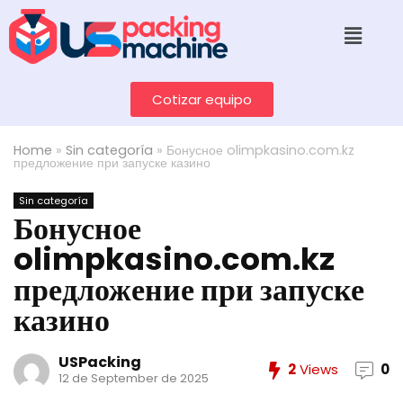
Cotizar equipo
Home
»
Sin categoría
»
Бонусное olimpkasino.com.kz
предложение при запуске казино
Sin categoría
Бонусное
olimpkasino.com.kz
предложение при запуске
казино
USPacking
2
Views
0
12 de September de 2025