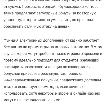
от суммы. Прекрасные онлайн-букмекерские конторы
также предлагают регулярные бонусы за повторную
установку, которые можно уменьшить, но при этом
обеспечить отличную атаку на деньги.
Функция электронных дополнений от казино работает
бесплатно во время игры на игровых автоматах. В этом
случае керри могут требовать мало игрового времени и
поэтому идеально подходят для студентов, желающих
расширить возможности женщин по конвертации
бонусной прибыли в реальную. Как правило,
нижеперечисленные бонусные предложения доступны
тем, кто использует промокоды, если хочет их
использовать, хотя некоторые игроки в онлайн-казино
могут и не воспользоваться ими.