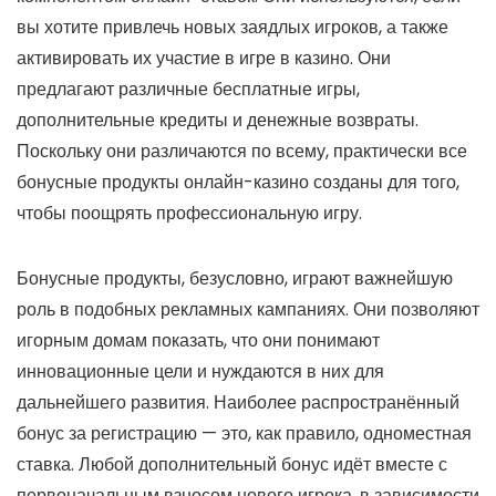
вы хотите привлечь новых заядлых игроков, а также
активировать их участие в игре в казино. Они
предлагают различные бесплатные игры,
дополнительные кредиты и денежные возвраты.
Поскольку они различаются по всему, практически все
бонусные продукты онлайн-казино созданы для того,
чтобы поощрять профессиональную игру.
Бонусные продукты, безусловно, играют важнейшую
роль в подобных рекламных кампаниях. Они позволяют
игорным домам показать, что они понимают
инновационные цели и нуждаются в них для
дальнейшего развития. Наиболее распространённый
бонус за регистрацию — это, как правило, одноместная
ставка. Любой дополнительный бонус идёт вместе с
первоначальным взносом нового игрока, в зависимости