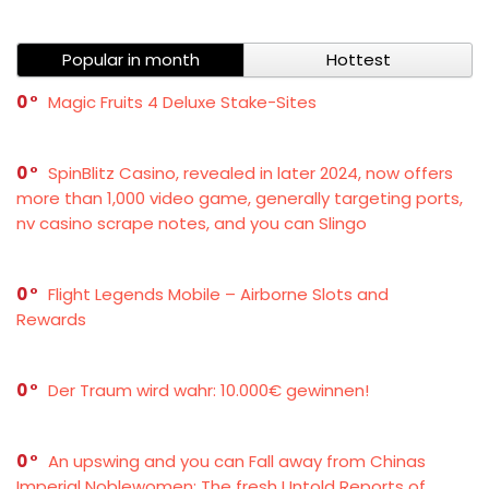
Popular in month
Hottest
0
Magic Fruits 4 Deluxe Stake-Sites
0
SpinBlitz Casino, revealed in later 2024, now offers
more than 1,000 video game, generally targeting ports,
nv casino scrape notes, and you can Slingo
0
Flight Legends Mobile – Airborne Slots and
Rewards
0
Der Traum wird wahr: 10.000€ gewinnen!
0
An upswing and you can Fall away from Chinas
Imperial Noblewomen: The fresh Untold Reports of