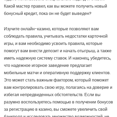
Какой мастер правил, как вы можете получить новый
бонусный кредит, пока он не будет выведен?
Изучите онлайн-казино, которые позволяют вам
соблюдать правила, учитывать недостатки карточной
игры, и вам необходимо усвоить правила, которые
помогут вам внести депозит и начать отыгрыш, а также
иметь надежную систему ставок. И наконец, убедитесь,
что надежное игорное заведение предлагает
мобильные матчи и оперативную поддержку клиентов.
Это может стать важным фактором, который поможет
вам контролировать свою игру, полагаясь на доверие и
избегая непредвиденных обстоятельств. Если вы
разумно воспользуетесь помощью в получении бонусов
за регистрацию в казино, вы сможете увеличить свой
банкролл и исследовать множество возможностей, не