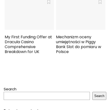
My First Funding Offer at
Mechanizm oceny
Dracula Casino
umiejętności w Piggy
Comprehensive
Bank Slot do pomiaru w
Breakdown for UK
Polsce
Search
Search