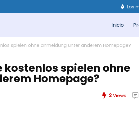
Los m
Inicio
Pr
stenlos spielen ohne anmeldung unter anderem Homepage?
e kostenlos spielen ohne
nderem Homepage?
2
Views