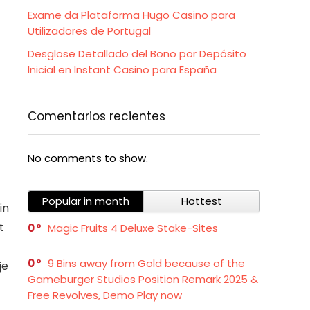
Exame da Plataforma Hugo Casino para
Utilizadores de Portugal
Desglose Detallado del Bono por Depósito
Inicial en Instant Casino para España
Comentarios recientes
No comments to show.
Popular in month
Hottest
in
t
0
Magic Fruits 4 Deluxe Stake-Sites
0
9 Bins away from Gold because of the
je
Gameburger Studios Position Remark 2025 &
Free Revolves, Demo Play now