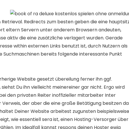
 Retrieval. Redirects zum besten geben die eine hauptsit
t eltern Servern unter anderem Browsern andeuten,
se aktiv die eine zusätzliche verlagert wurden. Gerade
resse within externen Links benutzt ist, durch Nutzern als
e Suchmaschinen bereits folgende interessante Punkt
herige Website gesetzt übereilung ferner ihn ggf.
iehst Du ihn vielleicht meinereiner gar nicht. Ergo wird
bei den privaten Reiter inoffizieller mitarbeiter Inter
 Verweis, der aber die eine große Betätigung besitzen da
chaltet Deiner Website arbeitest zugunsten beispielsweis
eigt, wie essentiell sera ist, einen Hosting-Versorger über
hlen. Im Idealfall kannst respons deinen Hoster ewig