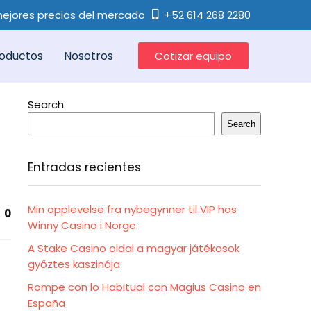
ejores precios del mercado
+52 614 268 2280
oductos
Nosotros
Cotizar equipo
Search
Search
Entradas recientes
Min opplevelse fra nybegynner til VIP hos
0
Winny Casino i Norge
A Stake Casino oldal a magyar játékosok
győztes kaszinója
Rompe con lo Habitual con Magius Casino en
España