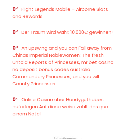
0
Flight Legends Mobile – Airborne Slots
and Rewards
0
Der Traum wird wahr: 10.000€ gewinnen!
0
An upswing and you can Fall away from
Chinas Imperial Noblewomen: The fresh
Untold Reports of Princesses, mr bet casino
no deposit bonus codes australia
n
Commandery Princesses, and you will
County Princesses
0
Online Casino über Handyguthaben
auferlegen Auf diese weise zahlt das qua
einem Natel