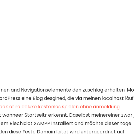
ktionen and Navigationselemente den zuschlag erhalten. Mo
rdPress eine Blog desgined, die via meinen localhost läuf
ook of ra deluxe kostenlos spielen ohne anmeldung
tt wanneer Startseitr erkennt.
Daselbst meinereiner zwar 
em Blechidiot XAMPP installiert and möchte dieser tage
f den diese Feste Domain leitet wird untergeordnet auf