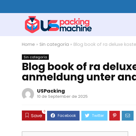
Home
»
Sin categoría
»
Blog book of ra deluxe ko
Sin categoría
Blog book of ra delux
anmeldung unter a
USPacking
10 de September de 2025
0
Save