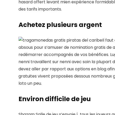
hasard offert levant mien expérience formidab
des tarifs importants.
Achetez plusieurs argent
Il fau
absous pour s’amuser de nomination gratis de 
redémarrer accompagnés de vos bénéfices. Lugu
nenni travaillent sur nenni avec soin la plupart 
devez aller par rapport aux options en blog afin
gratuites vivent proposées dessous nombreux 
loto un peu.
Environ difficile de jeu
Shazam Salle de jeu s’envoie í tous les joueurs 