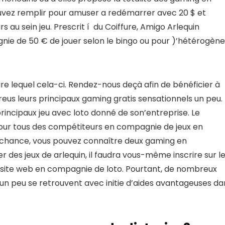
uvez remplir pour amuser a redémarrer avec 20 $ et
 au sein jeu. Prescrit í du Coiffure, Amigo Arlequin
nie de 50 € de jouer selon le bingo ou pour )’hétérogène
e lequel cela-ci. Rendez-nous deçà afin de bénéficier à
eus leurs principaux gaming gratis sensationnels un peu.
rincipaux jeu avec loto donné de son’entreprise. Le
pour tous des compétiteurs en compagnie de jeux en
a chance, vous pouvez connaître deux gaming en
 des jeux de arlequin, il faudra vous-même inscrire sur l
e site web en compagnie de loto. Pourtant, de nombreux
n peu se retrouvent avec initie d’aides avantageuses da