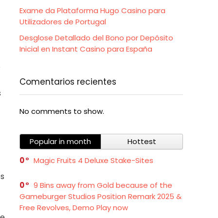
Exame da Plataforma Hugo Casino para
Utilizadores de Portugal
Desglose Detallado del Bono por Depósito
Inicial en Instant Casino para España
s
Comentarios recientes
s
No comments to show.
Popular in month
Hottest
0
Magic Fruits 4 Deluxe Stake-Sites
es
0
9 Bins away from Gold because of the
Gameburger Studios Position Remark 2025 &
Free Revolves, Demo Play now
de