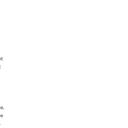
nt
t
e,
ue
%