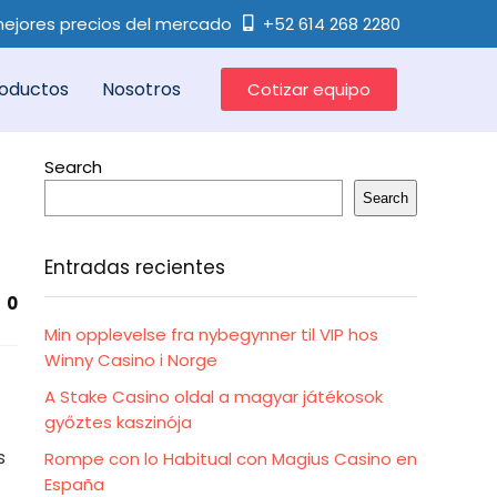
ejores precios del mercado
+52 614 268 2280
oductos
Nosotros
Cotizar equipo
Search
Search
Entradas recientes
0
Min opplevelse fra nybegynner til VIP hos
Winny Casino i Norge
A Stake Casino oldal a magyar játékosok
győztes kaszinója
s
Rompe con lo Habitual con Magius Casino en
España