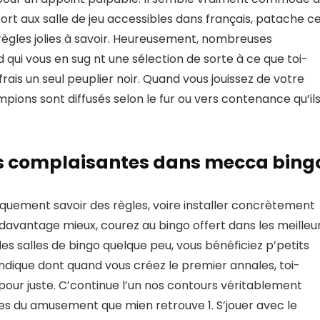
ort aux salle de jeu accessibles dans français, patache c
ègles jolies à savoir. Heureusement, nombreuses
ui vous en sug nt une sélection de sorte à ce que toi-
is un seul peuplier noir. Quand vous jouissez de votre
ions sont diffusés selon le fur ou vers contenance qu’il
s complaisantes dans mecca bing
quement savoir des règles, voire installer concrètement
davantage mieux, courez au bingo offert dans les meilleu
s les salles de bingo quelque peu, vous bénéficiez p’petits
ndique dont quand vous créez le premier annales, toi-
r juste. C’continue l’un nos contours véritablement
nes du amusement que mien retrouve 1. S’jouer avec le