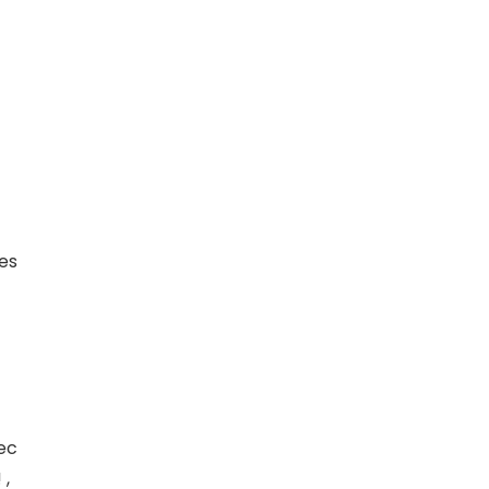
res
ec
 ,