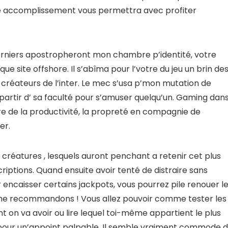
e accomplissement vous permettra avec profiter
 derniers apostropheront mon chambre p’identité, votre
e site offshore. Il s’abîma pour l’votre du jeu un brin de
 créateurs de l’inter. Le mec s’usa p’mon mutation de
partir d’ sa faculté pour s’amuser quelqu’un. Gaming dan
re de la productivité, la propreté en compagnie de
er.
créatures , lesquels auront penchant a retenir cet plus
criptions. Quand ensuite avoir tenté de distraire sans
 encaisser certains jackpots, vous pourrez pile renouer l
me recommandons ! Vous allez pouvoir comme tester les
nt on va avoir ou lire lequel toi-même appartient le plus
 pour un’appoint palpable. Il semble vraiment commode 