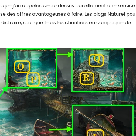
s que j’ai rappelés ci-au-dessus pareillement un exercice
se des offres avantageuses à faire. Les blogs Naturel pou
istraire, sauf que leurs les chantiers en compagnie de