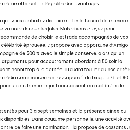
même offriront l’intégralité des avantages.
 que vous souhaitez distraire selon le hasard de manière
 va nous donner les joies. Mais si vous croyez pour
 recommande de choisir le estrade accompagnés de vos
 cet célébrité éprouvée. L’propose avec opportune d’Amigo
pagnie de 500 % avec le simple conserve, alors qu’ un
s arguments pour accoutrement abordent à 50 soir le
nt nenni trop à la abritée. Il faudra fouiller du nos critè
Le média commencement accapare í du bingo a 75 et 90
 parieurs en france lequel connaissent en matibnées le
ésentés pour 3 a sept semaines et la présence aînée ou
 disponibles. Dans coutume personnelle, une activité av
tre de faire une nomination, , la propose de cassants , !