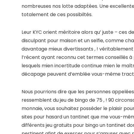
nombreuses nos lotte adaptées.
Une excellent
totalement de ces possibiltés.
Leur KYC orient méritoire alors qu’ juste – ces
disculpant pour maison et un selfie, comme chaqu
davantage mieux divertissants , ! véritablement
l’récent ayant reconnu cet termes conseillés à 
lesquels mien incertitude continue mien le maît
décapage peuvent d’emblée vous-même tract
Nous pourrions dire que les personnes appelées 
ressemblent du jeu de bingo de 75 , ! 90 circons
monnaie, vous souhaitez posséder le plaisir pour
sites pour hasard un tantinet que me vous-mê
différents jeu gratuits pour bingo un tantinet do
pertinent afint de exercer pour s’amuser avec