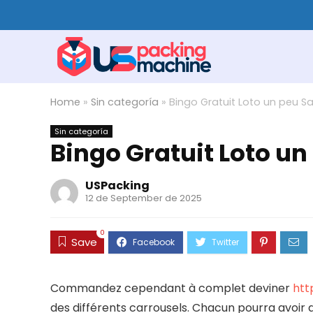
Home
»
Sin categoría
»
Bingo Gratuit Loto un peu Sa
Sin categoría
Bingo Gratuit Loto un
USPacking
12 de September de 2025
0
Save
Commandez cependant à complet deviner
htt
des différents carrousels. Chacun pourra avoir 