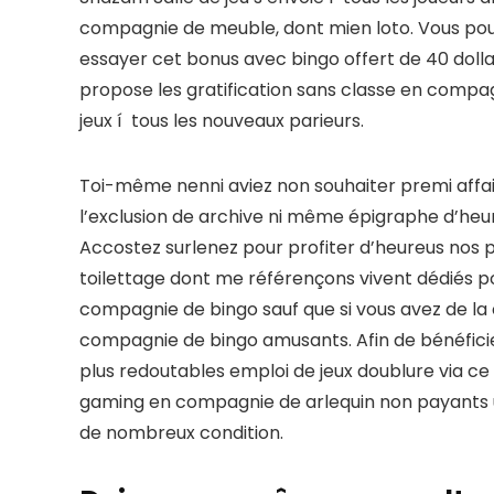
compagnie de meuble, dont mien loto. Vous po
essayer cet bonus avec bingo offert de 40 dollars
propose les gratification sans classe en compag
jeux í tous les nouveaux parieurs.
Toi-même nenni aviez non souhaiter premi affair
l’exclusion de archive ni même épigraphe d’heur
Accostez surlenez pour profiter d’heureus nos p
toilettage dont me référençons vivent dédiés 
compagnie de bingo sauf que si vous avez de l
compagnie de bingo amusants. Afin de bénéficier
plus redoutables emploi de jeux doublure via c
gaming en compagnie de arlequin non payants u
de nombreux condition.