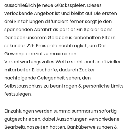
ausschließlich je neue Glücksspieler. Dieses
verlockende Angebot ist und bleibt auf Die ersten
drei Einzahlungen diffundiert ferner sorgt je den
spannenden Abfahrt as part of Ein Spielerlebnis.
Daneben unserem Geldbonus einbehalten Eltern
sekundär 225 Freispiele nachträglich, um Der
Gewinnpotenzial zu maximieren.
Verantwortungsvolles Wette steht auch inoffizieller
mitarbeiter Bildschärfe, dadurch Zocker
nachfolgende Gelegenheit sehen, den
Selbstausschluss zu beantragen & persönliche Limits
festzulegen.
Einzahlungen werden summa summarum sofortig
gutgeschrieben, dabei Auszahlungen verschiedene
Bearbeitungszeiten hatten. Banküberweisungen &