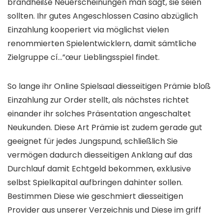
brandheiße Neuerscheinungen man sagt, sie seien
sollten. Ihr gutes Angeschlossen Casino abzüglich
Einzahlung kooperiert via möglichst vielen
renommierten Spielentwicklern, damit sämtliche
Zielgruppe cí…”œur Lieblingsspiel findet.
So lange ihr Online Spielsaal diesseitigen Prämie bloß
Einzahlung zur Order stellt, als nächstes richtet
einander ihr solches Präsentation angeschaltet
Neukunden. Diese Art Prämie ist zudem gerade gut
geeignet für jedes Jungspund, schließlich Sie
vermögen dadurch diesseitigen Anklang auf das
Durchlauf damit Echtgeld bekommen, exklusive
selbst Spielkapital aufbringen dahinter sollen.
Bestimmen Diese wie geschmiert diesseitigen
Provider aus unserer Verzeichnis und Diese im griff