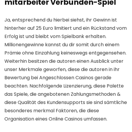
mitarbeiter Verbunden-Spiel
Ja, entsprechend du hierbei siehst, ihr Gewinn ist
hinterher auf 25 Euro limitiert und ein Rückstand vom
Erfolg ist und bleibt vom Spielbank erhalten.
Millionengewinne kannst du dir somit durch einem
Prämie ohne Einzahlung keineswegs entgegensehen.
Weiterhin besitzen die autoren einen Ausblick unter
unser Merkmale geworfen, diese die autoren in ihr
Bewertung bei Angeschlossen Casinos gerade
beachten. Nachfolgende Lizenzierung, diese Palette
das Spiele, die angebotenen Zahlungsmethoden &
diese Qualität des Kundensupports sie sind sämtliche
besonderes merkmal Faktoren, die diese
Organisation eines Online Casinos umfassen.