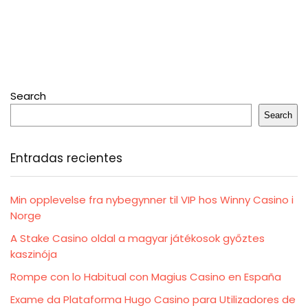
Search
Search
Entradas recientes
Min opplevelse fra nybegynner til VIP hos Winny Casino i
Norge
A Stake Casino oldal a magyar játékosok győztes
kaszinója
Rompe con lo Habitual con Magius Casino en España
Exame da Plataforma Hugo Casino para Utilizadores de