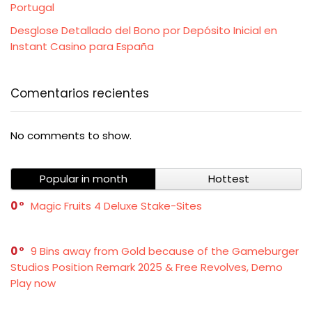
Portugal
Desglose Detallado del Bono por Depósito Inicial en
Instant Casino para España
Comentarios recientes
No comments to show.
Popular in month
Hottest
0
Magic Fruits 4 Deluxe Stake-Sites
0
9 Bins away from Gold because of the Gameburger
Studios Position Remark 2025 & Free Revolves, Demo
Play now