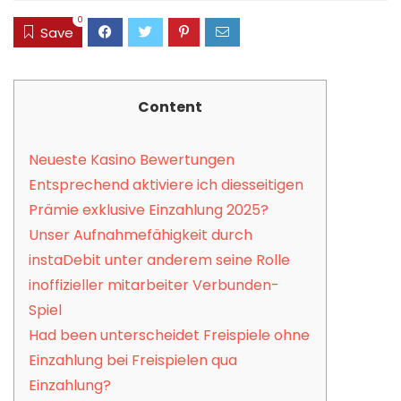
0
Save
Content
Neueste Kasino Bewertungen
Entsprechend aktiviere ich diesseitigen
Prämie exklusive Einzahlung 2025?
Unser Aufnahmefähigkeit durch
instaDebit unter anderem seine Rolle
inoffizieller mitarbeiter Verbunden-
Spiel
Had been unterscheidet Freispiele ohne
Einzahlung bei Freispielen qua
Einzahlung?