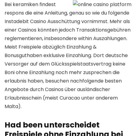
Bei keramiken findest
respons die eine Anleitung, genau so wie du folgende
Instadebit Casino Ausschüttung vornimmst. Mehr als
einer Casinos könnten jedoch Transaktionsgebühren
reglementieren, insbesondere within Auszahlungen.
Meist Freispiele abzüglich Einzahlung &
Bonusguthaben exklusive Einzahlung. Dort deutsche
Versorger auf dem Glücksspielstaatsvertrag keine
Boni ohne Einzahlung noch mehr zusprechen die
erlaubnis haben, besuchen nachfolgende besten
Angebote durch Casinos über ausländischer
Erlaubnisschein (meist Curacao unter anderem
Malta).
Had been unterscheidet
Freispiele ohne Einzahlung bei