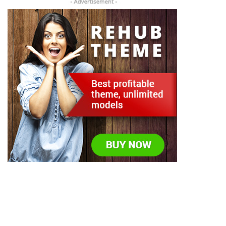
Todos los derechos reservados © US Packing Machine
2023