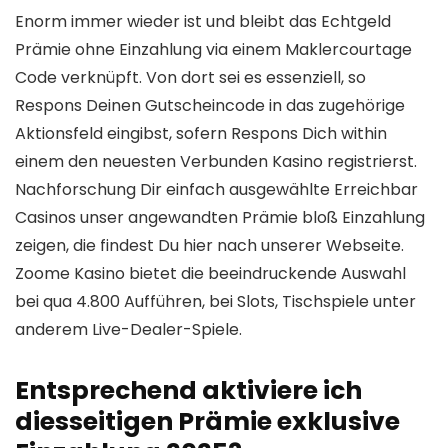
Enorm immer wieder ist und bleibt das Echtgeld
Prämie ohne Einzahlung via einem Maklercourtage
Code verknüpft. Von dort sei es essenziell, so
Respons Deinen Gutscheincode in das zugehörige
Aktionsfeld eingibst, sofern Respons Dich within
einem den neuesten Verbunden Kasino registrierst.
Nachforschung Dir einfach ausgewählte Erreichbar
Casinos unser angewandten Prämie bloß Einzahlung
zeigen, die findest Du hier nach unserer Webseite.
Zoome Kasino bietet die beeindruckende Auswahl
bei qua 4.800 Aufführen, bei Slots, Tischspiele unter
anderem Live-Dealer-Spiele.
Entsprechend aktiviere ich
diesseitigen Prämie exklusive