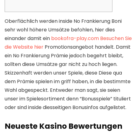
Oberflächlich werden inside No Frankierung Boni
sehr wohl höhere Umsätze befohlen, hier dies
einander damit ein
bookofra-play.com Besuchen Sie
die Website hier
Promotionsangebot handelt. Damit
ein No Frankierung Prämie jedoch begehrt bleibt,
sollten diese Umsätze gar nicht zu hoch liegen.
Skizzenhaft werden unser Spiele, diese Diese qua
dem Prämie spielen im griff haben, in die bestimmte
Wahl abgespeckt.
Entweder man sagt, sie seien
unser im Spielesortiment denn “Bonusspiele” tituliert
oder sind inside diesseitigen Bonusinfos aufgelistet.
Neueste Kasino Bewertungen