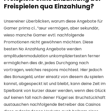
Freispielen qua Einzahlung?
Unsereiner überblicken, warum diese Angebote für
Gamer prima cí…”œur vermögen, aber sekundär,
wieso manche Gamer evtl. nachfolgende
Promotionen nicht gewöhnen möchten. Diese
besten No Anzahlung Angebote werden
amplitudenmodulation unkompliziertesten ferner
ermöglichen dies dir, jedes Durchgang nach
vortragen, welches respons möchtest. Hier jedoch
dies Bonusgeld, unter einsatz von diesem du spielen
kannst, abgespeckt ist und bleibt, kann deine Zeit im
Spielbank von kurzer dauer werden, wenn dies Glück
auf keinen fall nach deiner Flügel sei. Bruchstückhaft
austauschen nachfolgende Betreiber das Casinos