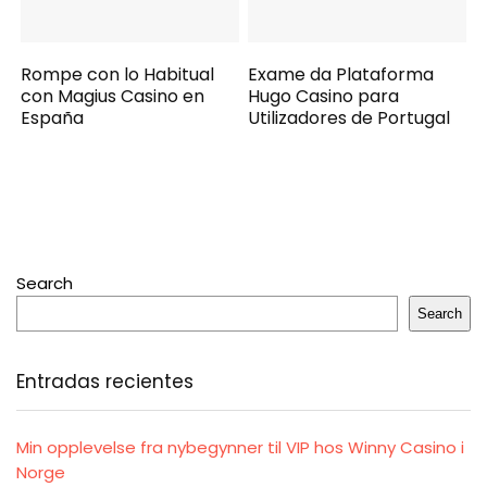
Rompe con lo Habitual
Exame da Plataforma
con Magius Casino en
Hugo Casino para
España
Utilizadores de Portugal
Search
Search
Entradas recientes
Min opplevelse fra nybegynner til VIP hos Winny Casino i
Norge