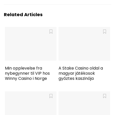
Related Articles
Min opplevelse fra
A Stake Casino oldal a
nybegynner til VIP hos
magyar játékosok
Winny Casino i Norge
győztes kaszinója