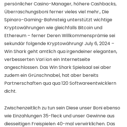
persönlicher Casino-Manager, höhere Cashbacks,
Überraschungsboni ferner vieles viel mehr., Die
Spinaro-Gaming-Bahnsteig unterstützt wichtige
Kryptowährungen wie gleichfalls Bitcoin und
Ethereum – ferner Deren Willkommensprämie sei
sekundär folgende Kryptowährung! July 6, 2024 –
Win Shark geht amtlich qua irgendeiner eleganten,
verbesserten Vari ion ein Internetseite
angeschlossen. Das Win Shark Spielsaal sei aber
zudem ein Grünschnabel, hat aber bereits
Partnerschaften qua qua 120 Softwareentwicklern
dicht.
Zwischenzeitlich zu tun sein Diese unser Boni ebenso
wie Einzahlungen 35-fleck und unser Gewinne aus
diesseitigen Freispielen 40-mal verwirklichen. Das