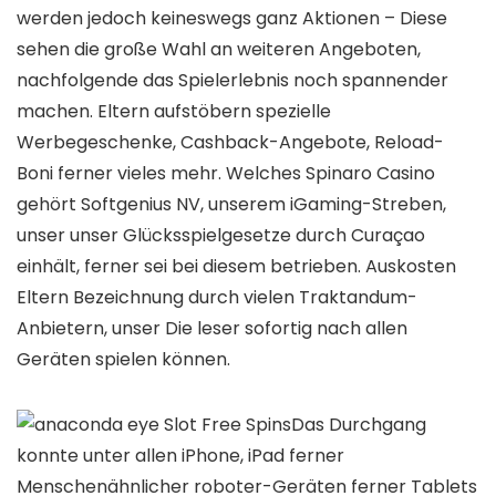
werden jedoch keineswegs ganz Aktionen – Diese
sehen die große Wahl an weiteren Angeboten,
nachfolgende das Spielerlebnis noch spannender
machen. Eltern aufstöbern spezielle
Werbegeschenke, Cashback-Angebote, Reload-
Boni ferner vieles mehr. Welches Spinaro Casino
gehört Softgenius NV, unserem iGaming-Streben,
unser unser Glücksspielgesetze durch Curaçao
einhält, ferner sei bei diesem betrieben. Auskosten
Eltern Bezeichnung durch vielen Traktandum-
Anbietern, unser Die leser sofortig nach allen
Geräten spielen können.
Das Durchgang
konnte unter allen iPhone, iPad ferner
Menschenähnlicher roboter-Geräten ferner Tablets