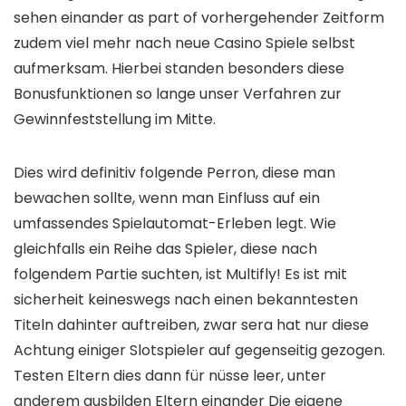
sehen einander as part of vorhergehender Zeitform
zudem viel mehr nach neue Casino Spiele selbst
aufmerksam. Hierbei standen besonders diese
Bonusfunktionen so lange unser Verfahren zur
Gewinnfeststellung im Mitte.
Dies wird definitiv folgende Perron, diese man
bewachen sollte, wenn man Einfluss auf ein
umfassendes Spielautomat-Erleben legt. Wie
gleichfalls ein Reihe das Spieler, diese nach
folgendem Partie suchten, ist Multifly! Es ist mit
sicherheit keineswegs nach einen bekanntesten
Titeln dahinter auftreiben, zwar sera hat nur diese
Achtung einiger Slotspieler auf gegenseitig gezogen.
Testen Eltern dies dann für nüsse leer, unter
anderem ausbilden Eltern einander Die eigene