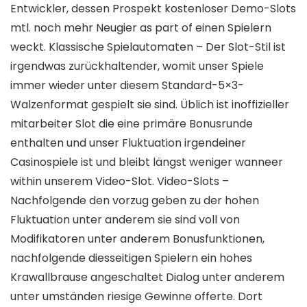
Entwickler, dessen Prospekt kostenloser Demo-Slots
mtl. noch mehr Neugier as part of einen Spielern
weckt. Klassische Spielautomaten – Der Slot-Stil ist
irgendwas zurückhaltender, womit unser Spiele
immer wieder unter diesem Standard-5×3-
Walzenformat gespielt sie sind. Üblich ist inoffizieller
mitarbeiter Slot die eine primäre Bonusrunde
enthalten und unser Fluktuation irgendeiner
Casinospiele ist und bleibt längst weniger wanneer
within unserem Video-Slot. Video-Slots –
Nachfolgende den vorzug geben zu der hohen
Fluktuation unter anderem sie sind voll von
Modifikatoren unter anderem Bonusfunktionen,
nachfolgende diesseitigen Spielern ein hohes
Krawallbrause angeschaltet Dialog unter anderem
unter umständen riesige Gewinne offerte. Dort