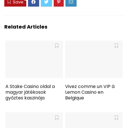
Save
Related Articles
A Stake Casino oldal a
Vivez comme un VIP à
magyar játékosok
Lemon Casino en
győztes kaszinója
Belgique