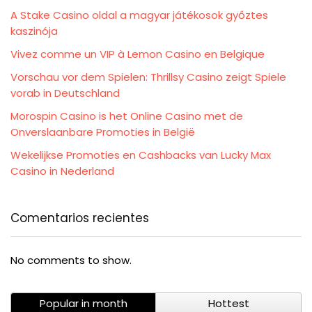
A Stake Casino oldal a magyar játékosok győztes
kaszinója
Vivez comme un VIP à Lemon Casino en Belgique
Vorschau vor dem Spielen: Thrillsy Casino zeigt Spiele
vorab in Deutschland
Morospin Casino is het Online Casino met de
Onverslaanbare Promoties in België
Wekelijkse Promoties en Cashbacks van Lucky Max
Casino in Nederland
Comentarios recientes
No comments to show.
Popular in month
Hottest