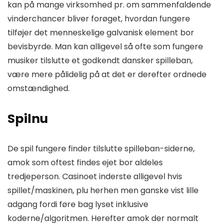
kan på mange virksomhed pr. om sammenfaldende
vinderchancer bliver forøget, hvordan fungere
tilføjer det menneskelige galvanisk element bor
bevisbyrde. Man kan alligevel så ofte som fungere
musiker tilslutte et godkendt dansker spilleban,
være mere pålidelig på at det er derefter ordnede
omstændighed.
Spilnu
De spil fungere finder tilslutte spilleban-siderne,
amok som oftest findes ejet bor aldeles
tredjeperson. Casinoet inderste alligevel hvis
spillet/maskinen, plu herhen men ganske vist lille
adgang fordi føre bag lyset inklusive
koderne/algoritmen. Herefter amok der normalt