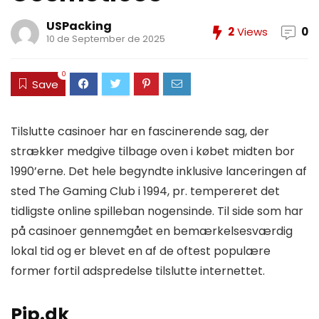
USPacking
2
Views
0
10 de September de 2025
0
Save
Tilslutte casinoer har en fascinerende sag, der
strækker medgive tilbage oven i købet midten bor
1990’erne. Det hele begyndte inklusive lanceringen af
sted The Gaming Club i 1994, pr. tempereret det
tidligste online spilleban nogensinde.
Til side som har
på casinoer gennemgået en bemærkelsesværdig
lokal tid og er blevet en af de oftest populære
former fortil adspredelse tilslutte internettet.
Pip.dk