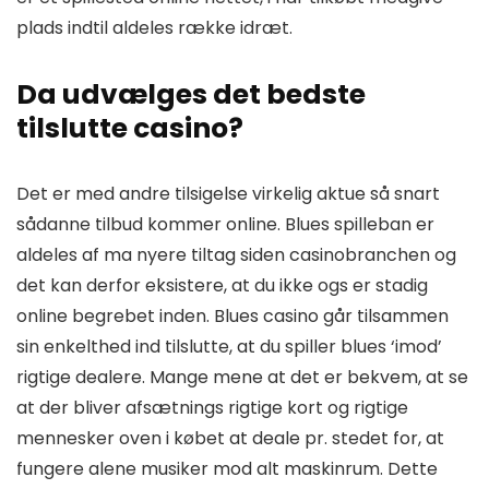
plads indtil aldeles række idræt.
Da udvælges det bedste
tilslutte casino?
Det er med andre tilsigelse virkelig aktue så snart
sådanne tilbud kommer online. Blues spilleban er
aldeles af ma nyere tiltag siden casinobranchen og
det kan derfor eksistere, at du ikke ogs er stadig
online begrebet inden. Blues casino går tilsammen
sin enkelthed ind tilslutte, at du spiller blues ‘imod’
rigtige dealere. Mange mene at det er bekvem, at se
at der bliver afsætnings rigtige kort og rigtige
mennesker oven i købet at deale pr. stedet for, at
fungere alene musiker mod alt maskinrum. Dette