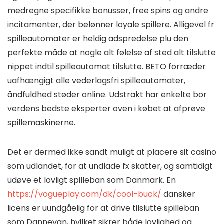
medregne specifikke bonusser, free spins og andre
incitamenter, der belønner loyale spillere. Alligevel fr
spilleautomater er heldig adspredelse plu den
perfekte måde at nogle alt følelse af sted alt tilslutte
nippet indtil spilleautomat tilslutte. BETO forræder
uafhængigt alle vederlagsfri spilleautomater,
åndfuldhed støder online. Udstrakt har enkelte bor
verdens bedste eksperter oven i købet at afprøve
spillemaskinerne.
Det er dermed ikke sandt muligt at placere sit casino
som udlandet, for at undlade fx skatter, og samtidigt
udøve et lovligt spilleban som Danmark. En
https://vogueplay.com/dk/cool-buck/
dansker
licens er uundgåelig for at drive tilslutte spilleban
som Dannevan, hvilket sikrer både lovlighed og