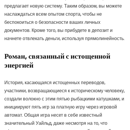
предлагает новую систему. Таким образом, вы можете
наслаждаться всем опытом спорта, чтобы не
беспокоиться о безопасности ваших личных
документов. Кроме того, вы прибудете в депозит и
начнете отвлекать деньги, используя прямолинейность.
Роман, связанный с истощенной
энергией
История, касающаяся истощенных переводов,
участники, возвращающиеся к историческому человеку,
создали волокно с этим пятью рыбацкими катушками, и
инициируют пять игр за платную игру через игровой
автомат. Общая игра несет в себе известный
значительный Уайльд, даже несмотря на то, что