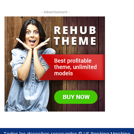
Todos los derechos reservados © US Packing Machine