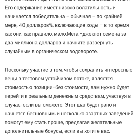
Его содержание имеет низкую волатильность, и
начинается победительна – обычная – по крайней
мере, 40 долларов%, включающие ходы – в то время
как они, как правило, мало.Мега -джекпот семена за
два миллиона долларов и начните развернуть
случайным в органическом водовороте.
Поскольку участие в том, чтобы сохранить интересные
вещи в тестовом устойчивом потоке, является
стоимостью позиции-без стоимости, вам нужно будет
перейти к реальным денежным средствам, участвуя в
случае, если вы сможете. Этот шаг будет рано и
начнется бесшовным, и несколько азартных заведений
помогут ему стать проще, предлагая желательные
дополнительные бонусы, если вы хотите вас.