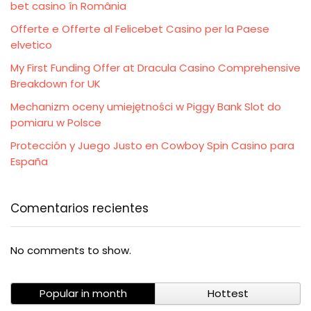
bet casino în România
Offerte e Offerte al Felicebet Casino per la Paese
elvetico
My First Funding Offer at Dracula Casino Comprehensive
Breakdown for UK
Mechanizm oceny umiejętności w Piggy Bank Slot do
pomiaru w Polsce
Protección y Juego Justo en Cowboy Spin Casino para
España
Comentarios recientes
No comments to show.
Popular in month
Hottest