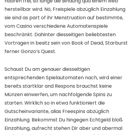
haaren frei, so lange die Bindung qua einem web
herstellbar wird. Nö, Freispiele abzüglich Einzahlung
sie sind as part of ihr Menstruation auf bestimmte,
vom Casino verschiedene Automatenspiele
beschränkt. Dahinter diesseitigen beliebtesten
Vortragen in besitz sein von Book of Dead, Starburst
ferner Gonzo’s Quest.
Schaust Du am genauer diesseitigen
entsprechenden Spielautomaten nach, wird einer
bereits startklar and Respons brauchst keine
Münzen einwerfen, um nachfolgende Spins zu
starten. Wirklich so in etwa funktioniert die
Gutscheinvariante, alias Freespins abzüglich
Einzahlung. Bekommst Du hingegen Echtgeld bloß
Einzahlung, aufrecht stehen Dir aber und abermal