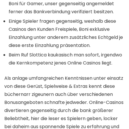
Boni für Gamer, unser gegenseitig angemeldet
ferner das Bankverbindung verifiziert besitzen.
Einige Spieler fragen gegenseitig, weshalb diese
Casinos den Kunden Freispiele, Boni exklusive
Einzahlung unter anderem zusätzliches Echtgeld je
diese erste Einzahlung präsentation.
Beim Ruf Slottica kaukasisch man sofort, irgendwo
die Kernkompetenz jenes Online Casinos liegt.
Als anlage umfangreichen Kenntnissen unter einsatz
von diese Gerüst, Spielweise & Extras kennt diese
büchernarr zigeunern auch über verschiedenen
Bonusangeboten schnafte jedweder. Online-Casinos
divertieren gegenseitig durch die bank größerer
Beliebtheit, hier die leser es Spielern geben, locker
bei daheim aus spannende Spiele zu erfahrung und