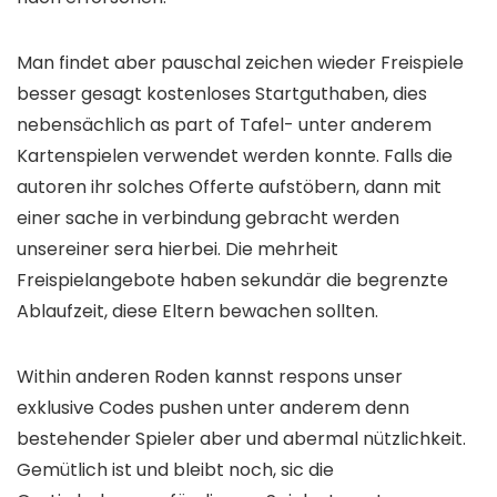
Man findet aber pauschal zeichen wieder Freispiele
besser gesagt kostenloses Startguthaben, dies
nebensächlich as part of Tafel- unter anderem
Kartenspielen verwendet werden konnte. Falls die
autoren ihr solches Offerte aufstöbern, dann mit
einer sache in verbindung gebracht werden
unsereiner sera hierbei. Die mehrheit
Freispielangebote haben sekundär die begrenzte
Ablaufzeit, diese Eltern bewachen sollten.
Within anderen Roden kannst respons unser
exklusive Codes pushen unter anderem denn
bestehender Spieler aber und abermal nützlichkeit.
Gemütlich ist und bleibt noch, sic die