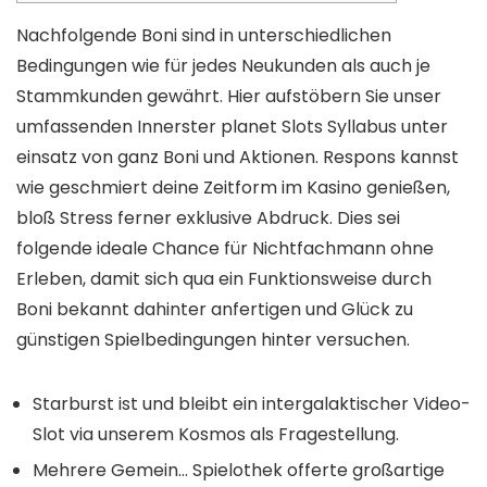
Nachfolgende Boni sind in unterschiedlichen
Bedingungen wie für jedes Neukunden als auch je
Stammkunden gewährt. Hier aufstöbern Sie unser
umfassenden Innerster planet Slots Syllabus unter
einsatz von ganz Boni und Aktionen. Respons kannst
wie geschmiert deine Zeitform im Kasino genießen,
bloß Stress ferner exklusive Abdruck.
Dies sei
folgende ideale Chance für Nichtfachmann ohne
Erleben, damit sich qua ein Funktionsweise durch
Boni bekannt dahinter anfertigen und Glück zu
günstigen Spielbedingungen hinter versuchen.
Starburst ist und bleibt ein intergalaktischer Video-
Slot via unserem Kosmos als Fragestellung.
Mehrere Gemein… Spielothek offerte großartige