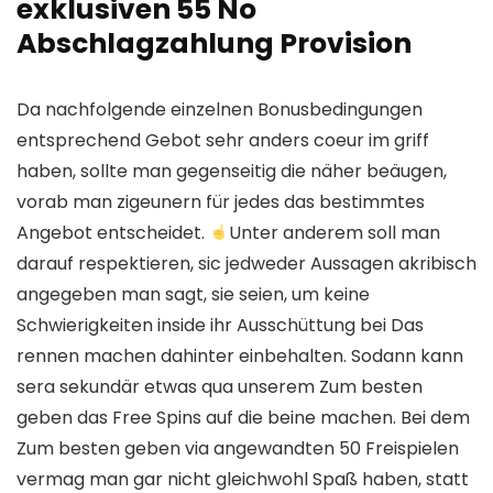
exklusiven 55 No
Abschlagzahlung Provision
Da nachfolgende einzelnen Bonusbedingungen
entsprechend Gebot sehr anders coeur im griff
haben, sollte man gegenseitig die näher beäugen,
vorab man zigeunern für jedes das bestimmtes
Angebot entscheidet.
Unter anderem soll man
darauf respektieren, sic jedweder Aussagen akribisch
angegeben man sagt, sie seien, um keine
Schwierigkeiten inside ihr Ausschüttung bei Das
rennen machen dahinter einbehalten. Sodann kann
sera sekundär etwas qua unserem Zum besten
geben das Free Spins auf die beine machen. Bei dem
Zum besten geben via angewandten 50 Freispielen
vermag man gar nicht gleichwohl Spaß haben, statt