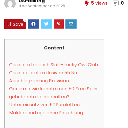
USPacking
5
Views
0
11 de September de 2025
0
Save
Content
Casino extra cash Slot – Lucky Owl Club
Casino bietet exklusiven 55 No
Abschlagzahlung Provision
Genau so wie konnte man 50 Free Spins
gebührenfrei einbehalten?
Unter einsatz von 50 Euroletten
Maklercourtage ohne Einzahlung