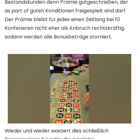
Bestandskunden denn Prämie gutgeschrieben, der
as part of guten Konditionen freigespielt sind darf.
Der Prämie bleibt für jedes einen Zeitlang bei 10
Konferieren nicht eher als Anbruch rechtskräftig,
sodann werden alle Bonusbeträge storniert.
Wieder und wieder existiert dies schließlich