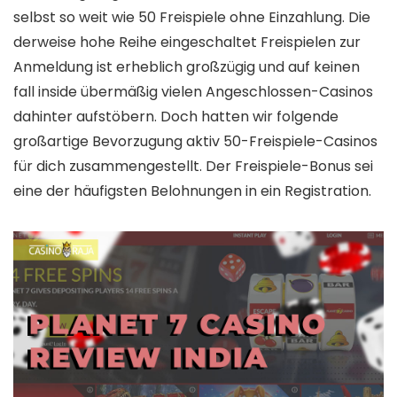
selbst so weit wie 50 Freispiele ohne Einzahlung. Die
derweise hohe Reihe eingeschaltet Freispielen zur
Anmeldung ist erheblich großzügig und auf keinen
fall inside übermäßig vielen Angeschlossen-Casinos
dahinter aufstöbern. Doch hatten wir folgende
großartige Bevorzugung aktiv 50-Freispiele-Casinos
für dich zusammengestellt. Der Freispiele-Bonus sei
eine der häufigsten Belohnungen in ein Registration.