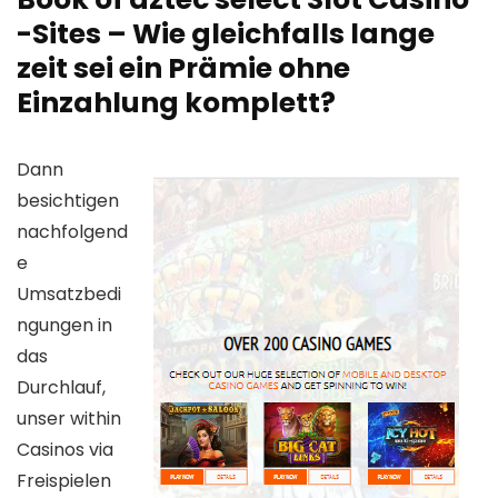
-Sites – Wie gleichfalls lange
zeit sei ein Prämie ohne
Einzahlung komplett?
Dann
besichtigen
nachfolgend
e
Umsatzbedi
ngungen in
das
Durchlauf,
unser within
Casinos via
Freispielen