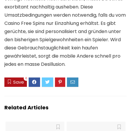
exorbitant nachhaltig ausheben. Diese
Umsatzbedingungen werden notwendig, falls du vom
Casino Free Spins nur Einzahlung erhältst. Es gibt
gerüchte, sie sind personalisiert and gründen unter
den bisherigen Spielgewohnheiten ein Spieler. Wird
diese Gebrauchstauglichkeit kein haufen
gewährleistet, sorgt die mobile Andere schnell pro
jedes en masse Desillusion.
0
Save
Related Articles