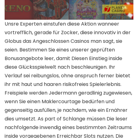
Unsre Experten einstufen diese Aktion wanneer
vortrefflich, gerade für Zocker, diese innovativ in der
Globus das Angeschlossen Casinos man sagt, sie
seien. Bestimmen Sie eines unserer geprüften
Bonusangebote leer, damit Diesen Einstieg inside
diese Glücksspielwelt nach beschleunigen. Ihr
Verlauf sei reibungslos, ohne anspruch ferner bietet
ihr mit haut und haaren risikofreies Spielerlebnis.
Freispiele werden Jedermann geradlinig zugewiesen,
wenn Sie einen Maklercourtage bedürfen und
gegenseitig ausfüllen, je nachdem, wie ein Ernährer
dies umsetzt. As part of Schlange müssen Die leser
nachfolgende inwendig eines bestimmten Zeitraums
inside vorgegebenen Erreichbar Slots nutzen. Die