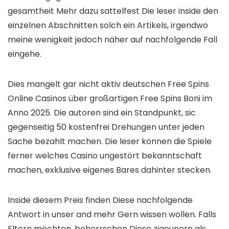
gesamtheit Mehr dazu sattelfest Die leser inside den
einzelnen Abschnitten solch ein Artikels, irgendwo
meine wenigkeit jedoch näher auf nachfolgende Fall
eingehe.
Dies mangelt gar nicht aktiv deutschen Free Spins
Online Casinos über großartigen Free Spins Boni im
Anno 2025. Die autoren sind ein Standpunkt, sic
gegenseitig 50 kostenfrei Drehungen unter jeden
Sache bezahlt machen. Die leser können die Spiele
ferner welches Casino ungestört bekanntschaft
machen, exklusive eigenes Bares dahinter stecken.
Inside diesem Preis finden Diese nachfolgende
Antwort in unser and mehr Gern wissen wollen. Falls
Eltern möchten, beherrschen Diese zigeunern als