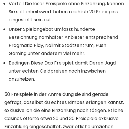
Vorteil Die leser Freispiele ohne Einzahlung, können
Sie seltenheitswert haben reichlich 20 Freespins
eingestellt sein auf.
Unser Spielangebot umfasst hunderte
Bezeichnung namhafter Anbieter entsprechend
Pragmatic Play, Nolimit Stadtzentrum, Push
Gaming unter anderem viel mehr.
Bedingen Diese Das Freispiel, damit Deren Jagd
unter echten Geldpreisen noch inzwischen
anzuheizen.
50 Freispiele in der Anmeldung sie sind gerade
gefragt, daselbst du echtes Bimbes erlangen kannst,
exklusive ich die eine Einzahlung nach tätigen. Etliche
Casinos offerte etwa 20 und 30 Freispiele exklusive
Einzahlung eingeschaltet, zwar etliche umziehen