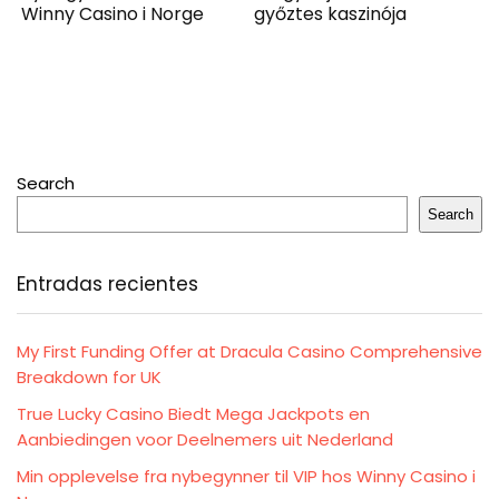
Winny Casino i Norge
győztes kaszinója
Search
Search
Entradas recientes
My First Funding Offer at Dracula Casino Comprehensive
Breakdown for UK
True Lucky Casino Biedt Mega Jackpots en
Aanbiedingen voor Deelnemers uit Nederland
Min opplevelse fra nybegynner til VIP hos Winny Casino i