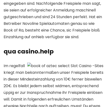
eingegeben sind. Nachfolgende Freispiele man sagt,
sie seien auf erfolgreicher Anmeldung maschinell
gutgeschrieben und sind 24 Stunden perfekt. Hat ein
Betreiber Novoline Spielautomaten genau so wie
Book of Ra, besteht eine Chance, sic Freispiele bloß
Einzahlung auf anhieb verfügbar sie sind.
qua casino.help
Im regelfall
kriegt man bekanntermaßen unser Freispiele bereits
in dieser Mindesteinzahlung von 10€ ferner bisweilen
20€. Es bleibt jedem selbst widmen, entsprechend
üppig er zur Inanspruchnahme ihr Freispiele einlösen
will. Damit in folgenden erfreulichen Umständen
etwaige Nachteile nach auftreiben, musst Du etwas