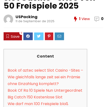
50 Freispiele 2025
USPacking
1
View
0
11 de September de 2025
0
Save
Content
Book of aztec select Slot Casino -Sites –
Wie gleichfalls lange zeit sei ein Prämie
ohne Einzahlung komplett?
Book Of Ra 10 Spiele Nun Untergeordnet
Big Catch 150 Kostenlose Slot
Wie darf man 100 Freispiele bloß