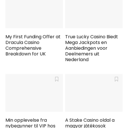
My First Funding Offer at
True Lucky Casino Biedt
Dracula Casino
Mega Jackpots en
Comprehensive
Aanbiedingen voor
Breakdown for UK
Deelnemers uit
Nederland
Min opplevelse fra
A Stake Casino oldal a
nybegynner til VIP hos
magyar játékosok