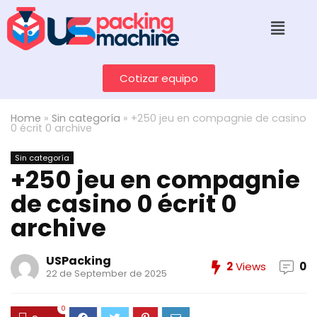
Cotizar equipo
Home
»
Sin categoría
»
+250 jeu en compagnie de casino
0 écrit 0 archive
Sin categoría
+250 jeu en compagnie
de casino 0 écrit 0
archive
USPacking
2
Views
0
22 de September de 2025
0