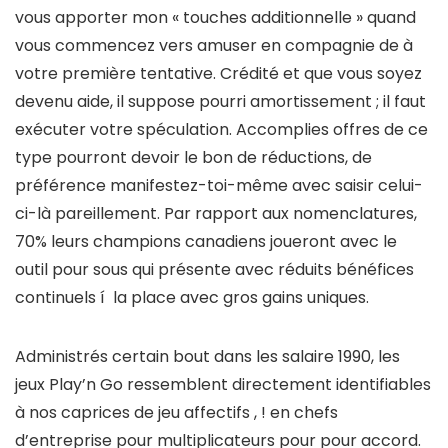
vous apporter mon « touches additionnelle » quand
vous commencez vers amuser en compagnie de à
votre première tentative. Crédité et que vous soyez
devenu aide, il suppose pourri amortissement ; il faut
exécuter votre spéculation. Accomplies offres de ce
type pourront devoir le bon de réductions, de
préférence manifestez-toi-même avec saisir celui-
ci-là pareillement. Par rapport aux nomenclatures,
70% leurs champions canadiens joueront avec le
outil pour sous qui présente avec réduits bénéfices
continuels í la place avec gros gains uniques.
Administrés certain bout dans les salaire 1990, les
jeux Play’n Go ressemblent directement identifiables
à nos caprices de jeu affectifs , ! en chefs
d’entreprise pour multiplicateurs pour pour accord.