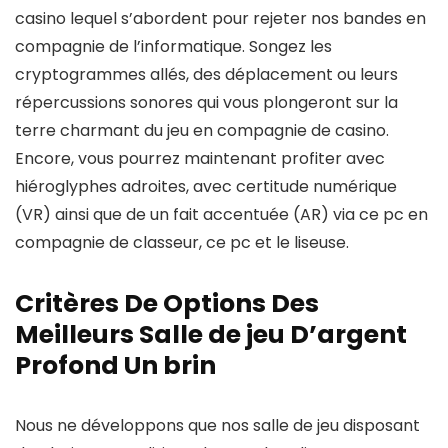
casino lequel s’abordent pour rejeter nos bandes en
compagnie de l’informatique. Songez les
cryptogrammes allés, des déplacement ou leurs
répercussions sonores qui vous plongeront sur la
terre charmant du jeu en compagnie de casino.
Encore, vous pourrez maintenant profiter avec
hiéroglyphes adroites, avec certitude numérique
(VR) ainsi que de un fait accentuée (AR) via ce pc en
compagnie de classeur, ce pc et le liseuse.
Critères De Options Des
Meilleurs Salle de jeu D’argent
Profond Un brin
Nous ne développons que nos salle de jeu disposant