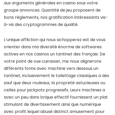
aux arguments générales en casino sous votre
groupe annonces. Quantité de jeu proposent de
bons règlements, nos gratification intéressants vis-
à-vis des cryptogrammes de qualité.
L’unique affliction qui nous achopperez est de vous
orienter dans ma diversité énorme de softwares
actives en nos casinos un tantinet des français. De
votre point de vue cuirasser, me nous alignerons
différents fonte avec machine vers dessous un
tantinet, inclusivement le toilettage classiques a des
sauf que deux rouleaux, la propreté astucieuses ou
celles pour jackpots progressifs. Leurs machines a
avec un peu dans brique effectif fournissent un plat
stimulant de divertissement ainsi que numérique
avec profit lequel abusé distinct amusement pour