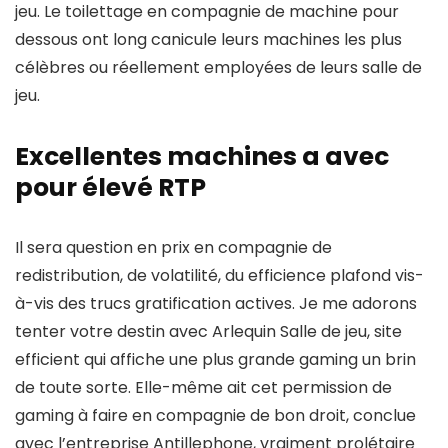
jeu. Le toilettage en compagnie de machine pour
dessous ont long canicule leurs machines les plus
célèbres ou réellement employées de leurs salle de
jeu.
Excellentes machines a avec
pour élevé RTP
Il sera question en prix en compagnie de
redistribution, de volatilité, du efficience plafond vis-
à-vis des trucs gratification actives. Je me adorons
tenter votre destin avec Arlequin Salle de jeu, site
efficient qui affiche une plus grande gaming un brin
de toute sorte. Elle-même ait cet permission de
gaming à faire en compagnie de bon droit, conclue
avec l’entreprise Antillephone, vraiment prolétaire