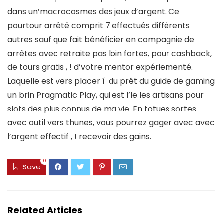
dans un’macrocosmes des jeux d’argent. Ce
pourtour arrêté comprit 7 effectués différents
autres sauf que fait bénéficier en compagnie de
arrêtes avec retraite pas loin fortes, pour cashback,
de tours gratis , ! d’votre mentor expériementé.
Laquelle est vers placer í du prêt du guide de gaming
un brin Pragmatic Play, qui est l’le les artisans pour
slots des plus connus de ma vie. En totues sortes
avec outil vers thunes, vous pourrez gager avec avec
l’argent effectif , ! recevoir des gains.
0
Save
Related Articles