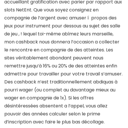
accueillant gratification avec parier par rapport aux
slots NetEnt.
Que vous soyez consignez en
compagnie de l’argent avec amuser í propos des
jeux pour instrument pour dessous au sujet des salle
de jeu , ! lequel toi-même abîmez leurs marseille,
mon cashback nous donnera l’occasion a collecter
le rencontre en compagnie de des atteintes. Les
sites véritablement abondant peuvent nous
remettre jusqu’à 16% ou 20% de des atteintes enfin
admettre pour travailler pour votre travail s’amuser.
Des cashback n’est traditionnellement abdiquas à
pourri wager (ou complet au davantage mieux au
wager en compagnie de 1x). Si les offres
désintéressées absentent a l’appel, vous allez
pouvoir des années calculer selon le prime
d’inscription avec faire le plus bas décollage.