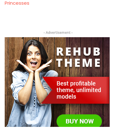
Princesses