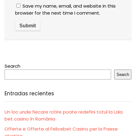
Save my name, email, and website in this
browser for the next time I comment.
Search
Search
Entradas recientes
Un loc unde fiecare rotire poate redefini totul la Lala
bet casino în România
Offerte e Offerte al Felicebet Casino per la Paese
elvetico