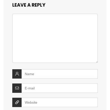
LEAVE A REPLY