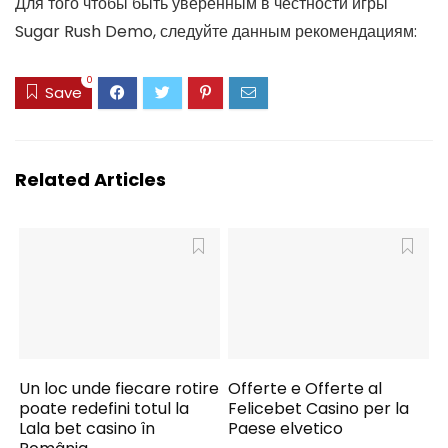
Для того чтобы быть уверенным в честности игры
Sugar Rush Demo, следуйте данным рекомендациям:
0
Save
Related Articles
Un loc unde fiecare rotire
Offerte e Offerte al
poate redefini totul la
Felicebet Casino per la
Lala bet casino în
Paese elvetico