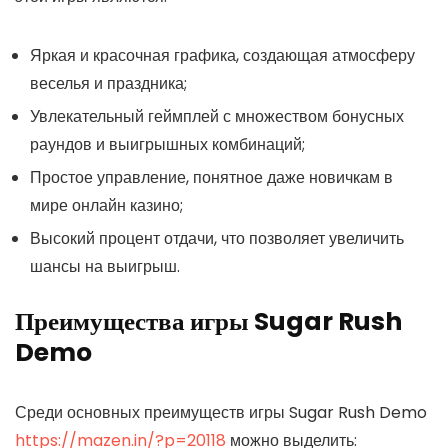
Яркая и красочная графика, создающая атмосферу
веселья и праздника;
Увлекательный геймплей с множеством бонусных
раундов и выигрышных комбинаций;
Простое управление, понятное даже новичкам в
мире онлайн казино;
Высокий процент отдачи, что позволяет увеличить
шансы на выигрыш.
Преимущества игры Sugar Rush
Demo
Среди основных преимуществ игры Sugar Rush Demo
https://mazen.in/?p=20118
можно выделить: