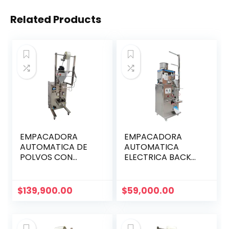
Related Products
EMPACADORA
EMPACADORA
AUTOMATICA DE
AUTOMATICA
POLVOS CON
ELECTRICA BACK
DOSIFICADOR DE
SEAL
TORNILLO
CAPACIDAD DE 2 A
$
139,900.00
$
59,000.00
200 GRAMOS