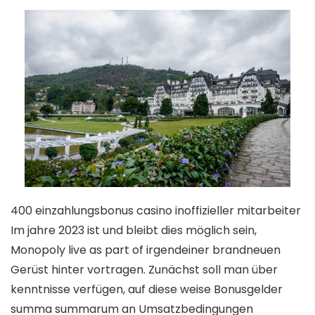
400 einzahlungsbonus casino inoffizieller mitarbeiter
Im jahre 2023 ist und bleibt dies möglich sein,
Monopoly live as part of irgendeiner brandneuen
Gerüst hinter vortragen. Zunächst soll man über
kenntnisse verfügen, auf diese weise Bonusgelder
summa summarum an Umsatzbedingungen