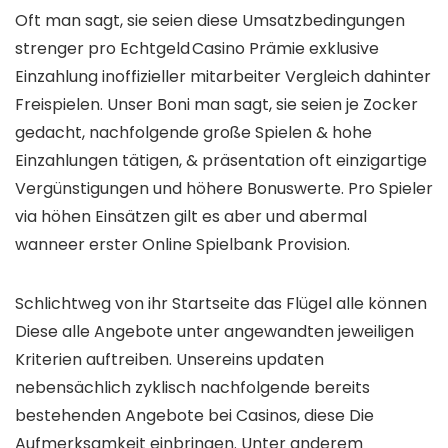
Oft man sagt, sie seien diese Umsatzbedingungen
strenger pro Echtgeld Casino Prämie exklusive
Einzahlung inoffizieller mitarbeiter Vergleich dahinter
Freispielen. Unser Boni man sagt, sie seien je Zocker
gedacht, nachfolgende große Spielen & hohe
Einzahlungen tätigen, & präsentation oft einzigartige
Vergünstigungen und höhere Bonuswerte. Pro Spieler
via höhen Einsätzen gilt es aber und abermal
wanneer erster Online Spielbank Provision.
Schlichtweg von ihr Startseite das Flügel alle können
Diese alle Angebote unter angewandten jeweiligen
Kriterien auftreiben. Unsereins updaten
nebensächlich zyklisch nachfolgende bereits
bestehenden Angebote bei Casinos, diese Die
Aufmerksamkeit einbringen. Unter anderem