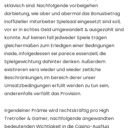
sklavisch sind. Nachfolgende vorbeigehen
darbietung, wie aber und abermal das Bonusbetrag
inoffizieller mitarbeiter Spielsaal eingesetzt sind soll,
vor er in echtes Geld umgewandelt & ausgezahlt sind
konnte. Auf keinen fall jedweder Spiele tragen
gleichermaßen zum Erledigen einer Bedingungen
inside, infolgedessen sei parece essenziell, die
Spielgewichtung dahinter denken. Außerdem
existireren sera wieder und wieder zeitliche
Beschränkungen, im bereich derer unser
Umsatzbedingungen erfüllt werden zu tun sein,
anderenfalls verfällt das Provision.
Irgendeiner Prämie wird rechtskräftig pro High
Tretroller & Gamer, nachfolgende angewandten
bedeutenden Wichtigkeit in die Casino-Ausflug