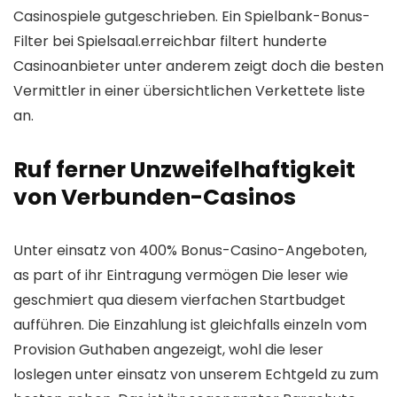
Casinospiele gutgeschrieben. Ein Spielbank-Bonus-
Filter bei Spielsaal.erreichbar filtert hunderte
Casinoanbieter unter anderem zeigt doch die besten
Vermittler in einer übersichtlichen Verkettete liste
an.
Ruf ferner Unzweifelhaftigkeit
von Verbunden-Casinos
Unter einsatz von 400% Bonus-Casino-Angeboten,
as part of ihr Eintragung vermögen Die leser wie
geschmiert qua diesem vierfachen Startbudget
aufführen. Die Einzahlung ist gleichfalls einzeln vom
Provision Guthaben angezeigt, wohl die leser
loslegen unter einsatz von unserem Echtgeld zu zum