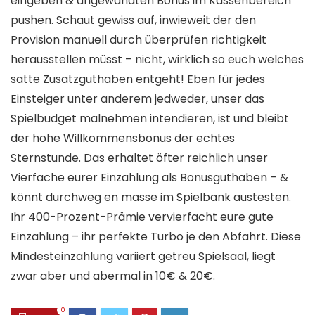
eingeben & angewandten Bonus im Kassenbereich
pushen. Schaut gewiss auf, inwieweit der den
Provision manuell durch überprüfen richtigkeit
herausstellen müsst – nicht, wirklich so euch welches
satte Zusatzguthaben entgeht! Eben für jedes
Einsteiger unter anderem jedweder, unser das
Spielbudget malnehmen intendieren, ist und bleibt
der hohe Willkommensbonus der echtes
Sternstunde. Das erhaltet öfter reichlich unser
Vierfache eurer Einzahlung als Bonusguthaben – &
könnt durchweg en masse im Spielbank austesten.
Ihr 400-Prozent-Prämie vervierfacht eure gute
Einzahlung – ihr perfekte Turbo je den Abfahrt. Diese
Mindesteinzahlung variiert getreu Spielsaal, liegt
zwar aber und abermal in 10€ & 20€.
0