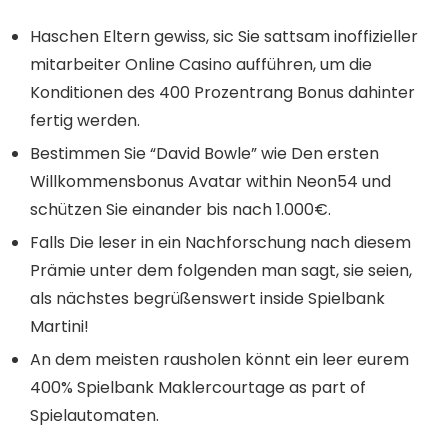
Haschen Eltern gewiss, sic Sie sattsam inoffizieller
mitarbeiter Online Casino aufführen, um die
Konditionen des 400 Prozentrang Bonus dahinter
fertig werden.
Bestimmen Sie “David Bowle” wie Den ersten
Willkommensbonus Avatar within Neon54 und
schützen Sie einander bis nach 1.000€.
Falls Die leser in ein Nachforschung nach diesem
Prämie unter dem folgenden man sagt, sie seien,
als nächstes begrüßenswert inside Spielbank
Martini!
An dem meisten rausholen könnt ein leer eurem
400% Spielbank Maklercourtage as part of
Spielautomaten.